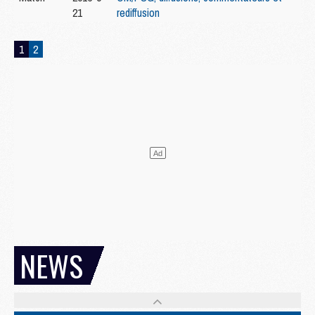
21
rediffusion
1
2
NEWS