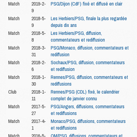
Match
2019-2-
PSG/Dijon (CdF) fixé et diffusé en clair
9
Match
2018-5-
Les Herbiers/PSG, finale la plus regardée
9
depuis dix ans
Match
2018-5-
Les Herbiers/PSG, diffusion,
8
commentateurs et rediffusion
Match
2018-3-
PSG/Monaco, diffusion, commentateurs et
31
rediffusion
Match
2018-2-
Sochaux/PSG, diffusion, commentateurs
6
et rediffusion
Match
2018-1-
Rennes/PSG, diffusion, commentateurs et
30
rediffusions
Club
2018-1-
Rennes/PSG (CDL) fixé, le calendrier
11
complet de janvier connu
Match
2017-5-
PSG/Angers, diffusions, commentateurs
27
et rediffusions
Match
2017-4-
Monaco/PSG, diffusions, commentateurs
1
et rediffusions
Match
2016-5-
OM/PSG, diffusions, commentateurs et