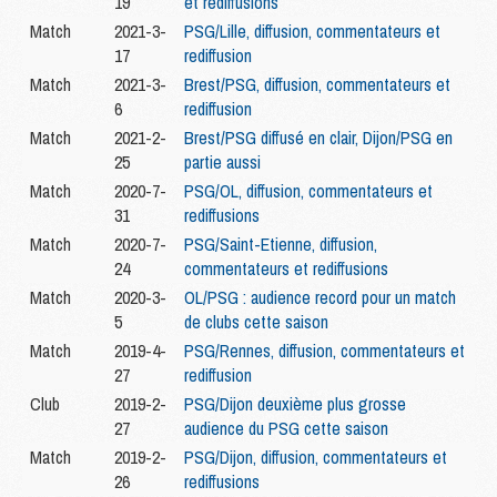
19
et rediffusions
Match
2021-3-
PSG/Lille, diffusion, commentateurs et
17
rediffusion
Match
2021-3-
Brest/PSG, diffusion, commentateurs et
6
rediffusion
Match
2021-2-
Brest/PSG diffusé en clair, Dijon/PSG en
25
partie aussi
Match
2020-7-
PSG/OL, diffusion, commentateurs et
31
rediffusions
Match
2020-7-
PSG/Saint-Etienne, diffusion,
24
commentateurs et rediffusions
Match
2020-3-
OL/PSG : audience record pour un match
5
de clubs cette saison
Match
2019-4-
PSG/Rennes, diffusion, commentateurs et
27
rediffusion
Club
2019-2-
PSG/Dijon deuxième plus grosse
27
audience du PSG cette saison
Match
2019-2-
PSG/Dijon, diffusion, commentateurs et
26
rediffusions