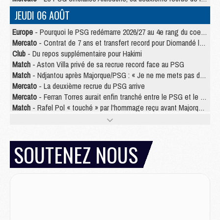
JEUDI 06 AOÛT
Europe
- Pourquoi le PSG redémarre 2026/27 au 4e rang du coefficient UEFA
Mercato
- Contrat de 7 ans et transfert record pour Diomandé loin du PSG
Club
- Du repos supplémentaire pour Hakimi
Match
- Aston Villa privé de sa recrue record face au PSG
Match
- Ndjantou après Majorque/PSG : « Je ne me mets pas de plafond »
Mercato
- La deuxième recrue du PSG arrive
Mercato
- Ferran Torres aurait enfin tranché entre le PSG et le Barça
Match
- Rafel Pol « touché » par l'hommage reçu avant Majorque/PSG
Match
- Majorque/PSG (3-0), les performances individuelles
Match
- Luis Enrique : « On attend le retour de nos internationaux »
MERCREDI 05 AOÛT
SOUTENEZ NOUS
Match
- Majorque/PSG (3-0), le résumé et les buts en video
Match
- Majorque/PSG (3-0), reprise compliquée pour Paris
Match
- Les compositions officielles de Majorque/PSG avec Kvara et de nombreux jeunes
Club
- Casquettes, maillots de bain, padel, le PSG lance sa collection été
Match
- Un des nouveaux maillots pour Majorque/PSG
Mercato
- Le PSG prépare une nouvelle offre pour Suzuki