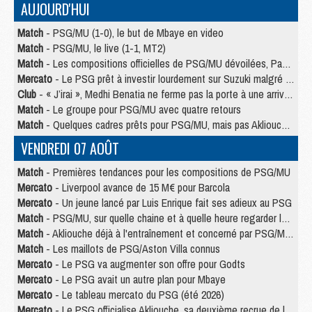
AUJOURD'HUI
Match
- PSG/MU (1-0), le but de Mbaye en video
Match
- PSG/MU, le live (1-1, MT2)
Match
- Les compositions officielles de PSG/MU dévoilées, Pacho titulaire
Mercato
- Le PSG prêt à investir lourdement sur Suzuki malgré Safonov et Chevalier
Club
- « J’irai », Medhi Benatia ne ferme pas la porte à une arrivée au PSG
Match
- Le groupe pour PSG/MU avec quatre retours
Match
- Quelques cadres prêts pour PSG/MU, mais pas Akliouche ?
VENDREDI 07 AOÛT
Match
- Premières tendances pour les compositions de PSG/MU
Mercato
- Liverpool avance de 15 M€ pour Barcola
Mercato
- Un jeune lancé par Luis Enrique fait ses adieux au PSG
Match
- PSG/MU, sur quelle chaine et à quelle heure regarder le match ?
Match
- Akliouche déjà à l'entraînement et concerné par PSG/MU ?
Match
- Les maillots de PSG/Aston Villa connus
Mercato
- Le PSG va augmenter son offre pour Godts
Mercato
- Le PSG avait un autre plan pour Mbaye
Mercato
- Le tableau mercato du PSG (été 2026)
Mercato
- Le PSG officialise Akliouche, sa deuxième recrue de l’été