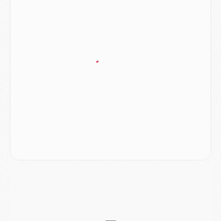
Mercato
- Le transfert de Ferran Torres au PSG réglé avant le 12 août ?
Match
- Le groupe pour Majorque/PSG avec 11 absents
Mercato
- Le PSG officialise un quatrième prêt
Mercato
- Liverpool ne veut pas que Barcola au PSG
Match
- Majorque/PSG, quelle compo pour le premier match de la saison 2026/27 ?
MARDI 04 AOÛT
Europe
- Les chapeaux provisoires de la Ligue des champions 2026/27
Podcast
- Podcast CulturePSG : Akliouche présenté par un fan de Monaco
Club
- Le PSG dévoile sa première collection d'entraînement pour 2026/2027
Discipline
- Un arbitre inattendu, mais porte-bonheur pour Lens/PSG
Match
- Majorque/PSG, sur quelle chaine et à quelle heure regarder le match ?
Mercato
- Le plan du PSG pour Suzuki et Chevalier se précise
Mercato
- L'Ajax refuse la première offre du PSG pour Godts
Mercato
- Le PSG veut accélérer, Ferran Torres temporise
Mercato
- Liverpool encore très loin du compte pour Barcola
LUNDI 03 AOÛT
Match
- Podcast CulturePSG : Mercato (Godts, Suzuki, Akliouche, Barcola, etc)
Mercato
- L'Ajax attend bien plus de 45M pour Mika Godts