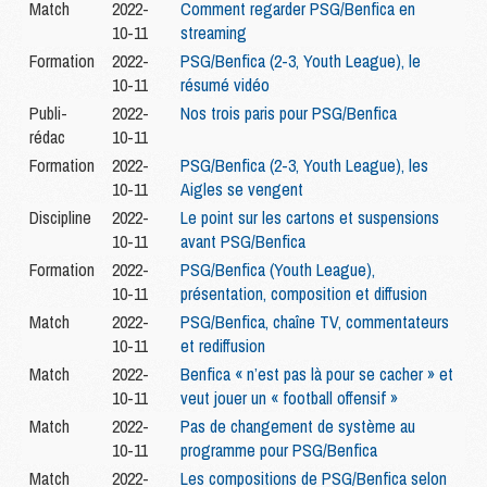
Match
2022-
Comment regarder PSG/Benfica en
10-11
streaming
Formation
2022-
PSG/Benfica (2-3, Youth League), le
10-11
résumé vidéo
Publi-
2022-
Nos trois paris pour PSG/Benfica
rédac
10-11
Formation
2022-
PSG/Benfica (2-3, Youth League), les
10-11
Aigles se vengent
Discipline
2022-
Le point sur les cartons et suspensions
10-11
avant PSG/Benfica
Formation
2022-
PSG/Benfica (Youth League),
10-11
présentation, composition et diffusion
Match
2022-
PSG/Benfica, chaîne TV, commentateurs
10-11
et rediffusion
Match
2022-
Benfica « n’est pas là pour se cacher » et
10-11
veut jouer un « football offensif »
Match
2022-
Pas de changement de système au
10-11
programme pour PSG/Benfica
Match
2022-
Les compositions de PSG/Benfica selon