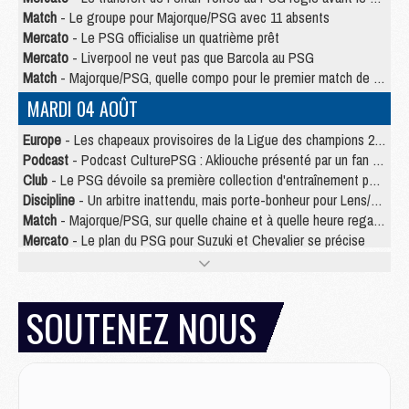
Match
- Le groupe pour Majorque/PSG avec 11 absents
Mercato
- Le PSG officialise un quatrième prêt
Mercato
- Liverpool ne veut pas que Barcola au PSG
Match
- Majorque/PSG, quelle compo pour le premier match de la saison 2026/27 ?
MARDI 04 AOÛT
Europe
- Les chapeaux provisoires de la Ligue des champions 2026/27
Podcast
- Podcast CulturePSG : Akliouche présenté par un fan de Monaco
Club
- Le PSG dévoile sa première collection d'entraînement pour 2026/2027
Discipline
- Un arbitre inattendu, mais porte-bonheur pour Lens/PSG
Match
- Majorque/PSG, sur quelle chaine et à quelle heure regarder le match ?
Mercato
- Le plan du PSG pour Suzuki et Chevalier se précise
Mercato
- Le tableau mercato du PSG (été 2026)
Mercato
- L'Ajax refuse la première offre du PSG pour Godts
Mercato
- Le PSG veut accélérer, Ferran Torres temporise
SOUTENEZ NOUS
Mercato
- Liverpool encore très loin du compte pour Barcola
LUNDI 03 AOÛT
Match
- Podcast CulturePSG : Mercato (Godts, Suzuki, Akliouche, Barcola, etc)
Mercato
- L'Ajax attend bien plus de 45M pour Mika Godts