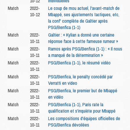
10-12
individuelles
Match
2022-
Le coup de mou actuel, l'avant-match de
10-12
Mbappé, ses ajustements tactiques, etc,
la conf' complète de Galtier après
PSG/Benfica (1-1)
Match
2022-
Galtier : « Kylian a donné une certaine
10-11
réponse face à cette fameuse rumeur »
Match
2022-
Ramos après PSG/Benfica (1-1) : « Il nous
10-11
a manqué de la détermination »
Match
2022-
PSG/Benfica (1-1), le résumé vidéo
10-11
Match
2022-
PSG/Benfica, le penalty concédé par
10-11
Verratti en video
Match
2022-
PSG/Benfica, le premier but de Mbappé
10-11
en vidéo
Match
2022-
PSG/Benfica (1-1), Paris rate la
10-11
qualification et s'inquiète pour Mbappé
Match
2022-
Les compositions d'équipes officielles de
10-11
PSG/Benfica dévoilées