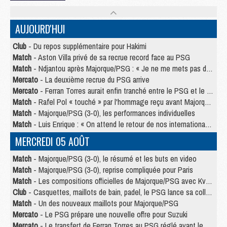
AUJOURD'HUI
Club
- Du repos supplémentaire pour Hakimi
Match
- Aston Villa privé de sa recrue record face au PSG
Match
- Ndjantou après Majorque/PSG : « Je ne me mets pas de plafond »
Mercato
- La deuxième recrue du PSG arrive
Mercato
- Ferran Torres aurait enfin tranché entre le PSG et le Barça
Match
- Rafel Pol « touché » par l'hommage reçu avant Majorque/PSG
Match
- Majorque/PSG (3-0), les performances individuelles
Match
- Luis Enrique : « On attend le retour de nos internationaux »
MERCREDI 05 AOÛT
Match
- Majorque/PSG (3-0), le résumé et les buts en video
Match
- Majorque/PSG (3-0), reprise compliquée pour Paris
Match
- Les compositions officielles de Majorque/PSG avec Kvara et de nombreux jeunes
Club
- Casquettes, maillots de bain, padel, le PSG lance sa collection été
Match
- Un des nouveaux maillots pour Majorque/PSG
Mercato
- Le PSG prépare une nouvelle offre pour Suzuki
Mercato
- Le transfert de Ferran Torres au PSG réglé avant le 12 août ?