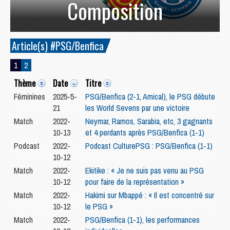
Composition
Article(s) #PSG/Benfica
1
2
Thème
Date
Titre
Féminines
2025-5-
PSG/Benfica (2-1, Amical), le PSG débute
21
les World Sevens par une victoire
Match
2022-
Neymar, Ramos, Sarabia, etc, 3 gagnants
10-13
et 4 perdants après PSG/Benfica (1-1)
Podcast
2022-
Podcast CulturePSG : PSG/Benfica (1-1)
10-12
Match
2022-
Ekitike : « Je ne suis pas venu au PSG
10-12
pour faire de la représentation »
Match
2022-
Hakimi sur Mbappé : « Il est concentré sur
10-12
le PSG »
Match
2022-
PSG/Benfica (1-1), les performances