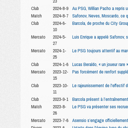
23
Club
2024-8-9
Au PSG, Willian Pacho a repris 
Match
2024-8-7
Safonov, Neves, Moscardo, ce q
Club
2024-6-
Barcola, de proche du City Grou
10
Mercato
2024-5-
Luis Enrique a appelé Safonov,
27
Mercato
2024-1-
Le PSG toujours attentif au mar
25
Club
2024-1-6
Lucas Beraldo, « un joueur rare 
Mercato
2023-12-
Pas forcément de renfort suppl
15
Club
2023-10-
Le rajeunissement de l'effectif 
11
Club
2023-9-1
Barcola présent à l’entraînemen
Match
2023-8-
Le PSG va présenter ses recru
26
Mercato
2023-7-6
Asensio s’engage officiellemen
Divers
2023-6-
Ugarte dans l'équipe type du ch