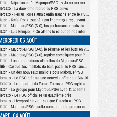
atch
- Ndjantou après Majorque/PSG : « Je ne me mets pas de plafond »
ercato
- La deuxième recrue du PSG arrive
ercato
- Ferran Torres aurait enfin tranché entre le PSG et le Barça
atch
- Rafel Pol « touché » par l'hommage reçu avant Majorque/PSG
atch
- Majorque/PSG (3-0), les performances individuelles
atch
- Luis Enrique : « On attend le retour de nos internationaux »
MERCREDI 05 AOÛT
atch
- Majorque/PSG (3-0), le résumé et les buts en video
atch
- Majorque/PSG (3-0), reprise compliquée pour Paris
atch
- Les compositions officielles de Majorque/PSG avec Kvara et de nombreux jeunes
lub
- Casquettes, maillots de bain, padel, le PSG lance sa collection été
atch
- Un des nouveaux maillots pour Majorque/PSG
ercato
- Le PSG prépare une nouvelle offre pour Suzuki
ercato
- Le transfert de Ferran Torres au PSG réglé avant le 12 août ?
atch
- Le groupe pour Majorque/PSG avec 11 absents
ercato
- Le PSG officialise un quatrième prêt
ercato
- Liverpool ne veut pas que Barcola au PSG
atch
- Majorque/PSG, quelle compo pour le premier match de la saison 2026/27 ?
MARDI 04 AOÛT