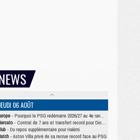
NEWS
JEUDI 06 AOÛT
urope
- Pourquoi le PSG redémarre 2026/27 au 4e rang du coefficient UEFA
ercato
- Contrat de 7 ans et transfert record pour Diomandé loin du PSG
lub
- Du repos supplémentaire pour Hakimi
atch
- Aston Villa privé de sa recrue record face au PSG