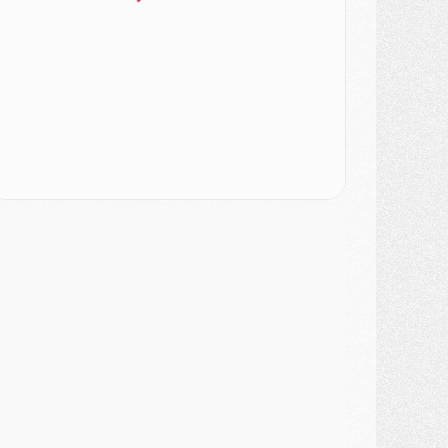
urope
- Gros coup dur pour Aston Villa avant de croiser le PSG
DIMANCHE 02 AOÛT
ercato
- Le transfert de Kolo Muani à la Juventus est officiel
ercato
- [MAJ] Le PSG a fait une grosse offre à Parme pour Suzuki
ercato
- Le PSG a envoyé une première offre pour Mika Godts
lub
- Après Pacho, d'autres retours en vue
ercato
- Changement de dernière minute pour Kolo Muani
SAMEDI 01 AOÛT
ercato
- L'agent de Mika Godts confirme un accord avec le PSG
lub
- Quels numéros de maillot pour Akliouche et Digne au PSG ?
atch
- Un hommage prévu lors de Brest/PSG
ercato
- Le PSG et le Barça ont rendez-vous pour Ferran Torres
ercato
- Guéla Doué dans les listes du PSG
ercato
- Le transfert de Mika Godts au PSG en bonne voie
VENDREDI 31 JUILLET
atch
- Un diffuseur annoncé pour les deux premiers matchs amicaux du PSG
ercato
- Le transfert d'Akliouche au PSG bouclé, le montant se précise
lub
- Un retour majeur dans le groupe du PSG