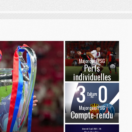
Majorque/PSG
Perfs
individuelles
Majorque/PSG
Compte-rendu