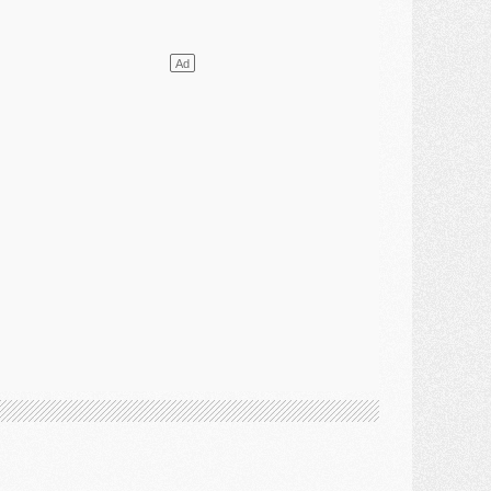
lub
- [MAJ] Ndjantou et deux jeunes du PSG annoncés dans un tournoi U21
ercato
- L'étonnante piste Suzuki confirmée et onéreuse
JEUDI 30 JUILLET
élections
- Ancelotti fait le ménage au Brésil mais veut garder Marquinhos
ercato
- Le statu quo du milieu du PSG se précise
lub
- Le PSG plutôt que la FIFA pour Al-Khelaïfi, poussé par l'UEFA ?
ercato
- Le PSG presserait Ferran Torres de se décider, deux pistes de secours
lub
- Déguisements, shopping, double scouting, Luis Campos dévoile ses méthodes
ercato
- Kroupi retiré du mercato
ercato
- Enfin une avancée dans le transfert d'Akliouche
MERCREDI 29 JUILLET
ercato
- Ferran Torres priorité du PSG, mais ouvert à tout
ercato
- Première offre de Liverpool en approche pour Barcola
ercato
- Le montant du transfert de Kolo Muani se précise, la formule aussi
ercato
- Kolo Muani attendu en Italie, son transfert débloqué
ercato
- Monaco a encore repoussé une offre du PSG pour Akliouche
ercato
- Liverpool presque d'accord avec Barcola, le PSG pas du tout
ercato
- Moment décisif pour le transfert de Kolo Muani