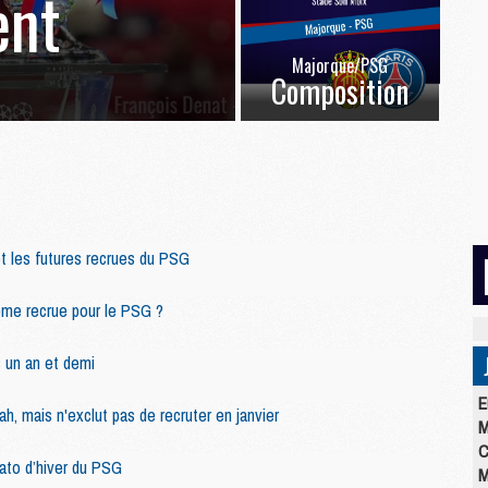
ent
Majorque/PSG
Composition
 les futures recrues du PSG
ème recrue pour le PSG ?
s un an et demi
E
ah, mais n'exclut pas de recruter en janvier
M
C
cato d’hiver du PSG
M