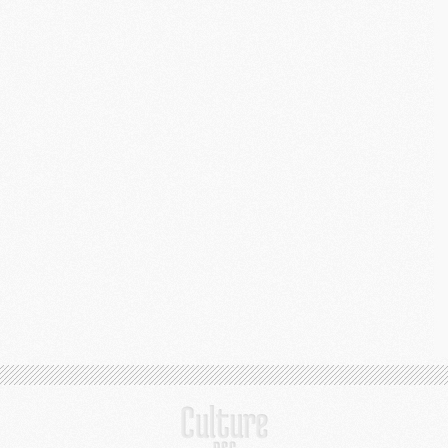
C
M
S
M
C
M
C
M
M
M
M
M
M
M
M
M