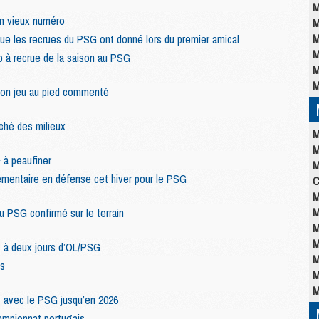
M
un vieux numéro
M
M
ue les recrues du PSG ont donné lors du premier amical
M
p à recrue de la saison au PSG
M
M
 son jeu au pied commenté
ché des milieux
M
M
» à peaufiner
M
émentaire en défense cet hiver pour le PSG
C
M
M
du PSG confirmé sur le terrain
M
M
t à deux jours d’OL/PSG
M
es
M
M
t avec le PSG jusqu’en 2026
ampionnat portugais