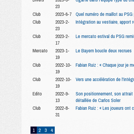
23
Club
2023-6-7
Quel numéro de maillot au PSG 
Club
2023-2-
Intégration au vestiaire, apport 
23
Club
2023-2-
Le mercato estival du PSG remis
17
Mercato
2023-1-
Le Bayern boucle deux recrues
19
Club
2022-10-
Fabian Ruiz : « Chaque jour je 
19
Club
2022-10-
Vers une accélération de l'intég
19
Edito
2022-9-
Son positionnement, son attrait 
13
détaillée de Carlos Soler
Club
2022-8-
Fabian Ruiz : « Les joueurs ont 
31
1
2
3
4