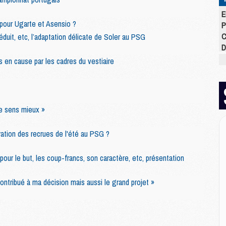
E
pour Ugarte et Asensio ?
P
C
réduit, etc, l’adaptation délicate de Soler au PSG
D
M
 en cause par les cadres du vestiaire
M
M
M
M
me sens mieux »
M
ration des recrues de l'été au PSG ?
M
pour le but, les coup-francs, son caractère, etc, présentation
M
C
M
contribué à ma décision mais aussi le grand projet »
C
M
M