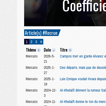
Coeffici
Article(s) #Recrue
1
2
3
4
Thème
Date
Titre
Mercato
2026-5-
Campos met en garde Alvarez et
21
Mercato
2025-1-
Des départs, mais pas de deuxi
27
Mercato
2025-1-
Luis Enrique voulait Kvara depui
19
Mercato
2024-12-
Al-Khelaïfi dément la rumeur Sal
3
Mercato
2024-11-
Al-Khelaïfi donne le ton du mer