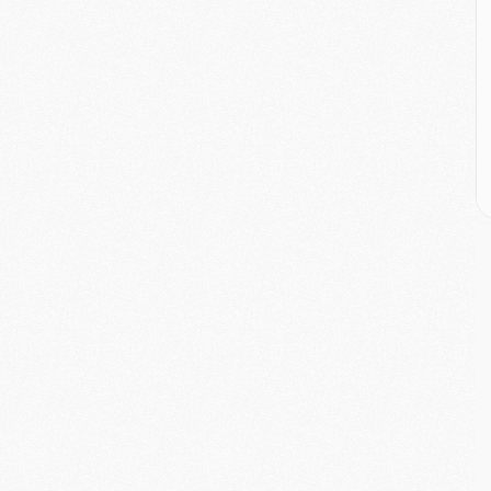
E
M
M
M
C
M
M
C
M
M
M
M
M
M
C