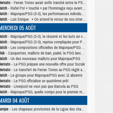
ercato
- Ferran Torres aurait enfin tranché entre le PSG et le Barça
atch
- Rafel Pol « touché » par l'hommage reçu avant Majorque/PSG
atch
- Majorque/PSG (3-0), les performances individuelles
atch
- Luis Enrique : « On attend le retour de nos internationaux »
MERCREDI 05 AOÛT
atch
- Majorque/PSG (3-0), le résumé et les buts en video
atch
- Majorque/PSG (3-0), reprise compliquée pour Paris
atch
- Les compositions officielles de Majorque/PSG avec Kvara et de nombreux jeunes
lub
- Casquettes, maillots de bain, padel, le PSG lance sa collection été
atch
- Un des nouveaux maillots pour Majorque/PSG
ercato
- Le PSG prépare une nouvelle offre pour Suzuki
ercato
- Le transfert de Ferran Torres au PSG réglé avant le 12 août ?
atch
- Le groupe pour Majorque/PSG avec 11 absents
ercato
- Le PSG officialise un quatrième prêt
ercato
- Liverpool ne veut pas que Barcola au PSG
atch
- Majorque/PSG, quelle compo pour le premier match de la saison 2026/27 ?
MARDI 04 AOÛT
urope
- Les chapeaux provisoires de la Ligue des champions 2026/27