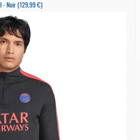
l - Noir (129,99 €)
M
M
M
C
M
M
C
M
M
M
M
M
M
C
C
M