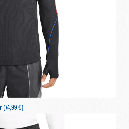
S
M
C
M
C
M
M
M
M
M
M
M
r (74,99 €)
M
M