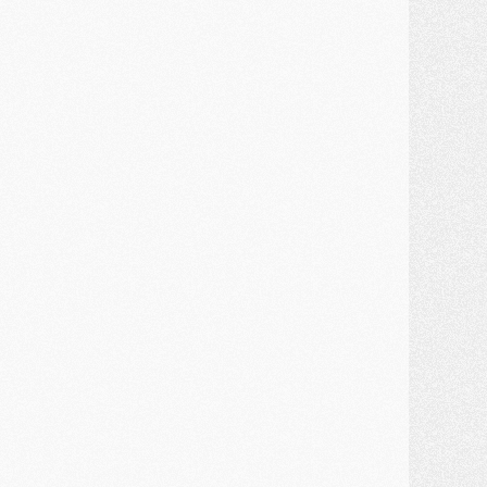
ercato
- Des intermédiaires ont tenté de relancer Diomande au PSG
lub
- Au moins neuf jeunes conviés à l'entraînement des pros
ercato
- Une partie du communiqué du PSG sur Diomande expliquée
ercato
- Barcola futur plus gros transfert de l'été ?
ormation
- Retour sur la saison des U17 du PSG en 7 chiffres clés
lub
- Le PSG connaît ses premiers matches de septembre
ercato
- Un troisième prêt bouclé par le PSG
LUNDI 27 JUILLET
odcast
- Podcast CulturePSG à 22h : Mercato (Barcola, Diomande, etc)
ercato
- La prolongation de Dembélé au PSG dans la dernière ligne droite
lub
- Le PSG a fait sa reprise avec... 9 joueurs
és. sociaux
- Les Portugais du PSG réunis pendant leurs vacances
ercato
- Le PSG avance sur la piste Suzuki
ercato
- Après Digne, un autre défenseur en approche au PSG ?
lub
- Une petite quinzaine de joueurs attendus pour la reprise de l'entraînement du PSG
DIMANCHE 26 JUILLET
ercato
- Le PSG lâche Diomande et tacle des demandes « totalement disproportionnés »
lub
- [Avant la reprise] Les tauliers de la saison passée