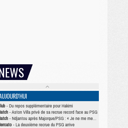
NEWS
AUJOURD'HUI
lub
- Du repos supplémentaire pour Hakimi
atch
- Aston Villa privé de sa recrue record face au PSG
atch
- Ndjantou après Majorque/PSG : « Je ne me mets pas de plafond »
ercato
- La deuxième recrue du PSG arrive