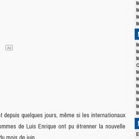
M
M
M
M
M
M
M
C
M
M
M
M
M
M
M
t depuis quelques jours, même si les internationaux
hommes de Luis Enrique ont pu étrenner la nouvelle
E
u mois de juin.