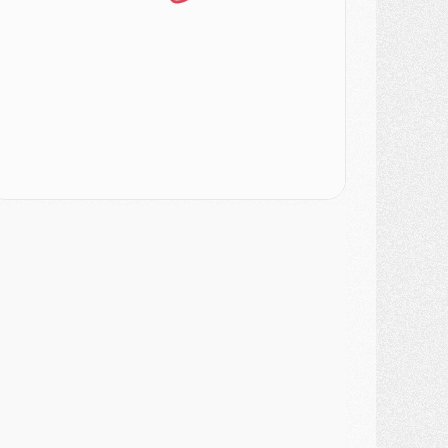
ercato
- Le transfert de Kolo Muani à la Juventus est officiel
ercato
- [MAJ] Le PSG a fait une grosse offre à Parme pour Suzuki
ercato
- Le PSG a envoyé une première offre pour Mika Godts
lub
- Après Pacho, d'autres retours en vue
ercato
- Changement de dernière minute pour Kolo Muani
SAMEDI 01 AOÛT
ercato
- L'agent de Mika Godts confirme un accord avec le PSG
lub
- Quels numéros de maillot pour Akliouche et Digne au PSG ?
atch
- Un hommage prévu lors de Brest/PSG
ercato
- Le PSG et le Barça ont rendez-vous pour Ferran Torres
ercato
- Guéla Doué dans les listes du PSG
ercato
- Le transfert de Mika Godts au PSG en bonne voie
VENDREDI 31 JUILLET
atch
- Un diffuseur annoncé pour les deux premiers matchs amicaux du PSG
ercato
- Le transfert d'Akliouche au PSG bouclé, le montant se précise
lub
- Un retour majeur dans le groupe du PSG
lub
- [MAJ] Ndjantou et deux jeunes du PSG annoncés dans un tournoi U21
ercato
- L'étonnante piste Suzuki confirmée et onéreuse