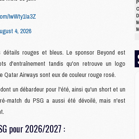
P
C
.com/IwWty1Ia3Z
D
M
M
ugust 4, 2026
M
M
M
 détails rouges et bleus. Le sponsor Beyond est
M
ts d'entraînement tandis qu'on retrouve un logo
 Qatar Airways sont eux de couleur rouge rosé.
M
M
dont un débardeur pour l'été, ainsi qu'un short et un
C
M
ré-match du PSG a aussi été dévoilé, mais n'est
C
t.
M
M
E
SG pour 2026/2027 :