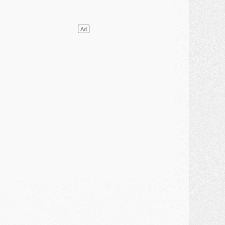
JEUDI 30 JUILLET
élections
- Ancelotti fait le ménage au Brésil mais veut garder Marquinhos
ercato
- Le statu quo du milieu du PSG se précise
lub
- Le PSG plutôt que la FIFA pour Al-Khelaïfi, poussé par l'UEFA ?
ercato
- Le PSG presserait Ferran Torres de se décider, deux pistes de secours
lub
- Déguisements, shopping, double scouting, Luis Campos dévoile ses méthodes
ercato
- Kroupi retiré du mercato
ercato
- Enfin une avancée dans le transfert d'Akliouche
MERCREDI 29 JUILLET
ercato
- Ferran Torres priorité du PSG, mais ouvert à tout
ercato
- Première offre de Liverpool en approche pour Barcola
ercato
- Le montant du transfert de Kolo Muani se précise, la formule aussi
ercato
- Kolo Muani attendu en Italie, son transfert débloqué
ercato
- Monaco a encore repoussé une offre du PSG pour Akliouche
ercato
- Liverpool presque d'accord avec Barcola, le PSG pas du tout
ercato
- Moment décisif pour le transfert de Kolo Muani
MARDI 28 JUILLET