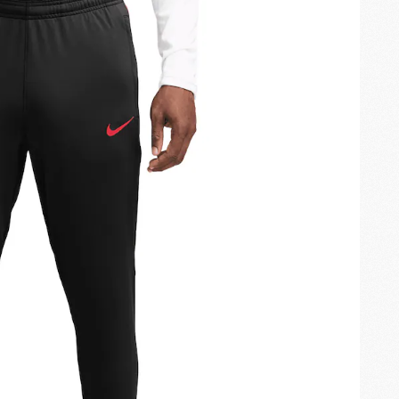
M
C
M
M
F
C
M
P
M
C
R
M
M
C
M
C