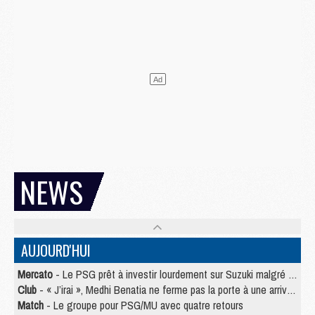
NEWS
AUJOURD'HUI
Mercato
- Le PSG prêt à investir lourdement sur Suzuki malgré Safonov et Chevalier
Club
- « J’irai », Medhi Benatia ne ferme pas la porte à une arrivée au PSG
Match
- Le groupe pour PSG/MU avec quatre retours