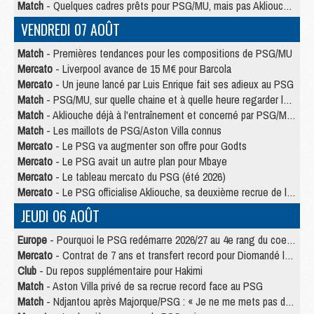
Match
- Quelques cadres prêts pour PSG/MU, mais pas Akliouche ?
VENDREDI 07 AOÛT
Match
- Premières tendances pour les compositions de PSG/MU
Mercato
- Liverpool avance de 15 M€ pour Barcola
Mercato
- Un jeune lancé par Luis Enrique fait ses adieux au PSG
Match
- PSG/MU, sur quelle chaine et à quelle heure regarder le match ?
Match
- Akliouche déjà à l'entraînement et concerné par PSG/MU ?
Match
- Les maillots de PSG/Aston Villa connus
Mercato
- Le PSG va augmenter son offre pour Godts
Mercato
- Le PSG avait un autre plan pour Mbaye
Mercato
- Le tableau mercato du PSG (été 2026)
Mercato
- Le PSG officialise Akliouche, sa deuxième recrue de l’été
JEUDI 06 AOÛT
Europe
- Pourquoi le PSG redémarre 2026/27 au 4e rang du coefficient UEFA
Mercato
- Contrat de 7 ans et transfert record pour Diomandé loin du PSG
Club
- Du repos supplémentaire pour Hakimi
Match
- Aston Villa privé de sa recrue record face au PSG
Match
- Ndjantou après Majorque/PSG : « Je ne me mets pas de plafond »