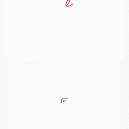
Europe
- Les chapeaux provisoires de la Ligue des champions 2026/27
Podcast
- Podcast CulturePSG : Akliouche présenté par un fan de Monaco
Club
- Le PSG dévoile sa première collection d'entraînement pour 2026/2027
Discipline
- Un arbitre inattendu, mais porte-bonheur pour Lens/PSG
Match
- Majorque/PSG, sur quelle chaine et à quelle heure regarder le match ?
Mercato
- Le plan du PSG pour Suzuki et Chevalier se précise
Mercato
- L'Ajax refuse la première offre du PSG pour Godts
Mercato
- Le PSG veut accélérer, Ferran Torres temporise
Mercato
- Liverpool encore très loin du compte pour Barcola
LUNDI 03 AOÛT
Match
- Podcast CulturePSG : Mercato (Godts, Suzuki, Akliouche, Barcola, etc)
Mercato
- L'Ajax attend bien plus de 45M pour Mika Godts
Club
- Quatre retours importants dans le groupe du PSG, et un plus discret
Mercato
- Ayari file en Ligue 2
Club
- Le PSG s'associe avec un géant de la tech
Mercato
- Vu d'Italie, le transfert de Suzuki au PSG est bien engagé
Mercato
- Ferran Torres ne serait pas à vendre, mais...
Europe
- Gros coup dur pour Aston Villa avant de croiser le PSG
DIMANCHE 02 AOÛT