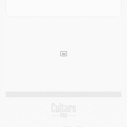
LUNDI 03 AOÛT
Match
- Podcast CulturePSG : Mercato (Godts, Suzuki, Akliouche, Barcola, etc)
Mercato
- L'Ajax attend bien plus de 45M pour Mika Godts
Club
- Quatre retours importants dans le groupe du PSG, et un plus discret
Mercato
- Ayari file en Ligue 2
Club
- Le PSG s'associe avec un géant de la tech
Mercato
- Vu d'Italie, le transfert de Suzuki au PSG est bien engagé
Mercato
- Ferran Torres ne serait pas à vendre, mais...
Europe
- Gros coup dur pour Aston Villa avant de croiser le PSG
DIMANCHE 02 AOÛT
Mercato
- Le transfert de Kolo Muani à la Juventus est officiel
Mercato
- [MAJ] Le PSG a fait une grosse offre à Parme pour Suzuki
Mercato
- Le PSG a envoyé une première offre pour Mika Godts
Club
- Après Pacho, d'autres retours en vue
Mercato
- Changement de dernière minute pour Kolo Muani
SAMEDI 01 AOÛT
Mercato
- L'agent de Mika Godts confirme un accord avec le PSG