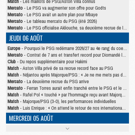
Match
- Les maillots de PSG/Aston Villa connus
Mercato
- Le PSG va augmenter son offre pour Godts
Mercato
- Le PSG avait un autre plan pour Mbaye
Mercato
- Le tableau mercato du PSG (été 2026)
Mercato
- Le PSG officialise Akliouche, sa deuxième recrue de l’été
JEUDI 06 AOÛT
Europe
- Pourquoi le PSG redémarre 2026/27 au 4e rang du coefficient UEFA
Mercato
- Contrat de 7 ans et transfert record pour Diomandé loin du PSG
Club
- Du repos supplémentaire pour Hakimi
Match
- Aston Villa privé de sa recrue record face au PSG
Match
- Ndjantou après Majorque/PSG : « Je ne me mets pas de plafond »
Mercato
- La deuxième recrue du PSG arrive
Mercato
- Ferran Torres aurait enfin tranché entre le PSG et le Barça
Match
- Rafel Pol « touché » par l'hommage reçu avant Majorque/PSG
Match
- Majorque/PSG (3-0), les performances individuelles
Match
- Luis Enrique : « On attend le retour de nos internationaux »
MERCREDI 05 AOÛT
Match
- Majorque/PSG (3-0), le résumé et les buts en video
Match
- Majorque/PSG (3-0), reprise compliquée pour Paris