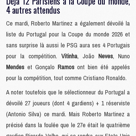
Déjà 12 Parisiens à la Coupe du monde,
4 autres attendus
Ce mardi, Roberto Martinez a également dévoilé la
liste du Portugal pour la Coupe du monde 2026 et
sans surprise là aussi le PSG aura ses 4 Portugais
pour la compétition.
Vitinha
, João
Neves
, Nuno
Mendes
et Gonçalo
Ramos
ont bien été appelés
pour la compétition, tout comme Cristiano Ronaldo.
A noter toutefois que le sélectionneur du Portugal a
dévoilé 27 joueurs (dont 4 gardiens) + 1 réserviste
(Antonio Silva) ce mardi. Mais Roberto Martinez a
précisé dans la foulée que le 27e était le quatrième
gardien Ricardo Velho, qui se rendra aux Etats-Unis