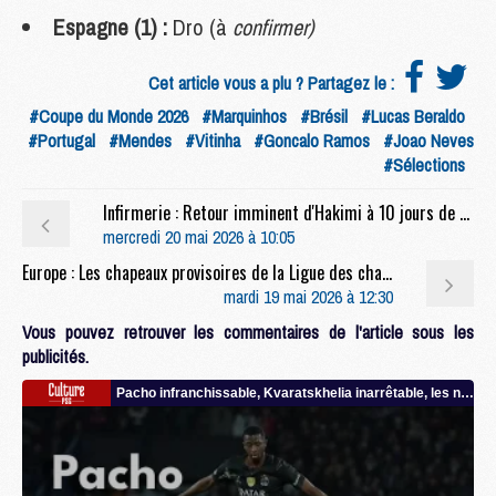
Espagne (1) :
Dro (à
confirmer)
Cet article vous a plu ? Partagez le :
#Coupe du Monde 2026
#Marquinhos
#Brésil
#Lucas Beraldo
#Portugal
#Mendes
#Vitinha
#Goncalo Ramos
#Joao Neves
#Sélections
Infirmerie : Retour imminent d'Hakimi à 10 jours de PSG/Arsenal
mercredi 20 mai 2026 à 10:05
Europe : Les chapeaux provisoires de la Ligue des champions 2026/27
mardi 19 mai 2026 à 12:30
Vous pouvez retrouver les commentaires de l'article sous les
publicités.