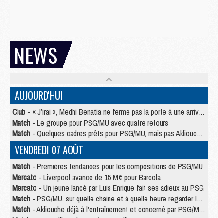
NEWS
AUJOURD'HUI
Club
- « J’irai », Medhi Benatia ne ferme pas la porte à une arrivée au PSG
Match
- Le groupe pour PSG/MU avec quatre retours
Match
- Quelques cadres prêts pour PSG/MU, mais pas Akliouche ?
VENDREDI 07 AOÛT
Match
- Premières tendances pour les compositions de PSG/MU
Mercato
- Liverpool avance de 15 M€ pour Barcola
Mercato
- Un jeune lancé par Luis Enrique fait ses adieux au PSG
Match
- PSG/MU, sur quelle chaine et à quelle heure regarder le match ?
Match
- Akliouche déjà à l'entraînement et concerné par PSG/MU ?