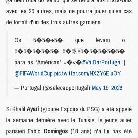
avec les 26 autres, mais ne pourra jouer qu'en cas
de forfait d'un des trois autres gardiens.
Os 5�5�+5� que levam o
5�5�5�5�5� 5�55�5�5�5�5�
para as "Américas" =�<�
#VaiDarPortugal
|
@FIFAWorldCup
pic.twitter.com/NXZY6EiuOY
— Portugal (@selecaoportugal)
May 19, 2026
Si Khalil
Ayari
(groupe Espoirs du PSG)
a été appelé
la semaine dernière avec la Tunisie, le jeune ailier
parisien Fabio
Domingos
(18 ans) n'a lui pas été