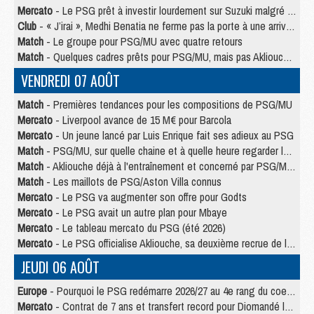
Mercato
- Le PSG prêt à investir lourdement sur Suzuki malgré Safonov et Chevalier
Club
- « J’irai », Medhi Benatia ne ferme pas la porte à une arrivée au PSG
Match
- Le groupe pour PSG/MU avec quatre retours
Match
- Quelques cadres prêts pour PSG/MU, mais pas Akliouche ?
VENDREDI 07 AOÛT
Match
- Premières tendances pour les compositions de PSG/MU
Mercato
- Liverpool avance de 15 M€ pour Barcola
Mercato
- Un jeune lancé par Luis Enrique fait ses adieux au PSG
Match
- PSG/MU, sur quelle chaine et à quelle heure regarder le match ?
Match
- Akliouche déjà à l'entraînement et concerné par PSG/MU ?
Match
- Les maillots de PSG/Aston Villa connus
Mercato
- Le PSG va augmenter son offre pour Godts
Mercato
- Le PSG avait un autre plan pour Mbaye
Mercato
- Le tableau mercato du PSG (été 2026)
Mercato
- Le PSG officialise Akliouche, sa deuxième recrue de l’été
JEUDI 06 AOÛT
Europe
- Pourquoi le PSG redémarre 2026/27 au 4e rang du coefficient UEFA
Mercato
- Contrat de 7 ans et transfert record pour Diomandé loin du PSG