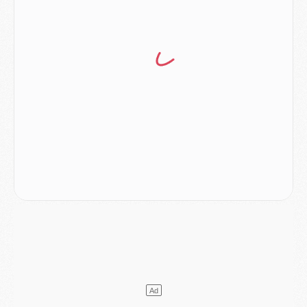
Match
- Majorque/PSG, quelle compo pour le premier match de la saison 2026/27 ?
MARDI 04 AOÛT
Europe
- Les chapeaux provisoires de la Ligue des champions 2026/27
Podcast
- Podcast CulturePSG : Akliouche présenté par un fan de Monaco
Club
- Le PSG dévoile sa première collection d'entraînement pour 2026/2027
Discipline
- Un arbitre inattendu, mais porte-bonheur pour Lens/PSG
Match
- Majorque/PSG, sur quelle chaine et à quelle heure regarder le match ?
Mercato
- Le plan du PSG pour Suzuki et Chevalier se précise
Mercato
- L'Ajax refuse la première offre du PSG pour Godts
Mercato
- Le PSG veut accélérer, Ferran Torres temporise
Mercato
- Liverpool encore très loin du compte pour Barcola
LUNDI 03 AOÛT
Match
- Podcast CulturePSG : Mercato (Godts, Suzuki, Akliouche, Barcola, etc)
Mercato
- L'Ajax attend bien plus de 45M pour Mika Godts
Club
- Quatre retours importants dans le groupe du PSG, et un plus discret
Mercato
- Ayari file en Ligue 2
Club
- Le PSG s'associe avec un géant de la tech
Mercato
- Vu d'Italie, le transfert de Suzuki au PSG est bien engagé