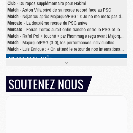
Club
- Du repos supplémentaire pour Hakimi
Match
- Aston Villa privé de sa recrue record face au PSG
Match
- Ndjantou après Majorque/PSG : « Je ne me mets pas de plafond »
Mercato
- La deuxième recrue du PSG arrive
Mercato
- Ferran Torres aurait enfin tranché entre le PSG et le Barça
Match
- Rafel Pol « touché » par l'hommage reçu avant Majorque/PSG
Match
- Majorque/PSG (3-0), les performances individuelles
Match
- Luis Enrique : « On attend le retour de nos internationaux »
MERCREDI 05 AOÛT
Match
- Majorque/PSG (3-0), le résumé et les buts en video
Match
- Majorque/PSG (3-0), reprise compliquée pour Paris
SOUTENEZ NOUS
Match
- Les compositions officielles de Majorque/PSG avec Kvara et de nombreux jeunes
Club
- Casquettes, maillots de bain, padel, le PSG lance sa collection été
Match
- Un des nouveaux maillots pour Majorque/PSG
Mercato
- Le PSG prépare une nouvelle offre pour Suzuki
Mercato
- Le transfert de Ferran Torres au PSG réglé avant le 12 août ?
Match
- Le groupe pour Majorque/PSG avec 11 absents
Mercato
- Le PSG officialise un quatrième prêt
Mercato
- Liverpool ne veut pas que Barcola au PSG