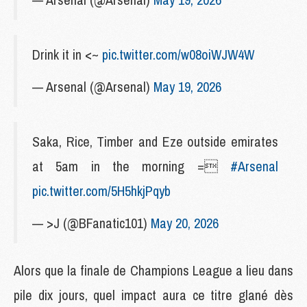
Drink it in <~
pic.twitter.com/w08oiWJW4W
— Arsenal (@Arsenal)
May 19, 2026
Saka, Rice, Timber and Eze outside emirates
at 5am in the morning =
#Arsenal
pic.twitter.com/5H5hkjPqyb
— >J (@BFanatic101)
May 20, 2026
Alors que la finale de Champions League a lieu dans
pile dix jours, quel impact aura ce titre glané dès