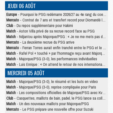
JEUDI 06 AOÛT
Europe
- Pourquoi le PSG redémarre 2026/27 au 4e rang du coefficient UEFA
Mercato
- Contrat de 7 ans et transfert record pour Diomandé loin du PSG
Club
- Du repos supplémentaire pour Hakimi
Match
- Aston Villa privé de sa recrue record face au PSG
Match
- Ndjantou après Majorque/PSG : « Je ne me mets pas de plafond »
Mercato
- La deuxième recrue du PSG arrive
Mercato
- Ferran Torres aurait enfin tranché entre le PSG et le Barça
Match
- Rafel Pol « touché » par l'hommage reçu avant Majorque/PSG
Match
- Majorque/PSG (3-0), les performances individuelles
Match
- Luis Enrique : « On attend le retour de nos internationaux »
MERCREDI 05 AOÛT
Match
- Majorque/PSG (3-0), le résumé et les buts en video
Match
- Majorque/PSG (3-0), reprise compliquée pour Paris
Match
- Les compositions officielles de Majorque/PSG avec Kvara et de nombreux jeunes
Club
- Casquettes, maillots de bain, padel, le PSG lance sa collection été
Match
- Un des nouveaux maillots pour Majorque/PSG
Mercato
- Le PSG prépare une nouvelle offre pour Suzuki