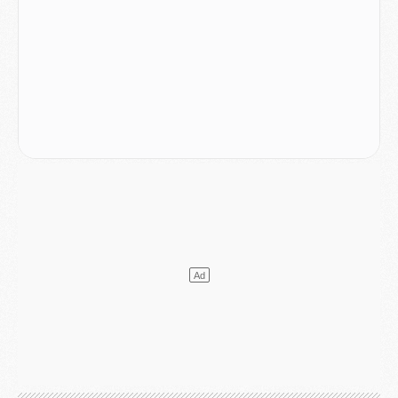
Club
- Quatre retours importants dans le groupe du PSG, et un plus discret
Mercato
- Ayari file en Ligue 2
Club
- Le PSG s'associe avec un géant de la tech
Mercato
- Vu d'Italie, le transfert de Suzuki au PSG est bien engagé
Mercato
- Ferran Torres ne serait pas à vendre, mais...
Europe
- Gros coup dur pour Aston Villa avant de croiser le PSG
DIMANCHE 02 AOÛT
Mercato
- Le transfert de Kolo Muani à la Juventus est officiel
Mercato
- [MAJ] Le PSG a fait une grosse offre à Parme pour Suzuki
Mercato
- Le PSG a envoyé une première offre pour Mika Godts
Club
- Après Pacho, d'autres retours en vue
Mercato
- Changement de dernière minute pour Kolo Muani
SAMEDI 01 AOÛT
Mercato
- L'agent de Mika Godts confirme un accord avec le PSG
Club
- Quels numéros de maillot pour Akliouche et Digne au PSG ?
Match
- Un hommage prévu lors de Brest/PSG
Mercato
- Le PSG et le Barça ont rendez-vous pour Ferran Torres
Mercato
- Guéla Doué dans les listes du PSG
Mercato
- Le transfert de Mika Godts au PSG en bonne voie