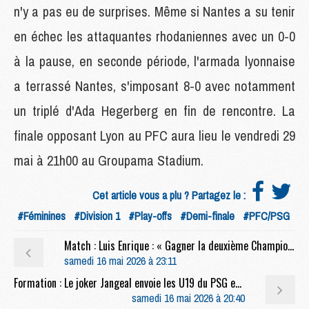
n'y a pas eu de surprises. Même si Nantes a su tenir
en échec les attaquantes rhodaniennes avec un 0-0
à la pause, en seconde période, l'armada lyonnaise
a terrassé Nantes, s'imposant 8-0 avec notamment
un triplé d'Ada Hegerberg en fin de rencontre. La
finale opposant Lyon au PFC aura lieu le vendredi 29
mai à 21h00 au Groupama Stadium.
Cet article vous a plu ? Partagez le :
#Féminines
#Division 1
#Play-offs
#Demi-finale
#PFC/PSG
Match : Luis Enrique : « Gagner la deuxième Champions League, c'est ça, marquer l'histoire »
samedi 16 mai 2026 à 23:11
Formation : Le joker Jangeal envoie les U19 du PSG en demi-finale
samedi 16 mai 2026 à 20:40