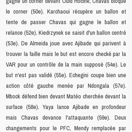
gagne un corner devant Ould Hocine, Chavas bloque
le corner (50e). Karchaoui récupère un ballon et
tente de passer Chavas qui gagne le ballon et
relance (52e). Kiedrzynek se saisit d'un ballon centré
(53e). De Almeida joue avec Ajibade qui parivent à
trouver la faille mais le but est encore checké par la
VAR pour un contrôle de la main supposé (54e). Le
but n'est pas validé (55e). Echegini coupe bien une
action côté gauche menée par Ndongala (57e).
Mbock défend bien devant Matéo cherchée devant la
surface (58e). Yaya lance Ajibade en profondeur
mais Chavas devance l'attaquante (59e). Deux
changements pour le PFC, Mendy remplacée par