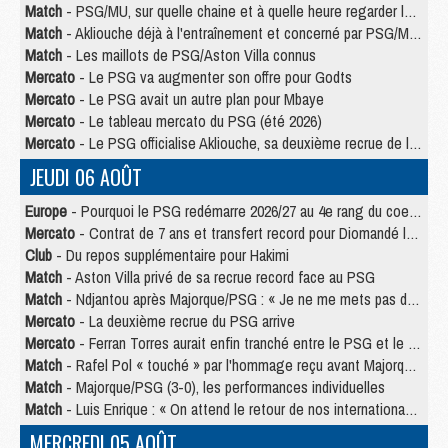
Match
- PSG/MU, sur quelle chaine et à quelle heure regarder le match ?
Match
- Akliouche déjà à l'entraînement et concerné par PSG/MU ?
Match
- Les maillots de PSG/Aston Villa connus
Mercato
- Le PSG va augmenter son offre pour Godts
Mercato
- Le PSG avait un autre plan pour Mbaye
Mercato
- Le tableau mercato du PSG (été 2026)
Mercato
- Le PSG officialise Akliouche, sa deuxième recrue de l’été
JEUDI 06 AOÛT
Europe
- Pourquoi le PSG redémarre 2026/27 au 4e rang du coefficient UEFA
Mercato
- Contrat de 7 ans et transfert record pour Diomandé loin du PSG
Club
- Du repos supplémentaire pour Hakimi
Match
- Aston Villa privé de sa recrue record face au PSG
Match
- Ndjantou après Majorque/PSG : « Je ne me mets pas de plafond »
Mercato
- La deuxième recrue du PSG arrive
Mercato
- Ferran Torres aurait enfin tranché entre le PSG et le Barça
Match
- Rafel Pol « touché » par l'hommage reçu avant Majorque/PSG
Match
- Majorque/PSG (3-0), les performances individuelles
Match
- Luis Enrique : « On attend le retour de nos internationaux »
MERCREDI 05 AOÛT