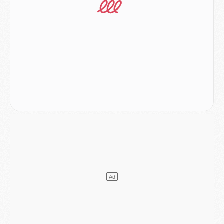
Mercato
- L'Ajax refuse la première offre du PSG pour Godts
Mercato
- Le PSG veut accélérer, Ferran Torres temporise
Mercato
- Liverpool encore très loin du compte pour Barcola
LUNDI 03 AOÛT
Match
- Podcast CulturePSG : Mercato (Godts, Suzuki, Akliouche, Barcola, etc)
Mercato
- L'Ajax attend bien plus de 45M pour Mika Godts
Club
- Quatre retours importants dans le groupe du PSG, et un plus discret
Mercato
- Ayari file en Ligue 2
Club
- Le PSG s'associe avec un géant de la tech
Mercato
- Vu d'Italie, le transfert de Suzuki au PSG est bien engagé
Mercato
- Ferran Torres ne serait pas à vendre, mais...
Europe
- Gros coup dur pour Aston Villa avant de croiser le PSG
DIMANCHE 02 AOÛT
Mercato
- Le transfert de Kolo Muani à la Juventus est officiel
Mercato
- [MAJ] Le PSG a fait une grosse offre à Parme pour Suzuki
Mercato
- Le PSG a envoyé une première offre pour Mika Godts
Club
- Après Pacho, d'autres retours en vue
Mercato
- Changement de dernière minute pour Kolo Muani