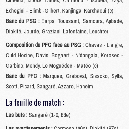
Almeida, Mbock, Dudek, Carmona - Isabela, Yaya,
Echegini - Elimbi-Gilbert, Kanjinga, Karchaoui (c)
Banc du PSG :
Earps, Toussaint, Samoura, Ajibade,
Diakité, Jourde, Graziani, Lafontaine, Leuchter
Composition du PFC face au PSG :
Chavas - Liaigre,
Ould Hocine, Davis, Bogaert - N'dongala, Korosec -
Garbino, Mendy, Le Moguédec - Matéo (c)
Banc du PFC :
Marques, Greboval, Sissoko, Sylla,
Scott, Picard, Sangaré, Azzaro, Haheim
La feuille de match :
Les buts :
Sangaré (1-0, 88e)
Les avertissements :
Carmona (40e), Diakité (87e)