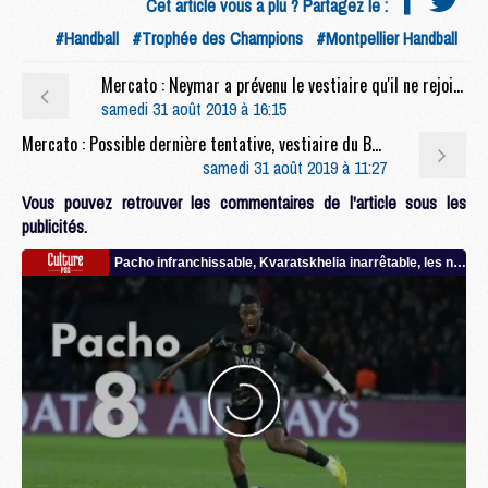
Cet article vous a plu ? Partagez le :
#Handball
#Trophée des Champions
#Montpellier Handball
Mercato : Neymar a prévenu le vestiaire qu'il ne rejoindrait pas Barcelone (RAC1)
samedi 31 août 2019 à 16:15
Mercato : Possible dernière tentative, vestiaire du Barça informé, Rakitic et Todibo OK, les derniers échos du dossier Neymar
samedi 31 août 2019 à 11:27
Vous pouvez retrouver les commentaires de l'article sous les
publicités.