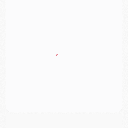
Match
- Majorque/PSG (3-0), les performances individuelles
Match
- Luis Enrique : « On attend le retour de nos internationaux »
MERCREDI 05 AOÛT
Match
- Majorque/PSG (3-0), le résumé et les buts en video
Match
- Majorque/PSG (3-0), reprise compliquée pour Paris
Match
- Les compositions officielles de Majorque/PSG avec Kvara et de nombreux jeunes
Club
- Casquettes, maillots de bain, padel, le PSG lance sa collection été
Match
- Un des nouveaux maillots pour Majorque/PSG
Mercato
- Le PSG prépare une nouvelle offre pour Suzuki
Mercato
- Le transfert de Ferran Torres au PSG réglé avant le 12 août ?
Match
- Le groupe pour Majorque/PSG avec 11 absents
Mercato
- Le PSG officialise un quatrième prêt
Mercato
- Liverpool ne veut pas que Barcola au PSG
Match
- Majorque/PSG, quelle compo pour le premier match de la saison 2026/27 ?
MARDI 04 AOÛT
Europe
- Les chapeaux provisoires de la Ligue des champions 2026/27
Podcast
- Podcast CulturePSG : Akliouche présenté par un fan de Monaco
Club
- Le PSG dévoile sa première collection d'entraînement pour 2026/2027