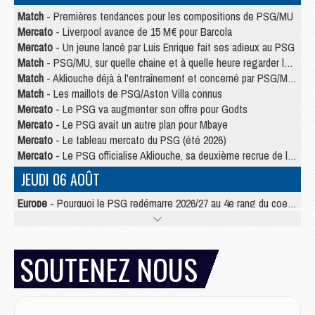
Match
- Premières tendances pour les compositions de PSG/MU
Mercato
- Liverpool avance de 15 M€ pour Barcola
Mercato
- Un jeune lancé par Luis Enrique fait ses adieux au PSG
Match
- PSG/MU, sur quelle chaine et à quelle heure regarder le match ?
Match
- Akliouche déjà à l'entraînement et concerné par PSG/MU ?
Match
- Les maillots de PSG/Aston Villa connus
Mercato
- Le PSG va augmenter son offre pour Godts
Mercato
- Le PSG avait un autre plan pour Mbaye
Mercato
- Le tableau mercato du PSG (été 2026)
Mercato
- Le PSG officialise Akliouche, sa deuxième recrue de l’été
JEUDI 06 AOÛT
Europe
- Pourquoi le PSG redémarre 2026/27 au 4e rang du coefficient UEFA
Mercato
- Contrat de 7 ans et transfert record pour Diomandé loin du PSG
Club
- Du repos supplémentaire pour Hakimi
Match
- Aston Villa privé de sa recrue record face au PSG
SOUTENEZ NOUS
Match
- Ndjantou après Majorque/PSG : « Je ne me mets pas de plafond »
Mercato
- La deuxième recrue du PSG arrive
Mercato
- Ferran Torres aurait enfin tranché entre le PSG et le Barça
Match
- Rafel Pol « touché » par l'hommage reçu avant Majorque/PSG