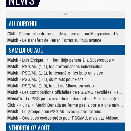
AUJOURD'HUI
Club
- Encore plus de temps de jeu prévu pour Marquinhos et les Portugais en Supercoupe
Match
- Le transfert de Ferran Torres au PSG avance
SAMEDI 08 AOÛT
Match
- Luis Enrique : « Il faut déjà penser à la Supercoupe »
Match
- PSG/MU (1-1), les performances individuelles
Match
- PSG/MU (1-1), le résumé et les buts en video
Match
- PSG/MU (1-1), du mieux pour Paris
Match
- PSG/MU (1-0), le but de Mbaye en video
Match
- Les compositions officielles de PSG/MU dévoilées, Pacho titulaire
Mercato
- Le PSG prêt à investir lourdement sur Suzuki malgré Safonov et Chevalier
Club
- « J’irai », Medhi Benatia ne ferme pas la porte à une arrivée au PSG
Match
- Le groupe pour PSG/MU avec quatre retours
Match
- Quelques cadres prêts pour PSG/MU, mais pas Akliouche ?
VENDREDI 07 AOÛT