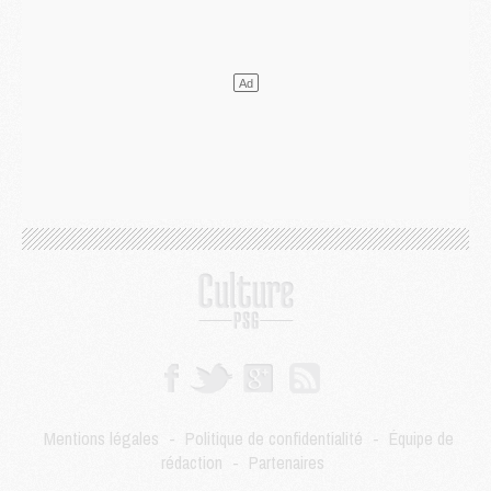
Discipline
- Un arbitre inattendu, mais porte-bonheur pour Lens/PSG
Match
- Majorque/PSG, sur quelle chaine et à quelle heure regarder le match ?
Mercato
- Le plan du PSG pour Suzuki et Chevalier se précise
Mercato
- L'Ajax refuse la première offre du PSG pour Godts
Mercato
- Le PSG veut accélérer, Ferran Torres temporise
Mercato
- Liverpool encore très loin du compte pour Barcola
LUNDI 03 AOÛT
Match
- Podcast CulturePSG : Mercato (Godts, Suzuki, Akliouche, Barcola, etc)
Mercato
- L'Ajax attend bien plus de 45M pour Mika Godts
Club
- Quatre retours importants dans le groupe du PSG, et un plus discret
Mercato
- Ayari file en Ligue 2
Club
- Le PSG s'associe avec un géant de la tech
Mercato
- Vu d'Italie, le transfert de Suzuki au PSG est bien engagé
Mercato
- Ferran Torres ne serait pas à vendre, mais...
Europe
- Gros coup dur pour Aston Villa avant de croiser le PSG
DIMANCHE 02 AOÛT
Mentions légales
-
Politique de confidentialité
-
Équipe de
Mercato
- Le transfert de Kolo Muani à la Juventus est officiel
rédaction
-
Partenaires
Mercato
- [MAJ] Le PSG a fait une grosse offre à Parme pour Suzuki