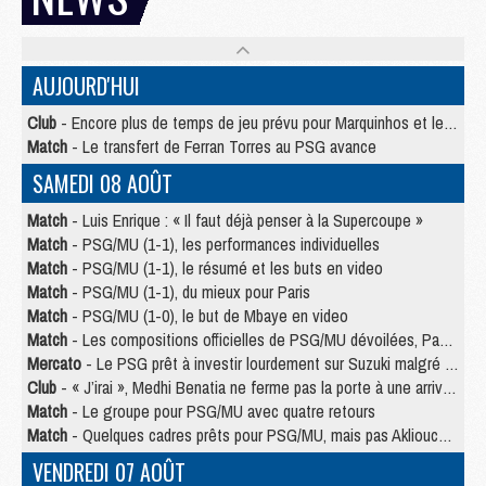
AUJOURD'HUI
Club
- Encore plus de temps de jeu prévu pour Marquinhos et les Portugais en Supercoupe
Match
- Le transfert de Ferran Torres au PSG avance
SAMEDI 08 AOÛT
Match
- Luis Enrique : « Il faut déjà penser à la Supercoupe »
Match
- PSG/MU (1-1), les performances individuelles
Match
- PSG/MU (1-1), le résumé et les buts en video
Match
- PSG/MU (1-1), du mieux pour Paris
Match
- PSG/MU (1-0), le but de Mbaye en video
Match
- Les compositions officielles de PSG/MU dévoilées, Pacho titulaire
Mercato
- Le PSG prêt à investir lourdement sur Suzuki malgré Safonov et Chevalier
Club
- « J’irai », Medhi Benatia ne ferme pas la porte à une arrivée au PSG
Match
- Le groupe pour PSG/MU avec quatre retours
Match
- Quelques cadres prêts pour PSG/MU, mais pas Akliouche ?
VENDREDI 07 AOÛT