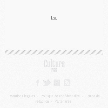
Discipline
- Un arbitre inattendu, mais porte-bonheur pour Lens/PSG
Match
- Majorque/PSG, sur quelle chaine et à quelle heure regarder le match ?
Mercato
- Le plan du PSG pour Suzuki et Chevalier se précise
Mercato
- L'Ajax refuse la première offre du PSG pour Godts
Mercato
- Le PSG veut accélérer, Ferran Torres temporise
Mercato
- Liverpool encore très loin du compte pour Barcola
LUNDI 03 AOÛT
Match
- Podcast CulturePSG : Mercato (Godts, Suzuki, Akliouche, Barcola, etc)
Mercato
- L'Ajax attend bien plus de 45M pour Mika Godts
Club
- Quatre retours importants dans le groupe du PSG, et un plus discret
Mercato
- Ayari file en Ligue 2
Club
- Le PSG s'associe avec un géant de la tech
Mercato
- Vu d'Italie, le transfert de Suzuki au PSG est bien engagé
Mercato
- Ferran Torres ne serait pas à vendre, mais...
Europe
- Gros coup dur pour Aston Villa avant de croiser le PSG
DIMANCHE 02 AOÛT
Mentions légales
-
Politique de confidentialité
-
Équipe de
Mercato
- Le transfert de Kolo Muani à la Juventus est officiel
rédaction
-
Partenaires
Mercato
- [MAJ] Le PSG a fait une grosse offre à Parme pour Suzuki