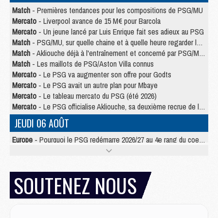
Match
- Premières tendances pour les compositions de PSG/MU
Mercato
- Liverpool avance de 15 M€ pour Barcola
Mercato
- Un jeune lancé par Luis Enrique fait ses adieux au PSG
Match
- PSG/MU, sur quelle chaine et à quelle heure regarder le match ?
Match
- Akliouche déjà à l'entraînement et concerné par PSG/MU ?
Match
- Les maillots de PSG/Aston Villa connus
Mercato
- Le PSG va augmenter son offre pour Godts
Mercato
- Le PSG avait un autre plan pour Mbaye
Mercato
- Le tableau mercato du PSG (été 2026)
Mercato
- Le PSG officialise Akliouche, sa deuxième recrue de l’été
JEUDI 06 AOÛT
Europe
- Pourquoi le PSG redémarre 2026/27 au 4e rang du coefficient UEFA
Mercato
- Contrat de 7 ans et transfert record pour Diomandé loin du PSG
Club
- Du repos supplémentaire pour Hakimi
Match
- Aston Villa privé de sa recrue record face au PSG
SOUTENEZ NOUS
Match
- Ndjantou après Majorque/PSG : « Je ne me mets pas de plafond »
Mercato
- La deuxième recrue du PSG arrive
Mercato
- Ferran Torres aurait enfin tranché entre le PSG et le Barça
Match
- Rafel Pol « touché » par l'hommage reçu avant Majorque/PSG