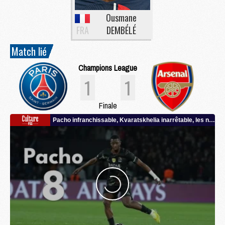
Ousmane
FRA
DEMBÉLÉ
Match lié
Champions League
1
1
Finale