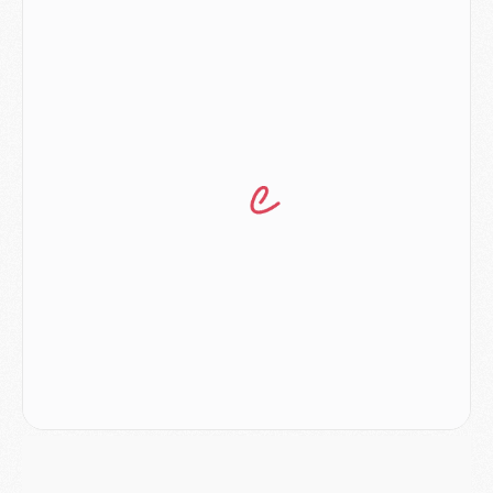
Match
- Majorque/PSG (3-0), les performances individuelles
Match
- Luis Enrique : « On attend le retour de nos internationaux »
MERCREDI 05 AOÛT
Match
- Majorque/PSG (3-0), le résumé et les buts en video
Match
- Majorque/PSG (3-0), reprise compliquée pour Paris
Match
- Les compositions officielles de Majorque/PSG avec Kvara et de nombreux jeunes
Club
- Casquettes, maillots de bain, padel, le PSG lance sa collection été
Match
- Un des nouveaux maillots pour Majorque/PSG
Mercato
- Le PSG prépare une nouvelle offre pour Suzuki
Mercato
- Le transfert de Ferran Torres au PSG réglé avant le 12 août ?
Match
- Le groupe pour Majorque/PSG avec 11 absents
Mercato
- Le PSG officialise un quatrième prêt
Mercato
- Liverpool ne veut pas que Barcola au PSG
Match
- Majorque/PSG, quelle compo pour le premier match de la saison 2026/27 ?
MARDI 04 AOÛT
Europe
- Les chapeaux provisoires de la Ligue des champions 2026/27
Podcast
- Podcast CulturePSG : Akliouche présenté par un fan de Monaco
Club
- Le PSG dévoile sa première collection d'entraînement pour 2026/2027