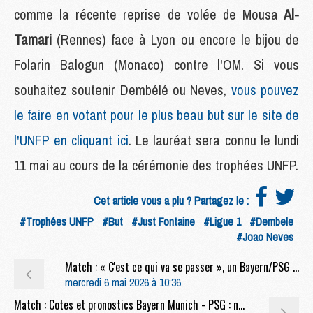
comme la récente reprise de volée de Mousa
Al-
Tamari
(Rennes) face à Lyon ou encore le bijou de
Folarin Balogun (Monaco) contre l'OM. Si vous
souhaitez soutenir Dembélé ou Neves,
vous pouvez
le faire en votant pour le plus beau but sur le site de
l'UNFP en cliquant ici
. Le lauréat sera connu le lundi
11 mai au cours de la cérémonie des trophées UNFP.
Cet article vous a plu ? Partagez le :
#Trophées UNFP
#But
#Just Fontaine
#Ligue 1
#Dembele
#Joao Neves
Match : « C'est ce qui va se passer », un Bayern/PSG aussi fou qu'à l'aller ?
mercredi 6 mai 2026 à 10:36
Match : Cotes et pronostics Bayern Munich - PSG : notre analyse complète