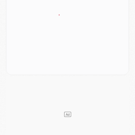
Mercato
- Vu d'Italie, le transfert de Suzuki au PSG est bien engagé
Mercato
- Ferran Torres ne serait pas à vendre, mais...
Europe
- Gros coup dur pour Aston Villa avant de croiser le PSG
DIMANCHE 02 AOÛT
Mercato
- Le transfert de Kolo Muani à la Juventus est officiel
Mercato
- [MAJ] Le PSG a fait une grosse offre à Parme pour Suzuki
Mercato
- Le PSG a envoyé une première offre pour Mika Godts
Club
- Après Pacho, d'autres retours en vue
Mercato
- Changement de dernière minute pour Kolo Muani
SAMEDI 01 AOÛT
Mercato
- L'agent de Mika Godts confirme un accord avec le PSG
Club
- Quels numéros de maillot pour Akliouche et Digne au PSG ?
Match
- Un hommage prévu lors de Brest/PSG
Mercato
- Le PSG et le Barça ont rendez-vous pour Ferran Torres
Mercato
- Guéla Doué dans les listes du PSG
Mercato
- Le transfert de Mika Godts au PSG en bonne voie
VENDREDI 31 JUILLET