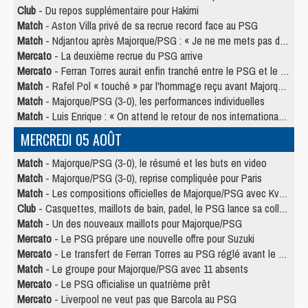
Club
- Du repos supplémentaire pour Hakimi
Match
- Aston Villa privé de sa recrue record face au PSG
Match
- Ndjantou après Majorque/PSG : « Je ne me mets pas de plafond »
Mercato
- La deuxième recrue du PSG arrive
Mercato
- Ferran Torres aurait enfin tranché entre le PSG et le Barça
Match
- Rafel Pol « touché » par l'hommage reçu avant Majorque/PSG
Match
- Majorque/PSG (3-0), les performances individuelles
Match
- Luis Enrique : « On attend le retour de nos internationaux »
MERCREDI 05 AOÛT
Match
- Majorque/PSG (3-0), le résumé et les buts en video
Match
- Majorque/PSG (3-0), reprise compliquée pour Paris
Match
- Les compositions officielles de Majorque/PSG avec Kvara et de nombreux jeunes
Club
- Casquettes, maillots de bain, padel, le PSG lance sa collection été
Match
- Un des nouveaux maillots pour Majorque/PSG
Mercato
- Le PSG prépare une nouvelle offre pour Suzuki
Mercato
- Le transfert de Ferran Torres au PSG réglé avant le 12 août ?
Match
- Le groupe pour Majorque/PSG avec 11 absents
Mercato
- Le PSG officialise un quatrième prêt
Mercato
- Liverpool ne veut pas que Barcola au PSG