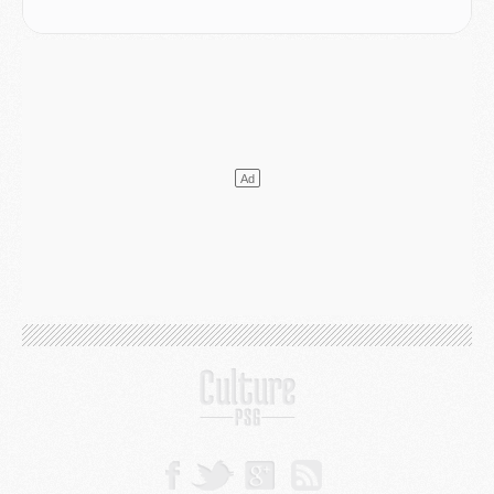
Discipline
- Un arbitre inattendu, mais porte-bonheur pour Lens/PSG
Match
- Majorque/PSG, sur quelle chaine et à quelle heure regarder le match ?
Mercato
- Le plan du PSG pour Suzuki et Chevalier se précise
Mercato
- L'Ajax refuse la première offre du PSG pour Godts
Mercato
- Le PSG veut accélérer, Ferran Torres temporise
Mercato
- Liverpool encore très loin du compte pour Barcola
LUNDI 03 AOÛT
Match
- Podcast CulturePSG : Mercato (Godts, Suzuki, Akliouche, Barcola, etc)
Mercato
- L'Ajax attend bien plus de 45M pour Mika Godts
Club
- Quatre retours importants dans le groupe du PSG, et un plus discret
Mercato
- Ayari file en Ligue 2
Club
- Le PSG s'associe avec un géant de la tech
Mercato
- Vu d'Italie, le transfert de Suzuki au PSG est bien engagé
Mercato
- Ferran Torres ne serait pas à vendre, mais...
Europe
- Gros coup dur pour Aston Villa avant de croiser le PSG
DIMANCHE 02 AOÛT
Mercato
- Le transfert de Kolo Muani à la Juventus est officiel
Mercato
- [MAJ] Le PSG a fait une grosse offre à Parme pour Suzuki