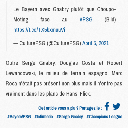
Le Bayern avec Gnabry plutôt que Choupo-
Moting face au
#PSG
(Bild)
https://t.co/TX5bxmuuVi
— CulturePSG (@CulturePSG)
April 5, 2021
Outre Serge Gnabry, Douglas Costa et Robert
Lewandowski, le milieu de terrain espagnol Marc
Roca n'était pas présent non plus mais il n'entre pas
vraiment dans les plans de Hansi Flick.
Cet article vous a plu ? Partagez le :
#Bayern/PSG
#Infirmerie
#Serge Gnabry
#Champions League