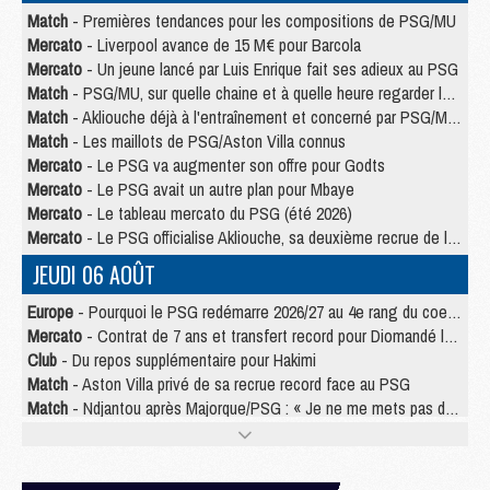
Match
- Premières tendances pour les compositions de PSG/MU
Mercato
- Liverpool avance de 15 M€ pour Barcola
Mercato
- Un jeune lancé par Luis Enrique fait ses adieux au PSG
Match
- PSG/MU, sur quelle chaine et à quelle heure regarder le match ?
Match
- Akliouche déjà à l'entraînement et concerné par PSG/MU ?
Match
- Les maillots de PSG/Aston Villa connus
Mercato
- Le PSG va augmenter son offre pour Godts
Mercato
- Le PSG avait un autre plan pour Mbaye
Mercato
- Le tableau mercato du PSG (été 2026)
Mercato
- Le PSG officialise Akliouche, sa deuxième recrue de l’été
JEUDI 06 AOÛT
Europe
- Pourquoi le PSG redémarre 2026/27 au 4e rang du coefficient UEFA
Mercato
- Contrat de 7 ans et transfert record pour Diomandé loin du PSG
Club
- Du repos supplémentaire pour Hakimi
Match
- Aston Villa privé de sa recrue record face au PSG
Match
- Ndjantou après Majorque/PSG : « Je ne me mets pas de plafond »
Mercato
- La deuxième recrue du PSG arrive
Mercato
- Ferran Torres aurait enfin tranché entre le PSG et le Barça
Match
- Rafel Pol « touché » par l'hommage reçu avant Majorque/PSG