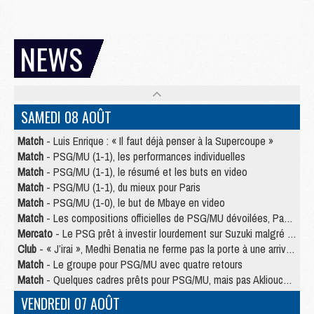
NEWS
SAMEDI 08 AOÛT
Match
- Luis Enrique : « Il faut déjà penser à la Supercoupe »
Match
- PSG/MU (1-1), les performances individuelles
Match
- PSG/MU (1-1), le résumé et les buts en video
Match
- PSG/MU (1-1), du mieux pour Paris
Match
- PSG/MU (1-0), le but de Mbaye en video
Match
- Les compositions officielles de PSG/MU dévoilées, Pacho titulaire
Mercato
- Le PSG prêt à investir lourdement sur Suzuki malgré Safonov et Chevalier
Club
- « J’irai », Medhi Benatia ne ferme pas la porte à une arrivée au PSG
Match
- Le groupe pour PSG/MU avec quatre retours
Match
- Quelques cadres prêts pour PSG/MU, mais pas Akliouche ?
VENDREDI 07 AOÛT