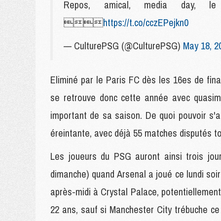
Repos, amical, media day, 

https://t.co/cczEPejkn0
— CulturePSG (@CulturePSG)
May 18, 2
Eliminé par le Paris FC dès les 16es de fin
se retrouve donc cette année avec quasim
important de sa saison. De quoi pouvoir s'
éreintante, avec déjà 55 matches disputés t
Les joueurs du PSG auront ainsi trois jou
dimanche) quand Arsenal a joué ce lundi soi
après-midi à Crystal Palace, potentielleme
22 ans, sauf si Manchester City trébuche c