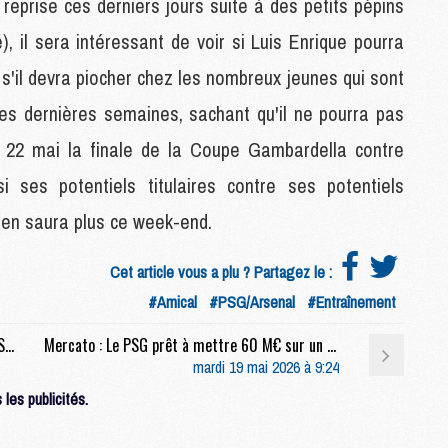
eprise ces derniers jours suite à des petits pépins
M
M
 il sera intéressant de voir si Luis Enrique pourra
 s'il devra piocher chez les nombreux jeunes qui sont
M
es dernières semaines, sachant qu'il ne pourra pas
M
di 22 mai la finale de la Coupe Gambardella contre
C
C
ssi ses potentiels titulaires contre ses potentiels
M
 en saura plus ce week-end.
S
Cet article vous a plu ? Partagez le :
M
#Amical
#PSG/Arsenal
#Entraînement
C
M
Match : Vers un deuxième gros forfait pour PSG/Arsenal
Mercato : Le PSG prêt à mettre 60 M€ sur un gardien ?
C
mardi 19 mai 2026 à 9:24
M
M
les publicités.