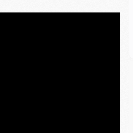
M
M
M
M
M
M
M
E
P
C
D
M
M
M
M
M
M