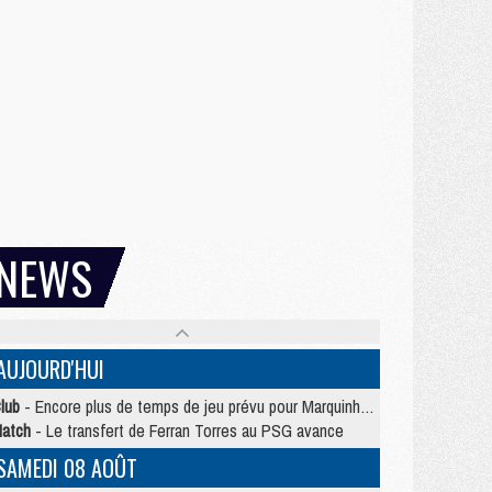
NEWS
AUJOURD'HUI
lub
- Encore plus de temps de jeu prévu pour Marquinhos et les Portugais en Supercoupe
atch
- Le transfert de Ferran Torres au PSG avance
SAMEDI 08 AOÛT