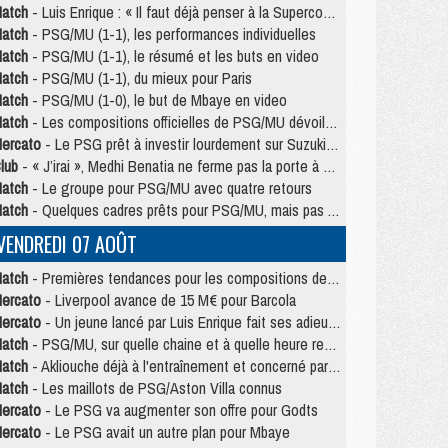
atch
- Luis Enrique : « Il faut déjà penser à la Supercoupe »
atch
- PSG/MU (1-1), les performances individuelles
atch
- PSG/MU (1-1), le résumé et les buts en video
atch
- PSG/MU (1-1), du mieux pour Paris
atch
- PSG/MU (1-0), le but de Mbaye en video
atch
- Les compositions officielles de PSG/MU dévoilées, Pacho titulaire
ercato
- Le PSG prêt à investir lourdement sur Suzuki malgré Safonov et Chevalier
lub
- « J’irai », Medhi Benatia ne ferme pas la porte à une arrivée au PSG
atch
- Le groupe pour PSG/MU avec quatre retours
atch
- Quelques cadres prêts pour PSG/MU, mais pas Akliouche ?
VENDREDI 07 AOÛT
atch
- Premières tendances pour les compositions de PSG/MU
ercato
- Liverpool avance de 15 M€ pour Barcola
ercato
- Un jeune lancé par Luis Enrique fait ses adieux au PSG
atch
- PSG/MU, sur quelle chaine et à quelle heure regarder le match ?
atch
- Akliouche déjà à l'entraînement et concerné par PSG/MU ?
atch
- Les maillots de PSG/Aston Villa connus
ercato
- Le PSG va augmenter son offre pour Godts
ercato
- Le PSG avait un autre plan pour Mbaye