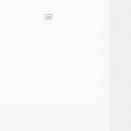
ercato
- L'Ajax attend bien plus de 45M pour Mika Godts
lub
- Quatre retours importants dans le groupe du PSG, et un plus discret
ercato
- Ayari file en Ligue 2
lub
- Le PSG s'associe avec un géant de la tech
ercato
- Vu d'Italie, le transfert de Suzuki au PSG est bien engagé
ercato
- Ferran Torres ne serait pas à vendre, mais...
urope
- Gros coup dur pour Aston Villa avant de croiser le PSG
DIMANCHE 02 AOÛT
ercato
- Le transfert de Kolo Muani à la Juventus est officiel
ercato
- [MAJ] Le PSG a fait une grosse offre à Parme pour Suzuki
ercato
- Le PSG a envoyé une première offre pour Mika Godts
lub
- Après Pacho, d'autres retours en vue
ercato
- Changement de dernière minute pour Kolo Muani
SAMEDI 01 AOÛT
ercato
- L'agent de Mika Godts confirme un accord avec le PSG
lub
- Quels numéros de maillot pour Akliouche et Digne au PSG ?
atch
- Un hommage prévu lors de Brest/PSG
ercato
- Le PSG et le Barça ont rendez-vous pour Ferran Torres