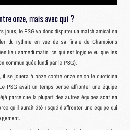
M
C
ntre onze, mais avec qui ?
M
C
s jours, le PSG va donc disputer un match amical en
M
M
rder du rythme en vue de sa finale de Champions
E
en lieu samedi matin, ce qui est logique vu que les
on communiquée lundi par le PSG).
M
M
 il se jouera à onze contre onze selon le quotidien
M
C
. Le PSG avait un temps pensé affronter une équipe
M
 déjà parce que la plupart des autres équipes sont en
e qu'il aurait été risqué d'affronter une équipe qui
M
C
gagement.
M
M