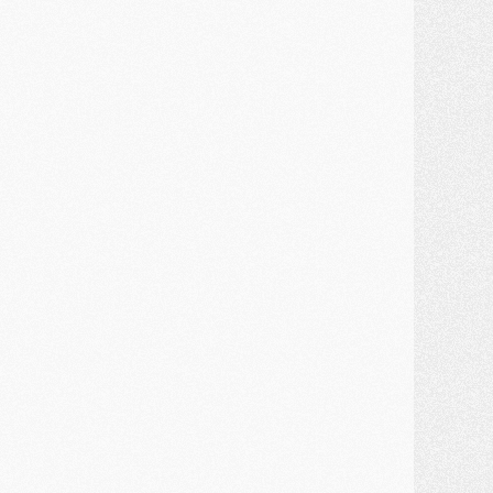
ercato
- Guéla Doué dans les listes du PSG
ercato
- Le transfert de Mika Godts au PSG en bonne voie
VENDREDI 31 JUILLET
atch
- Un diffuseur annoncé pour les deux premiers matchs amicaux du PSG
ercato
- Le transfert d'Akliouche au PSG bouclé, le montant se précise
lub
- Un retour majeur dans le groupe du PSG
lub
- [MAJ] Ndjantou et deux jeunes du PSG annoncés dans un tournoi U21
ercato
- L'étonnante piste Suzuki confirmée et onéreuse
JEUDI 30 JUILLET
élections
- Ancelotti fait le ménage au Brésil mais veut garder Marquinhos
ercato
- Le statu quo du milieu du PSG se précise
lub
- Le PSG plutôt que la FIFA pour Al-Khelaïfi, poussé par l'UEFA ?
ercato
- Le PSG presserait Ferran Torres de se décider, deux pistes de secours
lub
- Déguisements, shopping, double scouting, Luis Campos dévoile ses méthodes
ercato
- Kroupi retiré du mercato
ercato
- Enfin une avancée dans le transfert d'Akliouche
MERCREDI 29 JUILLET