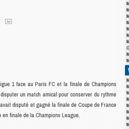
M
M
M
M
M
M
M
C
M
M
M
Ligue 1 face au Paris FC et la finale de Champions
M
M
 disputer un match amical pour conserver du rythme
M
avait disputé et gagné la finale de Coupe de France
M
M
lan en finale de la Champions League.
M
M