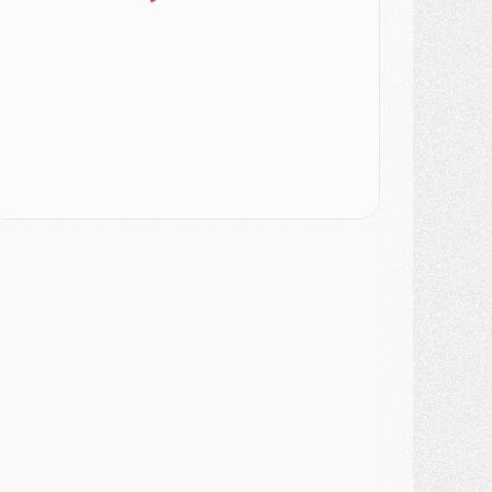
atch
- Un des nouveaux maillots pour Majorque/PSG
ercato
- Le PSG prépare une nouvelle offre pour Suzuki
ercato
- Le transfert de Ferran Torres au PSG réglé avant le 12 août ?
atch
- Le groupe pour Majorque/PSG avec 11 absents
ercato
- Le PSG officialise un quatrième prêt
ercato
- Liverpool ne veut pas que Barcola au PSG
atch
- Majorque/PSG, quelle compo pour le premier match de la saison 2026/27 ?
MARDI 04 AOÛT
urope
- Les chapeaux provisoires de la Ligue des champions 2026/27
odcast
- Podcast CulturePSG : Akliouche présenté par un fan de Monaco
lub
- Le PSG dévoile sa première collection d'entraînement pour 2026/2027
iscipline
- Un arbitre inattendu, mais porte-bonheur pour Lens/PSG
atch
- Majorque/PSG, sur quelle chaine et à quelle heure regarder le match ?
ercato
- Le plan du PSG pour Suzuki et Chevalier se précise
ercato
- L'Ajax refuse la première offre du PSG pour Godts
ercato
- Le PSG veut accélérer, Ferran Torres temporise
ercato
- Liverpool encore très loin du compte pour Barcola
LUNDI 03 AOÛT
atch
- Podcast CulturePSG : Mercato (Godts, Suzuki, Akliouche, Barcola, etc)