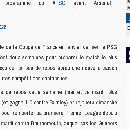
M
le programme du
#PSG
avant Arsenal
M
026
E
M
C
ale de la Coupe de France en janvier dernier, le PSG
M
M
ent deux semaines pour préparer le match le plus
M
M
accorder un peu de repos après une nouvelle saison
M
outes compétitions confondues.
M
M
rs de repos cette semaine (hier et ce mardi, plus
r (et gagné 1-0 contre Burnley) et rejouera dimanche
M
M
nt pour remporter sa première Premier League depuis
M
e mardi contre Bournemouth, auquel cas les Gunners
C