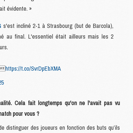
C
ait évidente. »
M
G
s'est incliné 2-1 à Strasbourg (but de Barcola),
S
au final. L'essentiel était ailleurs mais les 2
M
C
urs.
M
C
M

https://t.co/SvrDpEbXMA
M
25
M
M
lité. Cela fait longtemps qu'on ne l'avait pas vu
M
M
match pour vous ?
M
M
de distinguer des joueurs en fonction des buts qu’ils
M