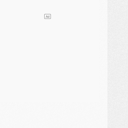
lub
- [MAJ] Ndjantou et deux jeunes du PSG annoncés dans un tournoi U21
ercato
- L'étonnante piste Suzuki confirmée et onéreuse
JEUDI 30 JUILLET
élections
- Ancelotti fait le ménage au Brésil mais veut garder Marquinhos
ercato
- Le statu quo du milieu du PSG se précise
lub
- Le PSG plutôt que la FIFA pour Al-Khelaïfi, poussé par l'UEFA ?
ercato
- Le PSG presserait Ferran Torres de se décider, deux pistes de secours
lub
- Déguisements, shopping, double scouting, Luis Campos dévoile ses méthodes
ercato
- Kroupi retiré du mercato
ercato
- Enfin une avancée dans le transfert d'Akliouche
MERCREDI 29 JUILLET
ercato
- Ferran Torres priorité du PSG, mais ouvert à tout
ercato
- Première offre de Liverpool en approche pour Barcola
ercato
- Le montant du transfert de Kolo Muani se précise, la formule aussi
ercato
- Kolo Muani attendu en Italie, son transfert débloqué
ercato
- Monaco a encore repoussé une offre du PSG pour Akliouche
ercato
- Liverpool presque d'accord avec Barcola, le PSG pas du tout
ercato
- Moment décisif pour le transfert de Kolo Muani