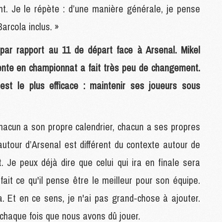
nt. Je le répète : d’une manière générale, je pense
arcola inclus. »
M
C
ar rapport au 11 de départ face à Arsenal. Mikel
M
M
érente en championnat a fait très peu de changement.
F
 est le plus efficace : maintenir ses joueurs sous
C
M
hacun a son propre calendrier, chacun a ses propres
P
M
autour d’Arsenal est différent du contexte autour de
C
. Je peux déjà dire que celui qui ira en finale sera
R
M
fait ce qu'il pense être le meilleur pour son équipe.
M
C
la. Et en ce sens, je n'ai pas grand-chose à ajouter.
haque fois que nous avons dû jouer.