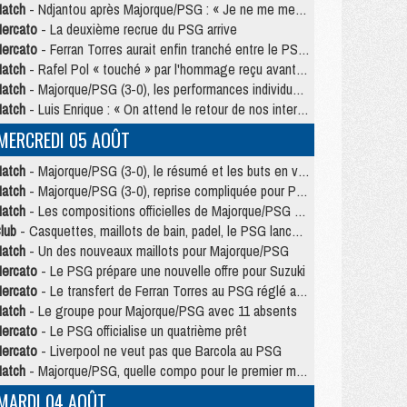
atch
- Ndjantou après Majorque/PSG : « Je ne me mets pas de plafond »
ercato
- La deuxième recrue du PSG arrive
ercato
- Ferran Torres aurait enfin tranché entre le PSG et le Barça
atch
- Rafel Pol « touché » par l'hommage reçu avant Majorque/PSG
atch
- Majorque/PSG (3-0), les performances individuelles
atch
- Luis Enrique : « On attend le retour de nos internationaux »
MERCREDI 05 AOÛT
atch
- Majorque/PSG (3-0), le résumé et les buts en video
atch
- Majorque/PSG (3-0), reprise compliquée pour Paris
atch
- Les compositions officielles de Majorque/PSG avec Kvara et de nombreux jeunes
lub
- Casquettes, maillots de bain, padel, le PSG lance sa collection été
atch
- Un des nouveaux maillots pour Majorque/PSG
ercato
- Le PSG prépare une nouvelle offre pour Suzuki
ercato
- Le transfert de Ferran Torres au PSG réglé avant le 12 août ?
atch
- Le groupe pour Majorque/PSG avec 11 absents
ercato
- Le PSG officialise un quatrième prêt
ercato
- Liverpool ne veut pas que Barcola au PSG
atch
- Majorque/PSG, quelle compo pour le premier match de la saison 2026/27 ?
MARDI 04 AOÛT