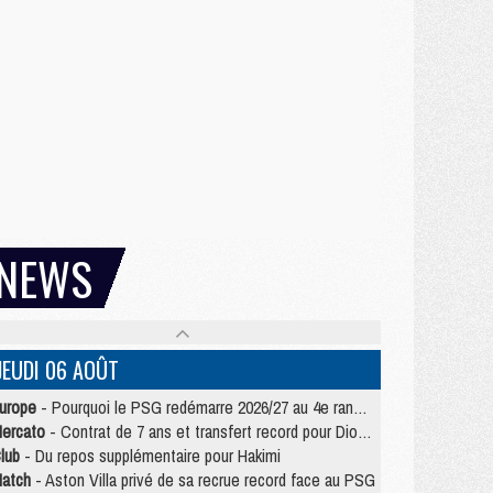
NEWS
JEUDI 06 AOÛT
urope
- Pourquoi le PSG redémarre 2026/27 au 4e rang du coefficient UEFA
ercato
- Contrat de 7 ans et transfert record pour Diomandé loin du PSG
lub
- Du repos supplémentaire pour Hakimi
atch
- Aston Villa privé de sa recrue record face au PSG