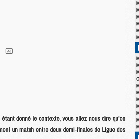
M
M
M
M
M
M
M
M
M
C
M
M
M
M
M
ou étant donné le contexte, vous allez nous dire qu'on
M
M
ment un match entre deux demi-finales de Ligue des