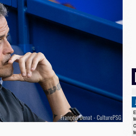
E
M
C
M