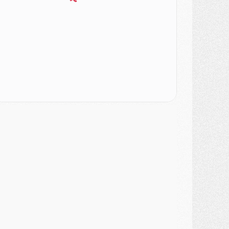
urope
- Gros coup dur pour Aston Villa avant de croiser le PSG
DIMANCHE 02 AOÛT
ercato
- Le transfert de Kolo Muani à la Juventus est officiel
ercato
- [MAJ] Le PSG a fait une grosse offre à Parme pour Suzuki
ercato
- Le PSG a envoyé une première offre pour Mika Godts
lub
- Après Pacho, d'autres retours en vue
ercato
- Changement de dernière minute pour Kolo Muani
SAMEDI 01 AOÛT
ercato
- L'agent de Mika Godts confirme un accord avec le PSG
lub
- Quels numéros de maillot pour Akliouche et Digne au PSG ?
atch
- Un hommage prévu lors de Brest/PSG
ercato
- Le PSG et le Barça ont rendez-vous pour Ferran Torres
ercato
- Guéla Doué dans les listes du PSG
ercato
- Le transfert de Mika Godts au PSG en bonne voie
VENDREDI 31 JUILLET
atch
- Un diffuseur annoncé pour les deux premiers matchs amicaux du PSG
ercato
- Le transfert d'Akliouche au PSG bouclé, le montant se précise
lub
- Un retour majeur dans le groupe du PSG