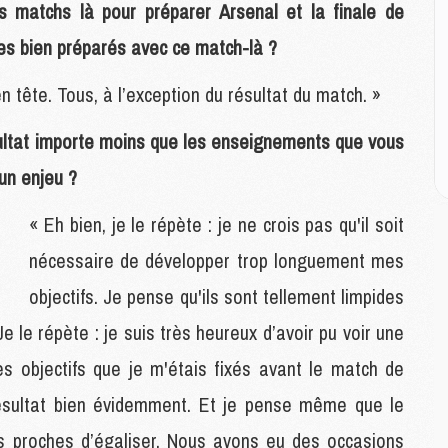
E
es matchs là pour préparer Arsenal et la finale de
es bien préparés avec ce match-là ?
M
M
 en tête. Tous, à l’exception du résultat du match. »
M
C
ésultat importe moins que les enseignements que vous
M
s un enjeu ?
« Eh bien, je le répète : je ne crois pas qu'il soit
M
C
nécessaire de développer trop longuement mes
M
M
objectifs. Je pense qu'ils sont tellement limpides
M
e le répète : je suis très heureux d’avoir pu voir une
M
les objectifs que je m'étais fixés avant le match de
 résultat bien évidemment. Et je pense même que le
M
M
ons proches d’égaliser. Nous avons eu des occasions
C