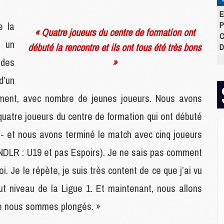
E
e la
P
« Quatre joueurs du centre de formation ont
C
e un
débuté la rencontre et ils ont tous été très bons
D
M
 des
»
M
d’un
M
M
ement, avec nombre de jeunes joueurs. Nous avons
M
M
 quatre joueurs du centre de formation qui ont débuté
s - et nous avons terminé le match avec cinq joueurs
M
 (NDLR : U19 et pas Espoirs). Je ne sais pas comment
M
i. Je le répète, je suis très content de ce que j’ai vu
C
M
ut niveau de la Ligue 1. Et maintenant, nous allons
C
M
le nous sommes plongés. »
M