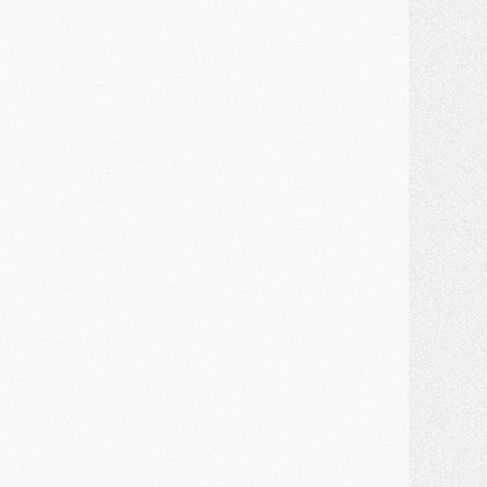
MARDI 28 JUILLET
ercato
- Des intermédiaires ont tenté de relancer Diomande au PSG
lub
- Au moins neuf jeunes conviés à l'entraînement des pros
ercato
- Une partie du communiqué du PSG sur Diomande expliquée
ercato
- Barcola futur plus gros transfert de l'été ?
ormation
- Retour sur la saison des U17 du PSG en 7 chiffres clés
lub
- Le PSG connaît ses premiers matches de septembre
ercato
- Un troisième prêt bouclé par le PSG
LUNDI 27 JUILLET
odcast
- Podcast CulturePSG à 22h : Mercato (Barcola, Diomande, etc)
ercato
- La prolongation de Dembélé au PSG dans la dernière ligne droite
lub
- Le PSG a fait sa reprise avec... 9 joueurs
és. sociaux
- Les Portugais du PSG réunis pendant leurs vacances
ercato
- Le PSG avance sur la piste Suzuki
ercato
- Après Digne, un autre défenseur en approche au PSG ?
lub
- Une petite quinzaine de joueurs attendus pour la reprise de l'entraînement du PSG
DIMANCHE 26 JUILLET