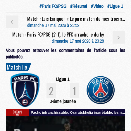
#Paris FC/PSG
#Résumé
#Video
#Ligue 1
Match : Luis Enrique : « Le pire match de mes trois années ici »
dimanche 17 mai 2026 à 23:52
Match : Paris FC/PSG (2-1), le PFC arrache le derby
dimanche 17 mai 2026 à 23:28
Vous pouvez retrouver les commentaires de l'article sous les
publicités.
Match lié
Ligue 1
2
1
34ème journée