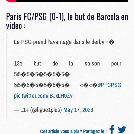
Paris FC/PSG (0-1), le but de Barcola en
video :
Le PSG prend l'avantage dans le derby =�
13e but de la saison pour
5i5�5�5�5�5�5�
5i5�5�5�5�5�5� <�<�
#PFCPSG
pic.twitter.com/IBJxLH9ZvI
— L1+ (@ligue1plus)
May 17, 2026
Cet article vous a plu ? Partagez le :