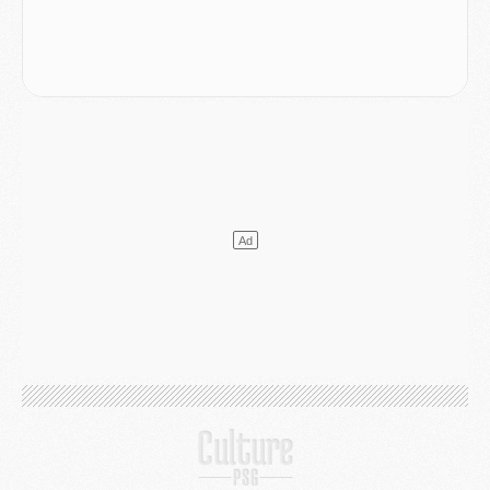
Mercato
- Le PSG et le Barça ont rendez-vous pour Ferran Torres
Mercato
- Guéla Doué dans les listes du PSG
Mercato
- Le transfert de Mika Godts au PSG en bonne voie
VENDREDI 31 JUILLET
Match
- Un diffuseur annoncé pour les deux premiers matchs amicaux du PSG
Mercato
- Le transfert d'Akliouche au PSG bouclé, le montant se précise
Club
- Un retour majeur dans le groupe du PSG
Club
- [MAJ] Ndjantou et deux jeunes du PSG annoncés dans un tournoi U21
Mercato
- L'étonnante piste Suzuki confirmée et onéreuse
JEUDI 30 JUILLET
Sélections
- Ancelotti fait le ménage au Brésil mais veut garder Marquinhos
Mercato
- Le statu quo du milieu du PSG se précise
Club
- Le PSG plutôt que la FIFA pour Al-Khelaïfi, poussé par l'UEFA ?
Mercato
- Le PSG presserait Ferran Torres de se décider, deux pistes de secours
Club
- Déguisements, shopping, double scouting, Luis Campos dévoile ses méthodes
Mercato
- Kroupi retiré du mercato
Mercato
- Enfin une avancée dans le transfert d'Akliouche
MERCREDI 29 JUILLET