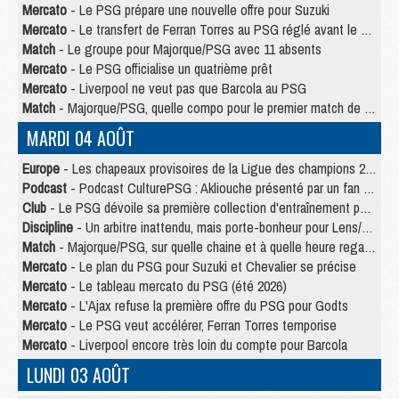
Mercato
- Le PSG prépare une nouvelle offre pour Suzuki
Mercato
- Le transfert de Ferran Torres au PSG réglé avant le 12 août ?
Match
- Le groupe pour Majorque/PSG avec 11 absents
Mercato
- Le PSG officialise un quatrième prêt
Mercato
- Liverpool ne veut pas que Barcola au PSG
Match
- Majorque/PSG, quelle compo pour le premier match de la saison 2026/27 ?
MARDI 04 AOÛT
Europe
- Les chapeaux provisoires de la Ligue des champions 2026/27
Podcast
- Podcast CulturePSG : Akliouche présenté par un fan de Monaco
Club
- Le PSG dévoile sa première collection d'entraînement pour 2026/2027
Discipline
- Un arbitre inattendu, mais porte-bonheur pour Lens/PSG
Match
- Majorque/PSG, sur quelle chaine et à quelle heure regarder le match ?
Mercato
- Le plan du PSG pour Suzuki et Chevalier se précise
Mercato
- Le tableau mercato du PSG (été 2026)
Mercato
- L'Ajax refuse la première offre du PSG pour Godts
Mercato
- Le PSG veut accélérer, Ferran Torres temporise
Mercato
- Liverpool encore très loin du compte pour Barcola
LUNDI 03 AOÛT