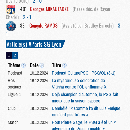
Désiré Doué)
2 - 0
40'
Georges
MIKAUTADZE
(Passe déc. de Rayan
Cherki)
2 - 1
88'
Gonçalo
RAMOS
(Assisté par Bradley Barcola)
3 -
1
Article(s) #Paris SG-Lyon
1
2
Thème
Date
Titre
Podcast
16.12.2024
Podcast CulturePSG : PSG/OL (3-1)
Rés.
16.12.2024
La mystérieuse célébration de
sociaux
Vitinha contre l'OL enflamme X
Ligue 1
16.12.2024
Déjà champion d'automne, le PSG fait
mieux que la saison passée
Club
16.12.2024
Dembélé : « Comme l'a dit Luis Enrique,
on n'est pas frères »
Match
16.12.2024
Pour Pierre Sage, le PSG a été un «
adversaire de grande qualité »