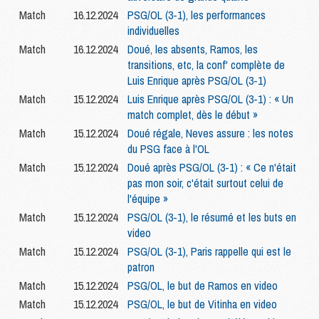
Match
16.12.2024
PSG/OL (3-1), les performances
individuelles
Match
16.12.2024
Doué, les absents, Ramos, les
transitions, etc, la conf' complète de
Luis Enrique après PSG/OL (3-1)
Match
15.12.2024
Luis Enrique après PSG/OL (3-1) : « Un
match complet, dès le début »
Match
15.12.2024
Doué régale, Neves assure : les notes
du PSG face à l'OL
Match
15.12.2024
Doué après PSG/OL (3-1) : « Ce n'était
pas mon soir, c'était surtout celui de
l'équipe »
Match
15.12.2024
PSG/OL (3-1), le résumé et les buts en
video
Match
15.12.2024
PSG/OL (3-1), Paris rappelle qui est le
patron
Match
15.12.2024
PSG/OL, le but de Ramos en video
Match
15.12.2024
PSG/OL, le but de Vitinha en video