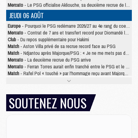
Mercato
- Le PSG officialise Akliouche, sa deuxième recrue de l’été
JEUDI 06 AOÛT
Europe
- Pourquoi le PSG redémarre 2026/27 au 4e rang du coefficient UEFA
Mercato
- Contrat de 7 ans et transfert record pour Diomandé loin du PSG
Club
- Du repos supplémentaire pour Hakimi
Match
- Aston Villa privé de sa recrue record face au PSG
Match
- Ndjantou après Majorque/PSG : « Je ne me mets pas de plafond »
Mercato
- La deuxième recrue du PSG arrive
Mercato
- Ferran Torres aurait enfin tranché entre le PSG et le Barça
Match
- Rafel Pol « touché » par l'hommage reçu avant Majorque/PSG
Match
- Majorque/PSG (3-0), les performances individuelles
Match
- Luis Enrique : « On attend le retour de nos internationaux »
MERCREDI 05 AOÛT
SOUTENEZ NOUS
Match
- Majorque/PSG (3-0), le résumé et les buts en video
Match
- Majorque/PSG (3-0), reprise compliquée pour Paris
Match
- Les compositions officielles de Majorque/PSG avec Kvara et de nombreux jeunes
Club
- Casquettes, maillots de bain, padel, le PSG lance sa collection été
Match
- Un des nouveaux maillots pour Majorque/PSG