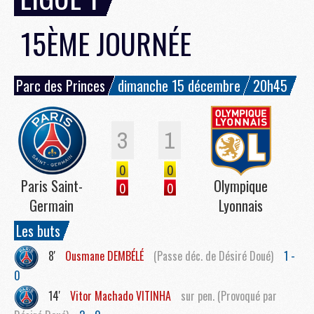
15ÈME JOURNÉE
Parc des Princes
dimanche 15 décembre
20h45
3
1
0
0
Paris Saint-
Olympique
0
0
Germain
Lyonnais
Les buts
8'
Ousmane
DEMBÉLÉ
(Passe déc. de Désiré Doué)
1 -
0
14'
Vitor Machado
VITINHA
sur pen. (Provoqué par