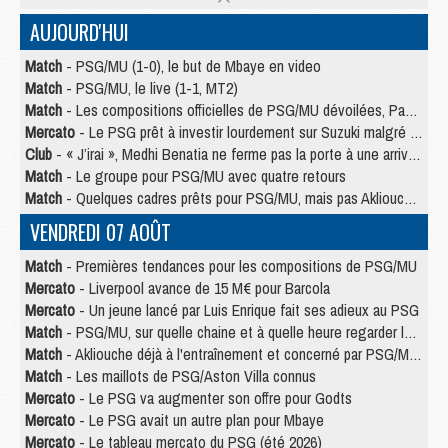
AUJOURD'HUI
Match
- PSG/MU (1-0), le but de Mbaye en video
Match
- PSG/MU, le live (1-1, MT2)
Match
- Les compositions officielles de PSG/MU dévoilées, Pacho titulaire
Mercato
- Le PSG prêt à investir lourdement sur Suzuki malgré Safonov et Chevalier
Club
- « J’irai », Medhi Benatia ne ferme pas la porte à une arrivée au PSG
Match
- Le groupe pour PSG/MU avec quatre retours
Match
- Quelques cadres prêts pour PSG/MU, mais pas Akliouche ?
VENDREDI 07 AOÛT
Match
- Premières tendances pour les compositions de PSG/MU
Mercato
- Liverpool avance de 15 M€ pour Barcola
Mercato
- Un jeune lancé par Luis Enrique fait ses adieux au PSG
Match
- PSG/MU, sur quelle chaine et à quelle heure regarder le match ?
Match
- Akliouche déjà à l'entraînement et concerné par PSG/MU ?
Match
- Les maillots de PSG/Aston Villa connus
Mercato
- Le PSG va augmenter son offre pour Godts
Mercato
- Le PSG avait un autre plan pour Mbaye
Mercato
- Le tableau mercato du PSG (été 2026)