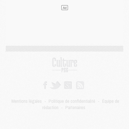
Mercato
- L'Ajax attend bien plus de 45M pour Mika Godts
Club
- Quatre retours importants dans le groupe du PSG, et un plus discret
Mercato
- Ayari file en Ligue 2
Club
- Le PSG s'associe avec un géant de la tech
Mercato
- Vu d'Italie, le transfert de Suzuki au PSG est bien engagé
Mercato
- Ferran Torres ne serait pas à vendre, mais...
Europe
- Gros coup dur pour Aston Villa avant de croiser le PSG
DIMANCHE 02 AOÛT
Mercato
- Le transfert de Kolo Muani à la Juventus est officiel
Mercato
- [MAJ] Le PSG a fait une grosse offre à Parme pour Suzuki
Mercato
- Le PSG a envoyé une première offre pour Mika Godts
Club
- Après Pacho, d'autres retours en vue
Mercato
- Changement de dernière minute pour Kolo Muani
SAMEDI 01 AOÛT
Mentions légales
-
Politique de confidentialité
-
Équipe de
Mercato
- L'agent de Mika Godts confirme un accord avec le PSG
rédaction
-
Partenaires
Club
- Quels numéros de maillot pour Akliouche et Digne au PSG ?
Match
- Un hommage prévu lors de Brest/PSG
Mercato
- Le PSG et le Barça ont rendez-vous pour Ferran Torres