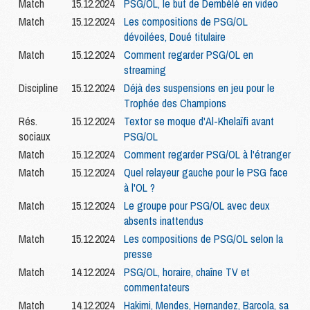
Match
15.12.2024
PSG/OL, le but de Dembélé en video
Match
15.12.2024
Les compositions de PSG/OL
dévoilées, Doué titulaire
Match
15.12.2024
Comment regarder PSG/OL en
streaming
Discipline
15.12.2024
Déjà des suspensions en jeu pour le
Trophée des Champions
Rés.
15.12.2024
Textor se moque d'Al-Khelaïfi avant
sociaux
PSG/OL
Match
15.12.2024
Comment regarder PSG/OL à l'étranger
Match
15.12.2024
Quel relayeur gauche pour le PSG face
à l'OL ?
Match
15.12.2024
Le groupe pour PSG/OL avec deux
absents inattendus
Match
15.12.2024
Les compositions de PSG/OL selon la
presse
Match
14.12.2024
PSG/OL, horaire, chaîne TV et
commentateurs
Match
14.12.2024
Hakimi, Mendes, Hernandez, Barcola, sa