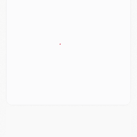
Mercato
- Le PSG prépare une nouvelle offre pour Suzuki
Mercato
- Le transfert de Ferran Torres au PSG réglé avant le 12 août ?
Match
- Le groupe pour Majorque/PSG avec 11 absents
Mercato
- Le PSG officialise un quatrième prêt
Mercato
- Liverpool ne veut pas que Barcola au PSG
Match
- Majorque/PSG, quelle compo pour le premier match de la saison 2026/27 ?
MARDI 04 AOÛT
Europe
- Les chapeaux provisoires de la Ligue des champions 2026/27
Podcast
- Podcast CulturePSG : Akliouche présenté par un fan de Monaco
Club
- Le PSG dévoile sa première collection d'entraînement pour 2026/2027
Discipline
- Un arbitre inattendu, mais porte-bonheur pour Lens/PSG
Match
- Majorque/PSG, sur quelle chaine et à quelle heure regarder le match ?
Mercato
- Le plan du PSG pour Suzuki et Chevalier se précise
Mercato
- L'Ajax refuse la première offre du PSG pour Godts
Mercato
- Le PSG veut accélérer, Ferran Torres temporise
Mercato
- Liverpool encore très loin du compte pour Barcola
LUNDI 03 AOÛT
Match
- Podcast CulturePSG : Mercato (Godts, Suzuki, Akliouche, Barcola, etc)