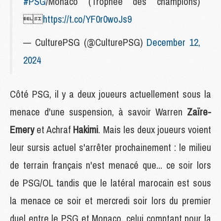
#PSG
/Monaco (Trophée des champions)

https://t.co/YF0r0woJs9
— CulturePSG (@CulturePSG)
December 12,
2024
Côté PSG, il y a deux joueurs actuellement sous la
menace d'une suspension, à savoir Warren
Zaïre-
Emery
et Achraf
Hakimi
. Mais les deux joueurs voient
leur sursis actuel s'arrêter prochainement : le milieu
de terrain français n'est menacé que... ce soir lors
de PSG/OL tandis que le latéral marocain est sous
la menace ce soir et mercredi soir lors du premier
duel entre le PSG et Monaco, celui comptant pour la