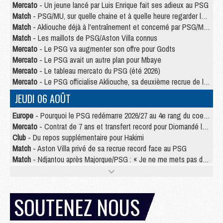
Mercato
- Un jeune lancé par Luis Enrique fait ses adieux au PSG
Match
- PSG/MU, sur quelle chaine et à quelle heure regarder le match ?
Match
- Akliouche déjà à l'entraînement et concerné par PSG/MU ?
Match
- Les maillots de PSG/Aston Villa connus
Mercato
- Le PSG va augmenter son offre pour Godts
Mercato
- Le PSG avait un autre plan pour Mbaye
Mercato
- Le tableau mercato du PSG (été 2026)
Mercato
- Le PSG officialise Akliouche, sa deuxième recrue de l’été
JEUDI 06 AOÛT
Europe
- Pourquoi le PSG redémarre 2026/27 au 4e rang du coefficient UEFA
Mercato
- Contrat de 7 ans et transfert record pour Diomandé loin du PSG
Club
- Du repos supplémentaire pour Hakimi
Match
- Aston Villa privé de sa recrue record face au PSG
Match
- Ndjantou après Majorque/PSG : « Je ne me mets pas de plafond »
Mercato
- La deuxième recrue du PSG arrive
Mercato
- Ferran Torres aurait enfin tranché entre le PSG et le Barça
Match
- Rafel Pol « touché » par l'hommage reçu avant Majorque/PSG
SOUTENEZ NOUS
Match
- Majorque/PSG (3-0), les performances individuelles
Match
- Luis Enrique : « On attend le retour de nos internationaux »