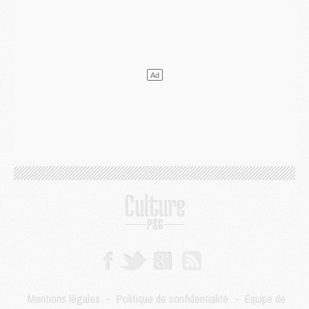
Mercato
- Le plan du PSG pour Suzuki et Chevalier se précise
Mercato
- L'Ajax refuse la première offre du PSG pour Godts
Mercato
- Le PSG veut accélérer, Ferran Torres temporise
Mercato
- Liverpool encore très loin du compte pour Barcola
LUNDI 03 AOÛT
Match
- Podcast CulturePSG : Mercato (Godts, Suzuki, Akliouche, Barcola, etc)
Mercato
- L'Ajax attend bien plus de 45M pour Mika Godts
Club
- Quatre retours importants dans le groupe du PSG, et un plus discret
Mercato
- Ayari file en Ligue 2
Club
- Le PSG s'associe avec un géant de la tech
Mercato
- Vu d'Italie, le transfert de Suzuki au PSG est bien engagé
Mercato
- Ferran Torres ne serait pas à vendre, mais...
Europe
- Gros coup dur pour Aston Villa avant de croiser le PSG
DIMANCHE 02 AOÛT
Mercato
- Le transfert de Kolo Muani à la Juventus est officiel
Mercato
- [MAJ] Le PSG a fait une grosse offre à Parme pour Suzuki
Mercato
- Le PSG a envoyé une première offre pour Mika Godts
Club
- Après Pacho, d'autres retours en vue
Mentions légales
-
Politique de confidentialité
-
Équipe de
Mercato
- Changement de dernière minute pour Kolo Muani