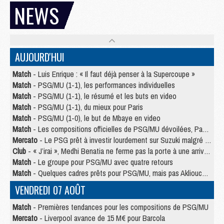
NEWS
AUJOURD'HUI
Match
- Luis Enrique : « Il faut déjà penser à la Supercoupe »
Match
- PSG/MU (1-1), les performances individuelles
Match
- PSG/MU (1-1), le résumé et les buts en video
Match
- PSG/MU (1-1), du mieux pour Paris
Match
- PSG/MU (1-0), le but de Mbaye en video
Match
- Les compositions officielles de PSG/MU dévoilées, Pacho titulaire
Mercato
- Le PSG prêt à investir lourdement sur Suzuki malgré Safonov et Chevalier
Club
- « J’irai », Medhi Benatia ne ferme pas la porte à une arrivée au PSG
Match
- Le groupe pour PSG/MU avec quatre retours
Match
- Quelques cadres prêts pour PSG/MU, mais pas Akliouche ?
VENDREDI 07 AOÛT
Match
- Premières tendances pour les compositions de PSG/MU
Mercato
- Liverpool avance de 15 M€ pour Barcola