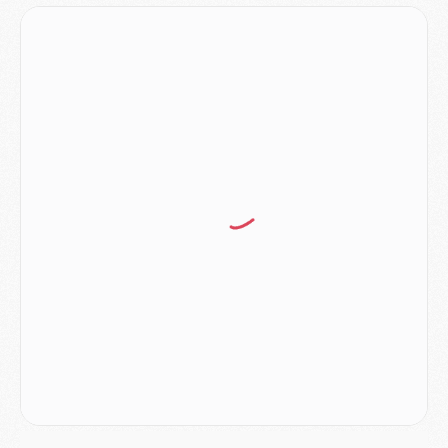
MERCREDI 05 AOÛT
Match
- Majorque/PSG (3-0), le résumé et les buts en video
Match
- Majorque/PSG (3-0), reprise compliquée pour Paris
Match
- Les compositions officielles de Majorque/PSG avec Kvara et de nombreux jeunes
Club
- Casquettes, maillots de bain, padel, le PSG lance sa collection été
Match
- Un des nouveaux maillots pour Majorque/PSG
Mercato
- Le PSG prépare une nouvelle offre pour Suzuki
Mercato
- Le transfert de Ferran Torres au PSG réglé avant le 12 août ?
Match
- Le groupe pour Majorque/PSG avec 11 absents
Mercato
- Le PSG officialise un quatrième prêt
Mercato
- Liverpool ne veut pas que Barcola au PSG
Match
- Majorque/PSG, quelle compo pour le premier match de la saison 2026/27 ?
MARDI 04 AOÛT
Europe
- Les chapeaux provisoires de la Ligue des champions 2026/27
Podcast
- Podcast CulturePSG : Akliouche présenté par un fan de Monaco
Club
- Le PSG dévoile sa première collection d'entraînement pour 2026/2027
Discipline
- Un arbitre inattendu, mais porte-bonheur pour Lens/PSG
Match
- Majorque/PSG, sur quelle chaine et à quelle heure regarder le match ?