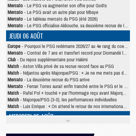
Mercato
- Le PSG va augmenter son offre pour Godts
Mercato
- Le PSG avait un autre plan pour Mbaye
Mercato
- Le tableau mercato du PSG (été 2026)
Mercato
- Le PSG officialise Akliouche, sa deuxième recrue de l’été
JEUDI 06 AOÛT
Europe
- Pourquoi le PSG redémarre 2026/27 au 4e rang du coefficient UEFA
Mercato
- Contrat de 7 ans et transfert record pour Diomandé loin du PSG
Club
- Du repos supplémentaire pour Hakimi
Match
- Aston Villa privé de sa recrue record face au PSG
Match
- Ndjantou après Majorque/PSG : « Je ne me mets pas de plafond »
Mercato
- La deuxième recrue du PSG arrive
Mercato
- Ferran Torres aurait enfin tranché entre le PSG et le Barça
Match
- Rafel Pol « touché » par l'hommage reçu avant Majorque/PSG
Match
- Majorque/PSG (3-0), les performances individuelles
Match
- Luis Enrique : « On attend le retour de nos internationaux »
MERCREDI 05 AOÛT
Match
- Majorque/PSG (3-0), le résumé et les buts en video
Match
- Majorque/PSG (3-0), reprise compliquée pour Paris