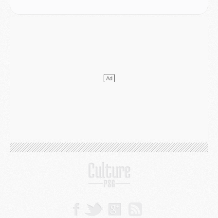
LUNDI 03 AOÛT
Match
- Podcast CulturePSG : Mercato (Godts, Suzuki, Akliouche, Barcola, etc)
Mercato
- L'Ajax attend bien plus de 45M pour Mika Godts
Club
- Quatre retours importants dans le groupe du PSG, et un plus discret
Mercato
- Ayari file en Ligue 2
Club
- Le PSG s'associe avec un géant de la tech
Mercato
- Vu d'Italie, le transfert de Suzuki au PSG est bien engagé
Mercato
- Ferran Torres ne serait pas à vendre, mais...
Europe
- Gros coup dur pour Aston Villa avant de croiser le PSG
DIMANCHE 02 AOÛT
Mercato
- Le transfert de Kolo Muani à la Juventus est officiel
Mercato
- [MAJ] Le PSG a fait une grosse offre à Parme pour Suzuki
Mercato
- Le PSG a envoyé une première offre pour Mika Godts
Club
- Après Pacho, d'autres retours en vue
Mercato
- Changement de dernière minute pour Kolo Muani
SAMEDI 01 AOÛT
Mercato
- L'agent de Mika Godts confirme un accord avec le PSG