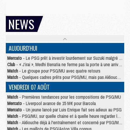
NEWS
AUJOURD'HUI
Mercato
- Le PSG prêt à investir lourdement sur Suzuki malgré Safonov et Chevalier
Club
- « J’irai », Medhi Benatia ne ferme pas la porte à une arrivée au PSG
Match
- Le groupe pour PSG/MU avec quatre retours
Match
- Quelques cadres prêts pour PSG/MU, mais pas Akliouche ?
VENDREDI 07 AOÛT
Match
- Premières tendances pour les compositions de PSG/MU
Mercato
- Liverpool avance de 15 M€ pour Barcola
Mercato
- Un jeune lancé par Luis Enrique fait ses adieux au PSG
Match
- PSG/MU, sur quelle chaine et à quelle heure regarder le match ?
Match
- Akliouche déjà à l'entraînement et concerné par PSG/MU ?
Match
- Les maillots de PSG/Aston Villa connus