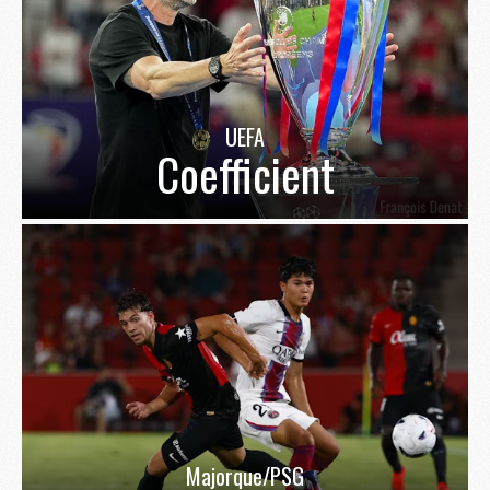
UEFA
Coefficient
Majorque/PSG