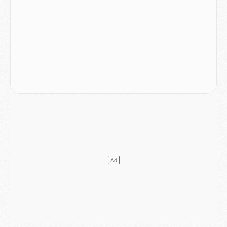
Mercato
- Vu d'Italie, le transfert de Suzuki au PSG est bien engagé
Mercato
- Ferran Torres ne serait pas à vendre, mais...
Europe
- Gros coup dur pour Aston Villa avant de croiser le PSG
DIMANCHE 02 AOÛT
Mercato
- Le transfert de Kolo Muani à la Juventus est officiel
Mercato
- [MAJ] Le PSG a fait une grosse offre à Parme pour Suzuki
Mercato
- Le PSG a envoyé une première offre pour Mika Godts
Club
- Après Pacho, d'autres retours en vue
Mercato
- Changement de dernière minute pour Kolo Muani
SAMEDI 01 AOÛT
Mercato
- L'agent de Mika Godts confirme un accord avec le PSG
Club
- Quels numéros de maillot pour Akliouche et Digne au PSG ?
Match
- Un hommage prévu lors de Brest/PSG
Mercato
- Le PSG et le Barça ont rendez-vous pour Ferran Torres
Mercato
- Guéla Doué dans les listes du PSG
Mercato
- Le transfert de Mika Godts au PSG en bonne voie
VENDREDI 31 JUILLET