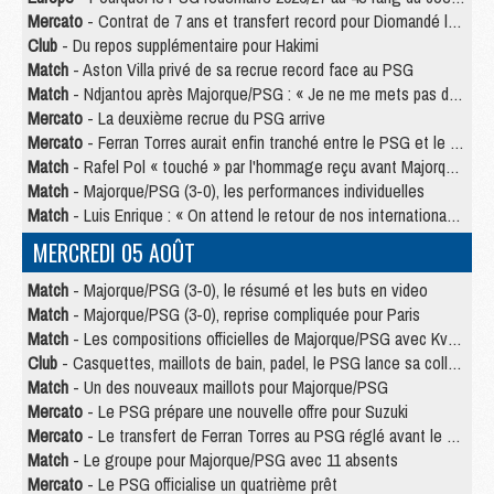
Mercato
- Contrat de 7 ans et transfert record pour Diomandé loin du PSG
Club
- Du repos supplémentaire pour Hakimi
Match
- Aston Villa privé de sa recrue record face au PSG
Match
- Ndjantou après Majorque/PSG : « Je ne me mets pas de plafond »
Mercato
- La deuxième recrue du PSG arrive
Mercato
- Ferran Torres aurait enfin tranché entre le PSG et le Barça
Match
- Rafel Pol « touché » par l'hommage reçu avant Majorque/PSG
Match
- Majorque/PSG (3-0), les performances individuelles
Match
- Luis Enrique : « On attend le retour de nos internationaux »
MERCREDI 05 AOÛT
Match
- Majorque/PSG (3-0), le résumé et les buts en video
Match
- Majorque/PSG (3-0), reprise compliquée pour Paris
Match
- Les compositions officielles de Majorque/PSG avec Kvara et de nombreux jeunes
Club
- Casquettes, maillots de bain, padel, le PSG lance sa collection été
Match
- Un des nouveaux maillots pour Majorque/PSG
Mercato
- Le PSG prépare une nouvelle offre pour Suzuki
Mercato
- Le transfert de Ferran Torres au PSG réglé avant le 12 août ?
Match
- Le groupe pour Majorque/PSG avec 11 absents
Mercato
- Le PSG officialise un quatrième prêt