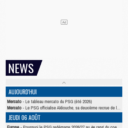
NEWS
AUJOURD'HUI
Mercato
- Le tableau mercato du PSG (été 2026)
Mercato
- Le PSG officialise Akliouche, sa deuxième recrue de l’été
JEUDI 06 AOÛT
Europe
- Pourquoi le PSG redémarre 2026/27 au 4e rang du coefficient UEFA