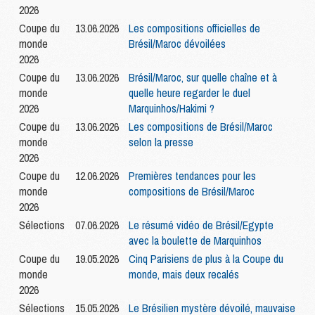
2026
Coupe du
13.06.2026
Les compositions officielles de
monde
Brésil/Maroc dévoilées
2026
Coupe du
13.06.2026
Brésil/Maroc, sur quelle chaîne et à
monde
quelle heure regarder le duel
2026
Marquinhos/Hakimi ?
Coupe du
13.06.2026
Les compositions de Brésil/Maroc
monde
selon la presse
2026
Coupe du
12.06.2026
Premières tendances pour les
monde
compositions de Brésil/Maroc
2026
Sélections
07.06.2026
Le résumé vidéo de Brésil/Egypte
avec la boulette de Marquinhos
Coupe du
19.05.2026
Cinq Parisiens de plus à la Coupe du
monde
monde, mais deux recalés
2026
Sélections
15.05.2026
Le Brésilien mystère dévoilé, mauvaise