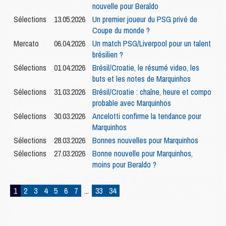
nouvelle pour Beraldo
Sélections
13.05.2026
Un premier joueur du PSG privé de
Coupe du monde ?
Mercato
06.04.2026
Un match PSG/Liverpool pour un talent
brésilien ?
Sélections
01.04.2026
Brésil/Croatie, le résumé video, les
buts et les notes de Marquinhos
Sélections
31.03.2026
Brésil/Croatie : chaîne, heure et compo
probable avec Marquinhos
Sélections
30.03.2026
Ancelotti confirme la tendance pour
Marquinhos
Sélections
28.03.2026
Bonnes nouvelles pour Marquinhos
Sélections
27.03.2026
Bonne nouvelle pour Marquinhos,
moins pour Beraldo ?
1
2
3
4
5
6
7
...
33
34