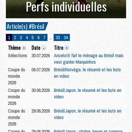
Perfs individuelles
Article(s) #Brésil
1
2
3
4
5
6
7
...
33
34
Thème
Date
Titre
Sélections
30.07.2026
Ancelotti fait le ménage au Brésil mais
veut garder Marquinhos
Coupe du
06.07.2026
Brésil/Norvège, le résumé et les buts
monde
en video
2026
Coupe du
30.06.2026
Brésil/Japon, le résumé et les buts en
monde
video
2026
Coupe du
29.06.2026
Brésil/Japon, le résumé et les buts en
monde
video
2026
Coupe du
29.06.2026
Brésil/Japon : chaîne, heure et compos