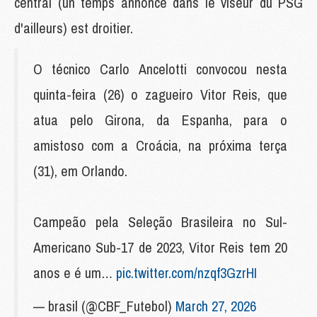
central (un temps annoncé dans le viseur du PSG
d'ailleurs) est droitier.
O técnico Carlo Ancelotti convocou nesta
quinta-feira (26) o zagueiro Vitor Reis, que
atua pelo Girona, da Espanha, para o
amistoso com a Croácia, na próxima terça
(31), em Orlando.
Campeão pela Seleção Brasileira no Sul-
Americano Sub-17 de 2023, Vitor Reis tem 20
anos e é um…
pic.twitter.com/nzqf3GzrHI
— brasil (@CBF_Futebol)
March 27, 2026