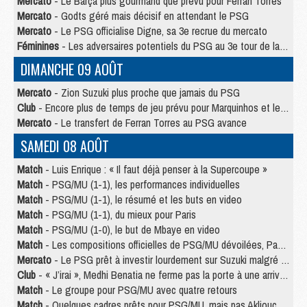
Mercato
- Le Barça plus gourmand que prévu pour Ferran Torres
Mercato
- Godts géré mais décisif en attendant le PSG
Mercato
- Le PSG officialise Digne, sa 3e recrue du mercato
Féminines
- Les adversaires potentiels du PSG au 3e tour de la Ligue des Champions féminine
DIMANCHE 09 AOÛT
Mercato
- Zion Suzuki plus proche que jamais du PSG
Club
- Encore plus de temps de jeu prévu pour Marquinhos et les Portugais en Supercoupe
Mercato
- Le transfert de Ferran Torres au PSG avance
SAMEDI 08 AOÛT
Match
- Luis Enrique : « Il faut déjà penser à la Supercoupe »
Match
- PSG/MU (1-1), les performances individuelles
Match
- PSG/MU (1-1), le résumé et les buts en video
Match
- PSG/MU (1-1), du mieux pour Paris
Match
- PSG/MU (1-0), le but de Mbaye en video
Match
- Les compositions officielles de PSG/MU dévoilées, Pacho titulaire
Mercato
- Le PSG prêt à investir lourdement sur Suzuki malgré Safonov et Chevalier
Club
- « J’irai », Medhi Benatia ne ferme pas la porte à une arrivée au PSG
Match
- Le groupe pour PSG/MU avec quatre retours
Match
- Quelques cadres prêts pour PSG/MU, mais pas Akliouche ?