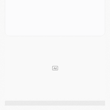
Match
- Rafel Pol « touché » par l'hommage reçu avant Majorque/PSG
Match
- Majorque/PSG (3-0), les performances individuelles
Match
- Luis Enrique : « On attend le retour de nos internationaux »
MERCREDI 05 AOÛT
Match
- Majorque/PSG (3-0), le résumé et les buts en video
Match
- Majorque/PSG (3-0), reprise compliquée pour Paris
Match
- Les compositions officielles de Majorque/PSG avec Kvara et de nombreux jeunes
Club
- Casquettes, maillots de bain, padel, le PSG lance sa collection été
Match
- Un des nouveaux maillots pour Majorque/PSG
Mercato
- Le PSG prépare une nouvelle offre pour Suzuki
Mercato
- Le transfert de Ferran Torres au PSG réglé avant le 12 août ?
Match
- Le groupe pour Majorque/PSG avec 11 absents
Mercato
- Le PSG officialise un quatrième prêt
Mercato
- Liverpool ne veut pas que Barcola au PSG
Match
- Majorque/PSG, quelle compo pour le premier match de la saison 2026/27 ?
MARDI 04 AOÛT
Europe
- Les chapeaux provisoires de la Ligue des champions 2026/27
Podcast
- Podcast CulturePSG : Akliouche présenté par un fan de Monaco