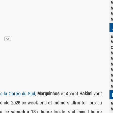
M
M
M
M
E
M
C
M
M
M
M
M
M
M
c la Corée du Sud
,
Marquinhos
et Achraf
Hakimi
vont
 monde 2026 ce week-end et même s'affronter lors du
M
M
a ce samedi à 18h, heure locale, soit minuit heure