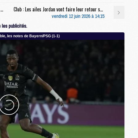
Match : 4 maillots de PSG/Arsenal vendus plus de 100 000 euros
Club : Les ailes Jordan vont faire leur retour sur le maillot du PSG
vendredi 12 juin 2026 à 14:15
M
les publicités.
M
M
M
M
M
M
M
C
M
M
F
C
M