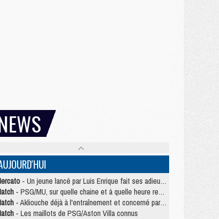
NEWS
AUJOURD'HUI
ercato
- Un jeune lancé par Luis Enrique fait ses adieux au PSG
atch
- PSG/MU, sur quelle chaine et à quelle heure regarder le match ?
atch
- Akliouche déjà à l'entraînement et concerné par PSG/MU ?
atch
- Les maillots de PSG/Aston Villa connus