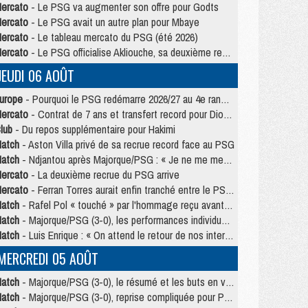
ercato
- Le PSG va augmenter son offre pour Godts
ercato
- Le PSG avait un autre plan pour Mbaye
ercato
- Le tableau mercato du PSG (été 2026)
ercato
- Le PSG officialise Akliouche, sa deuxième recrue de l’été
JEUDI 06 AOÛT
urope
- Pourquoi le PSG redémarre 2026/27 au 4e rang du coefficient UEFA
ercato
- Contrat de 7 ans et transfert record pour Diomandé loin du PSG
lub
- Du repos supplémentaire pour Hakimi
atch
- Aston Villa privé de sa recrue record face au PSG
atch
- Ndjantou après Majorque/PSG : « Je ne me mets pas de plafond »
ercato
- La deuxième recrue du PSG arrive
ercato
- Ferran Torres aurait enfin tranché entre le PSG et le Barça
atch
- Rafel Pol « touché » par l'hommage reçu avant Majorque/PSG
atch
- Majorque/PSG (3-0), les performances individuelles
atch
- Luis Enrique : « On attend le retour de nos internationaux »
MERCREDI 05 AOÛT
atch
- Majorque/PSG (3-0), le résumé et les buts en video
atch
- Majorque/PSG (3-0), reprise compliquée pour Paris