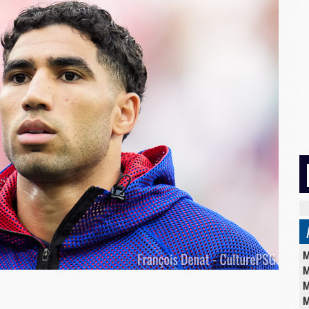
M
M
M
M