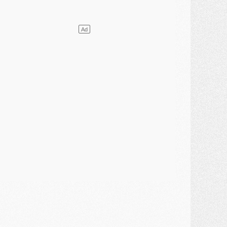
atch
- Un hommage prévu lors de Brest/PSG
ercato
- Le PSG et le Barça ont rendez-vous pour Ferran Torres
ercato
- Guéla Doué dans les listes du PSG
ercato
- Le transfert de Mika Godts au PSG en bonne voie
VENDREDI 31 JUILLET
atch
- Un diffuseur annoncé pour les deux premiers matchs amicaux du PSG
ercato
- Le transfert d'Akliouche au PSG bouclé, le montant se précise
lub
- Un retour majeur dans le groupe du PSG
lub
- [MAJ] Ndjantou et deux jeunes du PSG annoncés dans un tournoi U21
ercato
- L'étonnante piste Suzuki confirmée et onéreuse
JEUDI 30 JUILLET
élections
- Ancelotti fait le ménage au Brésil mais veut garder Marquinhos
ercato
- Le statu quo du milieu du PSG se précise
lub
- Le PSG plutôt que la FIFA pour Al-Khelaïfi, poussé par l'UEFA ?
ercato
- Le PSG presserait Ferran Torres de se décider, deux pistes de secours
lub
- Déguisements, shopping, double scouting, Luis Campos dévoile ses méthodes
ercato
- Kroupi retiré du mercato
ercato
- Enfin une avancée dans le transfert d'Akliouche