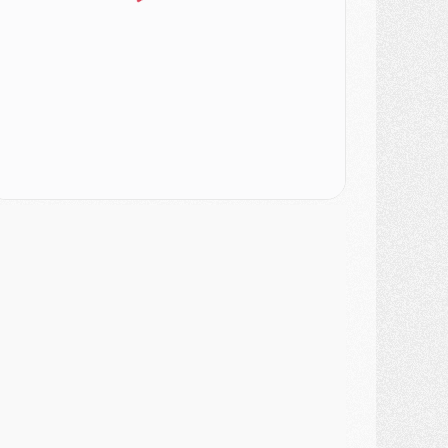
LUNDI 03 AOÛT
atch
- Podcast CulturePSG : Mercato (Godts, Suzuki, Akliouche, Barcola, etc)
ercato
- L'Ajax attend bien plus de 45M pour Mika Godts
lub
- Quatre retours importants dans le groupe du PSG, et un plus discret
ercato
- Ayari file en Ligue 2
lub
- Le PSG s'associe avec un géant de la tech
ercato
- Vu d'Italie, le transfert de Suzuki au PSG est bien engagé
ercato
- Ferran Torres ne serait pas à vendre, mais...
urope
- Gros coup dur pour Aston Villa avant de croiser le PSG
DIMANCHE 02 AOÛT
ercato
- Le transfert de Kolo Muani à la Juventus est officiel
ercato
- [MAJ] Le PSG a fait une grosse offre à Parme pour Suzuki
ercato
- Le PSG a envoyé une première offre pour Mika Godts
lub
- Après Pacho, d'autres retours en vue
ercato
- Changement de dernière minute pour Kolo Muani
SAMEDI 01 AOÛT
ercato
- L'agent de Mika Godts confirme un accord avec le PSG
lub
- Quels numéros de maillot pour Akliouche et Digne au PSG ?