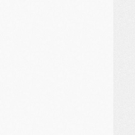
MERCREDI 29 JUILLET
ercato
- Ferran Torres priorité du PSG, mais ouvert à tout
ercato
- Première offre de Liverpool en approche pour Barcola
ercato
- Le montant du transfert de Kolo Muani se précise, la formule aussi
ercato
- Kolo Muani attendu en Italie, son transfert débloqué
ercato
- Monaco a encore repoussé une offre du PSG pour Akliouche
ercato
- Liverpool presque d'accord avec Barcola, le PSG pas du tout
ercato
- Moment décisif pour le transfert de Kolo Muani
MARDI 28 JUILLET
ercato
- Des intermédiaires ont tenté de relancer Diomande au PSG
lub
- Au moins neuf jeunes conviés à l'entraînement des pros
ercato
- Une partie du communiqué du PSG sur Diomande expliquée
ercato
- Barcola futur plus gros transfert de l'été ?
ormation
- Retour sur la saison des U17 du PSG en 7 chiffres clés
lub
- Le PSG connaît ses premiers matches de septembre
ercato
- Un troisième prêt bouclé par le PSG
LUNDI 27 JUILLET