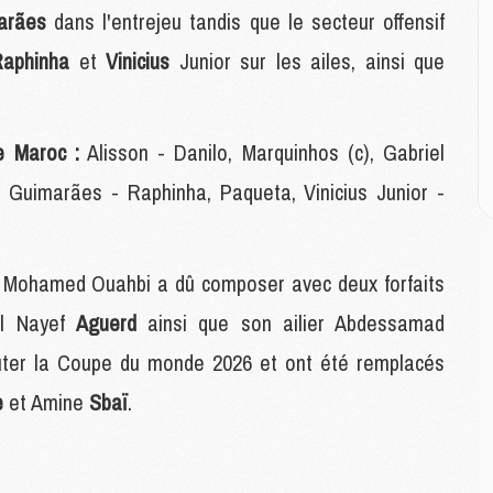
arães
dans l'entrejeu tandis que le secteur offensif
M
Raphinha
et
Vinicius
Junior sur les ailes, ainsi que
M
C
M
C
e Maroc :
Alisson - Danilo, Marquinhos (c), Gabriel
M
Guimarães - Raphinha, Paqueta, Vinicius Junior -
M
E
r Mohamed Ouahbi a dû composer avec deux forfaits
M
M
al Nayef
Aguerd
ainsi que son ailier Abdessamad
M
puter la Coupe du monde 2026 et ont été remplacés
C
M
e
et Amine
Sbaï
.
M
C