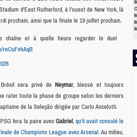
M
Stadium d'East Rutherford, à l'ouest de New York, là
C
M
prochain, ainsi que la finale le 19 juillet prochain.
M
M
M
chaîne et à quelle heure regarder le duel
M
.co/reOuFnhAqB
M
M
2026
E
P
 Brésil sera privé de
Neymar
, blessé et toujours
C
ême rater toute la phase de groupe selon les derniers
D
M
 capitaine de la Seleção dirigée par Carlo Ancelotti.
M
M
 PSG fera la paire avec
Gabriel
,
qu'il avait consolé le
M
M
n finale de Champions League avec Arsenal
. Au milieu,