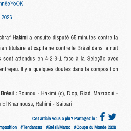
Kshn6eYoOK
M
M
, 2026
M
M
Achraf
Hakimi
a ensuite disputé 65 minutes contre la
M
en titulaire et capitaine contre le Brésil dans la nuit
M
s sont attendus en 4-2-3-1 face à la Seleção avec
C
C
'entrejeu. Il y a quelques doutes dans la composition
M
S
Brésil :
Bounou - Hakimi (c), Diop, Riad, Mazraoui -
M
u El Khannouss, Rahimi - Saibari
C
M
C
Cet article vous a plu ? Partagez le :
M
position
#Tendances
#Brésil/Maroc
#Coupe du Monde 2026
M