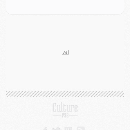
Mercato
- Changement de dernière minute pour Kolo Muani
SAMEDI 01 AOÛT
Mercato
- L'agent de Mika Godts confirme un accord avec le PSG
Club
- Quels numéros de maillot pour Akliouche et Digne au PSG ?
Match
- Un hommage prévu lors de Brest/PSG
Mercato
- Le PSG et le Barça ont rendez-vous pour Ferran Torres
Mercato
- Guéla Doué dans les listes du PSG
Mercato
- Le transfert de Mika Godts au PSG en bonne voie
VENDREDI 31 JUILLET
Match
- Un diffuseur annoncé pour les deux premiers matchs amicaux du PSG
Mercato
- Le transfert d'Akliouche au PSG bouclé, le montant se précise
Club
- Un retour majeur dans le groupe du PSG
Club
- [MAJ] Ndjantou et deux jeunes du PSG annoncés dans un tournoi U21
Mercato
- L'étonnante piste Suzuki confirmée et onéreuse
JEUDI 30 JUILLET
Sélections
- Ancelotti fait le ménage au Brésil mais veut garder Marquinhos
Mercato
- Le statu quo du milieu du PSG se précise