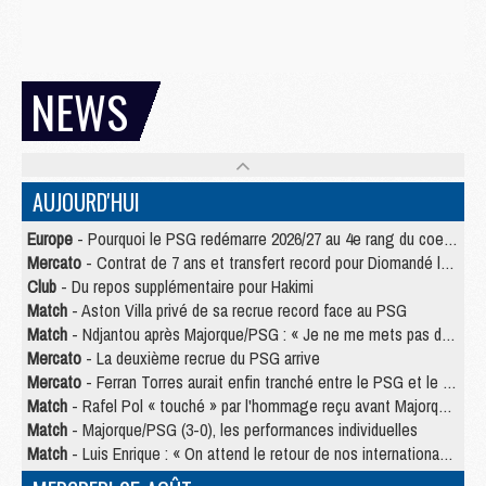
NEWS
AUJOURD'HUI
Europe
- Pourquoi le PSG redémarre 2026/27 au 4e rang du coefficient UEFA
Mercato
- Contrat de 7 ans et transfert record pour Diomandé loin du PSG
Club
- Du repos supplémentaire pour Hakimi
Match
- Aston Villa privé de sa recrue record face au PSG
Match
- Ndjantou après Majorque/PSG : « Je ne me mets pas de plafond »
Mercato
- La deuxième recrue du PSG arrive
Mercato
- Ferran Torres aurait enfin tranché entre le PSG et le Barça
Match
- Rafel Pol « touché » par l'hommage reçu avant Majorque/PSG
Match
- Majorque/PSG (3-0), les performances individuelles
Match
- Luis Enrique : « On attend le retour de nos internationaux »