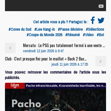
Cet article vous a plu ? Partagez le :
#Coree du Sud
#Lee Kang-in
#Passe décisive
#Sélections
#Coupe du Monde 2026
#Résumé
#Video
#But
Mercato : Le PSG pas totalement fermé à une vente de Barcola ?
vendredi 12 juin 2026 à 9:47
Club : C'est presque fini pour le maillot « Back 2 Back » du PSG
jeudi 11 juin 2026 à 17:35
Vous pouvez retrouver les commentaires de l'article sous les
publicités.