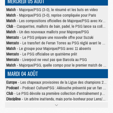
MERCREDI 05 AOÛT
Match
- Majorque/PSG (3-0), le résumé et les buts en video
Match
- Majorque/PSG (3-0), reprise compliquée pour Paris
Match
- Les compositions officielles de Majorque/PSG avec Kvara et de nombreux jeunes
Club
- Casquettes, maillots de bain, padel, le PSG lance sa collection été
Match
- Un des nouveaux maillots pour Majorque/PSG
Mercato
- Le PSG prépare une nouvelle offre pour Suzuki
Mercato
- Le transfert de Ferran Torres au PSG réglé avant le 12 août ?
Match
- Le groupe pour Majorque/PSG avec 11 absents
Mercato
- Le PSG officialise un quatrième prêt
Mercato
- Liverpool ne veut pas que Barcola au PSG
Match
- Majorque/PSG, quelle compo pour le premier match de la saison 2026/27 ?
MARDI 04 AOÛT
Europe
- Les chapeaux provisoires de la Ligue des champions 2026/27
Podcast
- Podcast CulturePSG : Akliouche présenté par un fan de Monaco
Club
- Le PSG dévoile sa première collection d'entraînement pour 2026/2027
Discipline
- Un arbitre inattendu, mais porte-bonheur pour Lens/PSG
Match
- Majorque/PSG, sur quelle chaine et à quelle heure regarder le match ?
Mercato
- Le plan du PSG pour Suzuki et Chevalier se précise