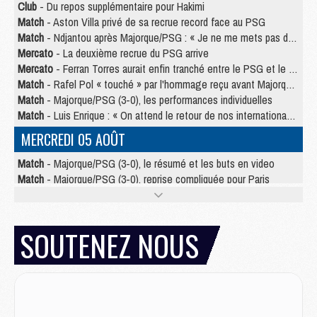
Club
- Du repos supplémentaire pour Hakimi
Match
- Aston Villa privé de sa recrue record face au PSG
Match
- Ndjantou après Majorque/PSG : « Je ne me mets pas de plafond »
Mercato
- La deuxième recrue du PSG arrive
Mercato
- Ferran Torres aurait enfin tranché entre le PSG et le Barça
Match
- Rafel Pol « touché » par l'hommage reçu avant Majorque/PSG
Match
- Majorque/PSG (3-0), les performances individuelles
Match
- Luis Enrique : « On attend le retour de nos internationaux »
MERCREDI 05 AOÛT
Match
- Majorque/PSG (3-0), le résumé et les buts en video
Match
- Majorque/PSG (3-0), reprise compliquée pour Paris
Match
- Les compositions officielles de Majorque/PSG avec Kvara et de nombreux jeunes
Club
- Casquettes, maillots de bain, padel, le PSG lance sa collection été
Match
- Un des nouveaux maillots pour Majorque/PSG
SOUTENEZ NOUS
Mercato
- Le PSG prépare une nouvelle offre pour Suzuki
Mercato
- Le transfert de Ferran Torres au PSG réglé avant le 12 août ?
Match
- Le groupe pour Majorque/PSG avec 11 absents
Mercato
- Le PSG officialise un quatrième prêt
Mercato
- Liverpool ne veut pas que Barcola au PSG