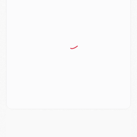
Match
- Majorque/PSG, quelle compo pour le premier match de la saison 2026/27 ?
MARDI 04 AOÛT
Europe
- Les chapeaux provisoires de la Ligue des champions 2026/27
Podcast
- Podcast CulturePSG : Akliouche présenté par un fan de Monaco
Club
- Le PSG dévoile sa première collection d'entraînement pour 2026/2027
Discipline
- Un arbitre inattendu, mais porte-bonheur pour Lens/PSG
Match
- Majorque/PSG, sur quelle chaine et à quelle heure regarder le match ?
Mercato
- Le plan du PSG pour Suzuki et Chevalier se précise
Mercato
- L'Ajax refuse la première offre du PSG pour Godts
Mercato
- Le PSG veut accélérer, Ferran Torres temporise
Mercato
- Liverpool encore très loin du compte pour Barcola
LUNDI 03 AOÛT
Match
- Podcast CulturePSG : Mercato (Godts, Suzuki, Akliouche, Barcola, etc)
Mercato
- L'Ajax attend bien plus de 45M pour Mika Godts
Club
- Quatre retours importants dans le groupe du PSG, et un plus discret
Mercato
- Ayari file en Ligue 2
Club
- Le PSG s'associe avec un géant de la tech
Mercato
- Vu d'Italie, le transfert de Suzuki au PSG est bien engagé
Mercato
- Ferran Torres ne serait pas à vendre, mais...