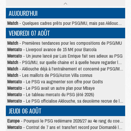
AUJOURD'HUI
Match
- Quelques cadres prêts pour PSG/MU, mais pas Akliouche ?
VENDREDI 07 AOÛT
Match
- Premières tendances pour les compositions de PSG/MU
Mercato
- Liverpool avance de 15 M€ pour Barcola
Mercato
- Un jeune lancé par Luis Enrique fait ses adieux au PSG
Match
- PSG/MU, sur quelle chaine et à quelle heure regarder le match ?
Match
- Akliouche déjà à l'entraînement et concerné par PSG/MU ?
Match
- Les maillots de PSG/Aston Villa connus
Mercato
- Le PSG va augmenter son offre pour Godts
Mercato
- Le PSG avait un autre plan pour Mbaye
Mercato
- Le tableau mercato du PSG (été 2026)
Mercato
- Le PSG officialise Akliouche, sa deuxième recrue de l’été
JEUDI 06 AOÛT
Europe
- Pourquoi le PSG redémarre 2026/27 au 4e rang du coefficient UEFA
Mercato
- Contrat de 7 ans et transfert record pour Diomandé loin du PSG