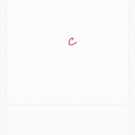
DIMANCHE 02 AOÛT
Mercato
- Le transfert de Kolo Muani à la Juventus est officiel
Mercato
- [MAJ] Le PSG a fait une grosse offre à Parme pour Suzuki
Mercato
- Le PSG a envoyé une première offre pour Mika Godts
Club
- Après Pacho, d'autres retours en vue
Mercato
- Changement de dernière minute pour Kolo Muani
SAMEDI 01 AOÛT
Mercato
- L'agent de Mika Godts confirme un accord avec le PSG
Club
- Quels numéros de maillot pour Akliouche et Digne au PSG ?
Match
- Un hommage prévu lors de Brest/PSG
Mercato
- Le PSG et le Barça ont rendez-vous pour Ferran Torres
Mercato
- Guéla Doué dans les listes du PSG
Mercato
- Le transfert de Mika Godts au PSG en bonne voie
VENDREDI 31 JUILLET
Match
- Un diffuseur annoncé pour les deux premiers matchs amicaux du PSG
Mercato
- Le transfert d'Akliouche au PSG bouclé, le montant se précise
Club
- Un retour majeur dans le groupe du PSG
Club
- [MAJ] Ndjantou et deux jeunes du PSG annoncés dans un tournoi U21