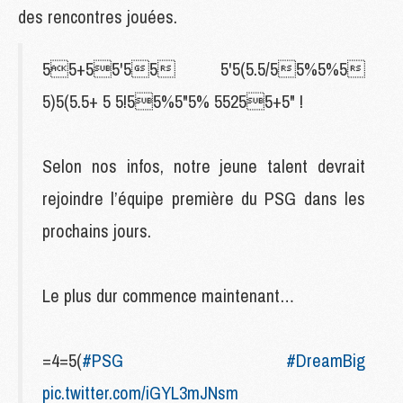
des rencontres jouées.
55+55'55 5'5(5.5/55%5%5
5)5(5.5+ 5 5!55%5"5% 55255+5" !
Selon nos infos, notre jeune talent devrait
rejoindre l’équipe première du PSG dans les
prochains jours.
Le plus dur commence maintenant…
=4=5(
#PSG
#DreamBig
pic.twitter.com/iGYL3mJNsm