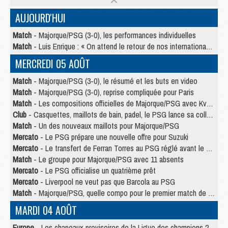
AUJOURD'HUI
Match
- Majorque/PSG (3-0), les performances individuelles
Match
- Luis Enrique : « On attend le retour de nos internationaux »
MERCREDI 05 AOÛT
Match
- Majorque/PSG (3-0), le résumé et les buts en video
Match
- Majorque/PSG (3-0), reprise compliquée pour Paris
Match
- Les compositions officielles de Majorque/PSG avec Kvara et de nombreux jeunes
Club
- Casquettes, maillots de bain, padel, le PSG lance sa collection été
Match
- Un des nouveaux maillots pour Majorque/PSG
Mercato
- Le PSG prépare une nouvelle offre pour Suzuki
Mercato
- Le transfert de Ferran Torres au PSG réglé avant le 12 août ?
Match
- Le groupe pour Majorque/PSG avec 11 absents
Mercato
- Le PSG officialise un quatrième prêt
Mercato
- Liverpool ne veut pas que Barcola au PSG
Match
- Majorque/PSG, quelle compo pour le premier match de la saison 2026/27 ?
MARDI 04 AOÛT
Europe
- Les chapeaux provisoires de la Ligue des champions 2026/27