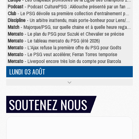
Podcast
- Podcast CulturePSG : Akliouche présenté par un fan de Monaco
Club
- Le PSG dévoile sa première collection d'entraînement pour 2026/2027
Discipline
- Un arbitre inattendu, mais porte-bonheur pour Lens/PSG
Match
- Majorque/PSG, sur quelle chaine et à quelle heure regarder le match ?
Mercato
- Le plan du PSG pour Suzuki et Chevalier se précise
Mercato
- Le tableau mercato du PSG (été 2026)
Mercato
- L'Ajax refuse la première offre du PSG pour Godts
Mercato
- Le PSG veut accélérer, Ferran Torres temporise
Mercato
- Liverpool encore très loin du compte pour Barcola
LUNDI 03 AOÛT
Match
- Podcast CulturePSG : Mercato (Godts, Suzuki, Akliouche, Barcola, etc)
Mercato
- L'Ajax attend bien plus de 45M pour Mika Godts
Club
- Quatre retours importants dans le groupe du PSG, et un plus discret
SOUTENEZ NOUS
Mercato
- Ayari file en Ligue 2
Club
- Le PSG s'associe avec un géant de la tech
Mercato
- Vu d'Italie, le transfert de Suzuki au PSG est bien engagé
Mercato
- Ferran Torres ne serait pas à vendre, mais...
Europe
- Gros coup dur pour Aston Villa avant de croiser le PSG