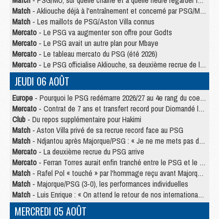
Match
- PSG/MU, sur quelle chaine et à quelle heure regarder le match ?
Match
- Akliouche déjà à l'entraînement et concerné par PSG/MU ?
Match
- Les maillots de PSG/Aston Villa connus
Mercato
- Le PSG va augmenter son offre pour Godts
Mercato
- Le PSG avait un autre plan pour Mbaye
Mercato
- Le tableau mercato du PSG (été 2026)
Mercato
- Le PSG officialise Akliouche, sa deuxième recrue de l’été
JEUDI 06 AOÛT
Europe
- Pourquoi le PSG redémarre 2026/27 au 4e rang du coefficient UEFA
Mercato
- Contrat de 7 ans et transfert record pour Diomandé loin du PSG
Club
- Du repos supplémentaire pour Hakimi
Match
- Aston Villa privé de sa recrue record face au PSG
Match
- Ndjantou après Majorque/PSG : « Je ne me mets pas de plafond »
Mercato
- La deuxième recrue du PSG arrive
Mercato
- Ferran Torres aurait enfin tranché entre le PSG et le Barça
Match
- Rafel Pol « touché » par l'hommage reçu avant Majorque/PSG
Match
- Majorque/PSG (3-0), les performances individuelles
Match
- Luis Enrique : « On attend le retour de nos internationaux »
MERCREDI 05 AOÛT