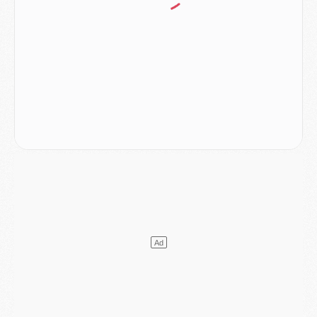
Mercato
- Le PSG veut accélérer, Ferran Torres temporise
Mercato
- Liverpool encore très loin du compte pour Barcola
LUNDI 03 AOÛT
Match
- Podcast CulturePSG : Mercato (Godts, Suzuki, Akliouche, Barcola, etc)
Mercato
- L'Ajax attend bien plus de 45M pour Mika Godts
Club
- Quatre retours importants dans le groupe du PSG, et un plus discret
Mercato
- Ayari file en Ligue 2
Club
- Le PSG s'associe avec un géant de la tech
Mercato
- Vu d'Italie, le transfert de Suzuki au PSG est bien engagé
Mercato
- Ferran Torres ne serait pas à vendre, mais...
Europe
- Gros coup dur pour Aston Villa avant de croiser le PSG
DIMANCHE 02 AOÛT
Mercato
- Le transfert de Kolo Muani à la Juventus est officiel
Mercato
- [MAJ] Le PSG a fait une grosse offre à Parme pour Suzuki
Mercato
- Le PSG a envoyé une première offre pour Mika Godts
Club
- Après Pacho, d'autres retours en vue
Mercato
- Changement de dernière minute pour Kolo Muani
SAMEDI 01 AOÛT