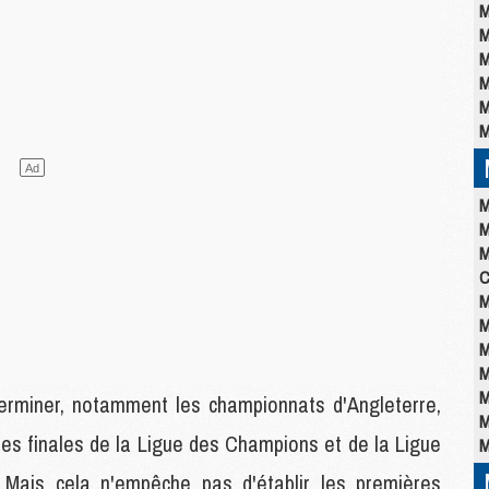
M
M
M
M
M
M
M
M
M
C
M
M
M
M
M
terminer, notamment les championnats d'Angleterre,
M
 les finales de la Ligue des Champions et de la Ligue
M
 Mais cela n'empêche pas d'établir les premières