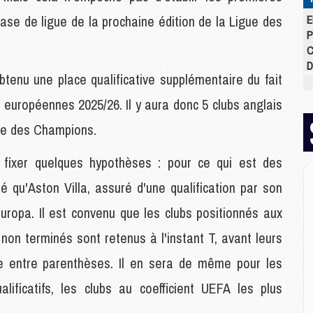
hase de ligue de la prochaine édition de la Ligue des
E
P
C
D
btenu une place qualificative supplémentaire du fait
M
M
 européennes 2025/26. Il y aura donc 5 clubs anglais
M
M
gue des Champions.
M
M
 fixer quelques hypothèses : pour ce qui est des
é qu'Aston Villa, assuré d'une qualification par son
M
uropa. Il est convenu que les clubs positionnés aux
M
non terminés sont retenus à l'instant T, avant leurs
C
M
ite entre parenthèses. Il en sera de même pour les
C
M
lificatifs, les clubs au coefficient UEFA les plus
M