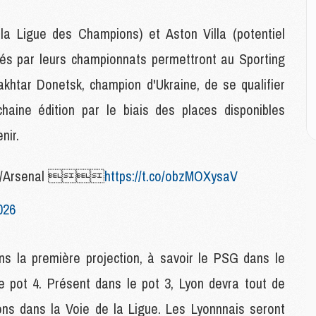
E
 la Ligue des Champions) et Aston Villa (potentiel
M
fiés par leurs championnats permettront au Sporting
M
M
khtar Donetsk, champion d'Ukraine, de se qualifier
C
aine édition par le biais des places disponibles
M
nir.
M
C
/Arsenal 
https://t.co/obzMOXysaV
M
M
026
M
M
ns la première projection, à savoir le PSG dans le
le pot 4. Présent dans le pot 3, Lyon devra tout de
M
M
ons dans la Voie de la Ligue. Les Lyonnnais seront
C