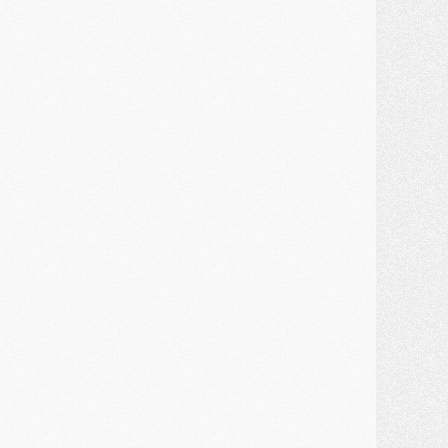
MARDI 28 JUILLET
ercato
- Des intermédiaires ont tenté de relancer Diomande au PSG
lub
- Au moins neuf jeunes conviés à l'entraînement des pros
ercato
- Une partie du communiqué du PSG sur Diomande expliquée
ercato
- Barcola futur plus gros transfert de l'été ?
ormation
- Retour sur la saison des U17 du PSG en 7 chiffres clés
lub
- Le PSG connaît ses premiers matches de septembre
ercato
- Un troisième prêt bouclé par le PSG
LUNDI 27 JUILLET
odcast
- Podcast CulturePSG à 22h : Mercato (Barcola, Diomande, etc)
ercato
- La prolongation de Dembélé au PSG dans la dernière ligne droite
lub
- Le PSG a fait sa reprise avec... 9 joueurs
és. sociaux
- Les Portugais du PSG réunis pendant leurs vacances
ercato
- Le PSG avance sur la piste Suzuki
ercato
- Après Digne, un autre défenseur en approche au PSG ?
lub
- Une petite quinzaine de joueurs attendus pour la reprise de l'entraînement du PSG
DIMANCHE 26 JUILLET