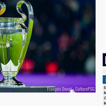
E
M
C
M