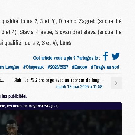
M
ualifié tours 2, 3 et 4), Dinamo Zagreb (si qualifié
C
2, 3 et 4), Slavia Prague, Slovan Bratislava (si qualifié
M
M
i qualifié tours 2, 3 et 4),
Lens
F
C
Cet article vous a plu ? Partagez le :
M
ns League
#Chapeaux
#2026/2027
#Europe
#Tirage au sort
P
Coupe du monde 2026 : Cinq Parisiens de plus à la Coupe du monde, mais deux recalés
Club : Le PSG prolonge avec un sponsor de longue date
M
mardi 19 mai 2026 à 11:59
C
les publicités.
R
M
M
C