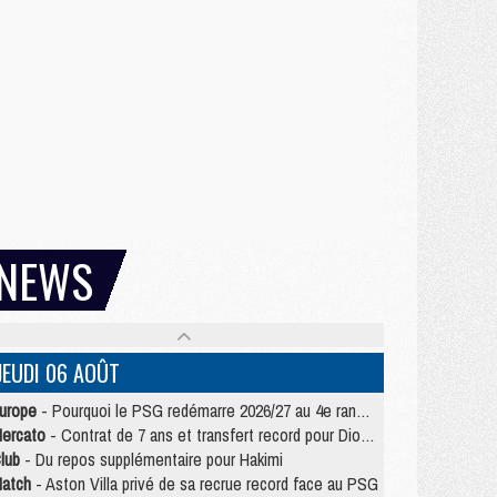
NEWS
JEUDI 06 AOÛT
urope
- Pourquoi le PSG redémarre 2026/27 au 4e rang du coefficient UEFA
ercato
- Contrat de 7 ans et transfert record pour Diomandé loin du PSG
lub
- Du repos supplémentaire pour Hakimi
atch
- Aston Villa privé de sa recrue record face au PSG