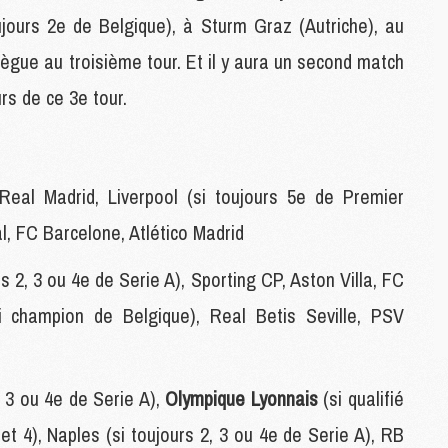
C
oujours 2e de Belgique), à Sturm Graz (Autriche), au
M
gue au troisième tour. Et il y aura un second match
urs de ce 3e tour.
S
M
C
M
Real Madrid, Liverpool (si toujours 5e de Premier
C
M
l, FC Barcelone, Atlético Madrid
M
2, 3 ou 4e de Serie A), Sporting CP, Aston Villa, FC
M
i champion de Belgique), Real Betis Seville, PSV
M
M
M
, 3 ou 4e de Serie A),
Olympique Lyonnais
(si qualifié
M
M
 et 4), Naples (si toujours 2, 3 ou 4e de Serie A), RB
M