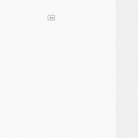
lub
- [MAJ] Ndjantou et deux jeunes du PSG annoncés dans un tournoi U21
ercato
- L'étonnante piste Suzuki confirmée et onéreuse
JEUDI 30 JUILLET
élections
- Ancelotti fait le ménage au Brésil mais veut garder Marquinhos
ercato
- Le statu quo du milieu du PSG se précise
lub
- Le PSG plutôt que la FIFA pour Al-Khelaïfi, poussé par l'UEFA ?
ercato
- Le PSG presserait Ferran Torres de se décider, deux pistes de secours
lub
- Déguisements, shopping, double scouting, Luis Campos dévoile ses méthodes
ercato
- Kroupi retiré du mercato
ercato
- Enfin une avancée dans le transfert d'Akliouche
MERCREDI 29 JUILLET
ercato
- Ferran Torres priorité du PSG, mais ouvert à tout
ercato
- Première offre de Liverpool en approche pour Barcola
ercato
- Le montant du transfert de Kolo Muani se précise, la formule aussi
ercato
- Kolo Muani attendu en Italie, son transfert débloqué
ercato
- Monaco a encore repoussé une offre du PSG pour Akliouche
ercato
- Liverpool presque d'accord avec Barcola, le PSG pas du tout
ercato
- Moment décisif pour le transfert de Kolo Muani