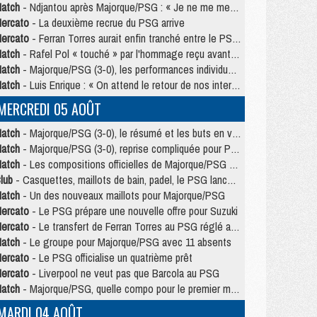
atch
- Ndjantou après Majorque/PSG : « Je ne me mets pas de plafond »
ercato
- La deuxième recrue du PSG arrive
ercato
- Ferran Torres aurait enfin tranché entre le PSG et le Barça
atch
- Rafel Pol « touché » par l'hommage reçu avant Majorque/PSG
atch
- Majorque/PSG (3-0), les performances individuelles
atch
- Luis Enrique : « On attend le retour de nos internationaux »
MERCREDI 05 AOÛT
atch
- Majorque/PSG (3-0), le résumé et les buts en video
atch
- Majorque/PSG (3-0), reprise compliquée pour Paris
atch
- Les compositions officielles de Majorque/PSG avec Kvara et de nombreux jeunes
lub
- Casquettes, maillots de bain, padel, le PSG lance sa collection été
atch
- Un des nouveaux maillots pour Majorque/PSG
ercato
- Le PSG prépare une nouvelle offre pour Suzuki
ercato
- Le transfert de Ferran Torres au PSG réglé avant le 12 août ?
atch
- Le groupe pour Majorque/PSG avec 11 absents
ercato
- Le PSG officialise un quatrième prêt
ercato
- Liverpool ne veut pas que Barcola au PSG
atch
- Majorque/PSG, quelle compo pour le premier match de la saison 2026/27 ?
MARDI 04 AOÛT