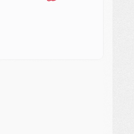
urope
- Gros coup dur pour Aston Villa avant de croiser le PSG
DIMANCHE 02 AOÛT
ercato
- Le transfert de Kolo Muani à la Juventus est officiel
ercato
- [MAJ] Le PSG a fait une grosse offre à Parme pour Suzuki
ercato
- Le PSG a envoyé une première offre pour Mika Godts
lub
- Après Pacho, d'autres retours en vue
ercato
- Changement de dernière minute pour Kolo Muani
SAMEDI 01 AOÛT
ercato
- L'agent de Mika Godts confirme un accord avec le PSG
lub
- Quels numéros de maillot pour Akliouche et Digne au PSG ?
atch
- Un hommage prévu lors de Brest/PSG
ercato
- Le PSG et le Barça ont rendez-vous pour Ferran Torres
ercato
- Guéla Doué dans les listes du PSG
ercato
- Le transfert de Mika Godts au PSG en bonne voie
VENDREDI 31 JUILLET
atch
- Un diffuseur annoncé pour les deux premiers matchs amicaux du PSG
ercato
- Le transfert d'Akliouche au PSG bouclé, le montant se précise
lub
- Un retour majeur dans le groupe du PSG