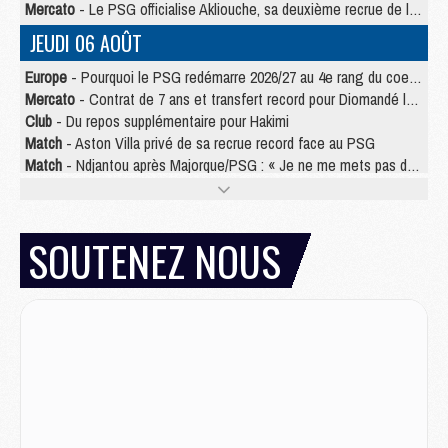
Mercato
- Le PSG officialise Akliouche, sa deuxième recrue de l’été
JEUDI 06 AOÛT
Europe
- Pourquoi le PSG redémarre 2026/27 au 4e rang du coefficient UEFA
Mercato
- Contrat de 7 ans et transfert record pour Diomandé loin du PSG
Club
- Du repos supplémentaire pour Hakimi
Match
- Aston Villa privé de sa recrue record face au PSG
Match
- Ndjantou après Majorque/PSG : « Je ne me mets pas de plafond »
Mercato
- La deuxième recrue du PSG arrive
Mercato
- Ferran Torres aurait enfin tranché entre le PSG et le Barça
Match
- Rafel Pol « touché » par l'hommage reçu avant Majorque/PSG
SOUTENEZ NOUS
Match
- Majorque/PSG (3-0), les performances individuelles
Match
- Luis Enrique : « On attend le retour de nos internationaux »
MERCREDI 05 AOÛT
Match
- Majorque/PSG (3-0), le résumé et les buts en video
Match
- Majorque/PSG (3-0), reprise compliquée pour Paris
Match
- Les compositions officielles de Majorque/PSG avec Kvara et de nombreux jeunes
Club
- Casquettes, maillots de bain, padel, le PSG lance sa collection été
Match
- Un des nouveaux maillots pour Majorque/PSG