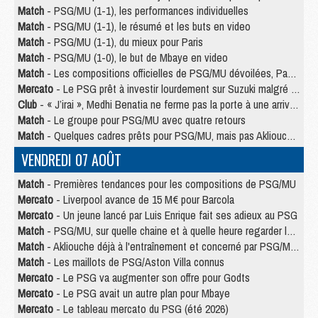
Match
- PSG/MU (1-1), les performances individuelles
Match
- PSG/MU (1-1), le résumé et les buts en video
Match
- PSG/MU (1-1), du mieux pour Paris
Match
- PSG/MU (1-0), le but de Mbaye en video
Match
- Les compositions officielles de PSG/MU dévoilées, Pacho titulaire
Mercato
- Le PSG prêt à investir lourdement sur Suzuki malgré Safonov et Chevalier
Club
- « J’irai », Medhi Benatia ne ferme pas la porte à une arrivée au PSG
Match
- Le groupe pour PSG/MU avec quatre retours
Match
- Quelques cadres prêts pour PSG/MU, mais pas Akliouche ?
VENDREDI 07 AOÛT
Match
- Premières tendances pour les compositions de PSG/MU
Mercato
- Liverpool avance de 15 M€ pour Barcola
Mercato
- Un jeune lancé par Luis Enrique fait ses adieux au PSG
Match
- PSG/MU, sur quelle chaine et à quelle heure regarder le match ?
Match
- Akliouche déjà à l'entraînement et concerné par PSG/MU ?
Match
- Les maillots de PSG/Aston Villa connus
Mercato
- Le PSG va augmenter son offre pour Godts
Mercato
- Le PSG avait un autre plan pour Mbaye
Mercato
- Le tableau mercato du PSG (été 2026)