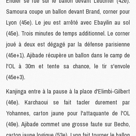
Endler se rue sur le ballon devant Leuchter (42e).
Samoura coupe un ballon devant Brand, corner pour
Lyon (45e). Le jeu est arrêté avec Ebayilin au sol
(45e). Trois minutes de temps additionnel. Le corner
joué à deux est dégagé par la défense parisienne
(45e+1). Ajibade récupère un ballon dans le camp de
l'OL à 30m et tente sa chance, le tir s'envole
(45e+3).
Kanjinga entre à la pause à la place d'Elimbi-Gilbert
(46e). Karchaoui se fait tacler durement par
Yohannes, carton jaune pour l'attaquante de l'OL
(49e). Ajibade commet une grosse faute sur Becho,
carton jaune logique (53e). Lyon fait tourner le ballon