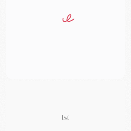
Mercato
- Le PSG prépare une nouvelle offre pour Suzuki
Mercato
- Le transfert de Ferran Torres au PSG réglé avant le 12 août ?
Match
- Le groupe pour Majorque/PSG avec 11 absents
Mercato
- Le PSG officialise un quatrième prêt
Mercato
- Liverpool ne veut pas que Barcola au PSG
Match
- Majorque/PSG, quelle compo pour le premier match de la saison 2026/27 ?
MARDI 04 AOÛT
Europe
- Les chapeaux provisoires de la Ligue des champions 2026/27
Podcast
- Podcast CulturePSG : Akliouche présenté par un fan de Monaco
Club
- Le PSG dévoile sa première collection d'entraînement pour 2026/2027
Discipline
- Un arbitre inattendu, mais porte-bonheur pour Lens/PSG
Match
- Majorque/PSG, sur quelle chaine et à quelle heure regarder le match ?
Mercato
- Le plan du PSG pour Suzuki et Chevalier se précise
Mercato
- L'Ajax refuse la première offre du PSG pour Godts
Mercato
- Le PSG veut accélérer, Ferran Torres temporise
Mercato
- Liverpool encore très loin du compte pour Barcola
LUNDI 03 AOÛT
Match
- Podcast CulturePSG : Mercato (Godts, Suzuki, Akliouche, Barcola, etc)