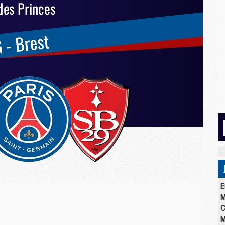
E
M
C
M