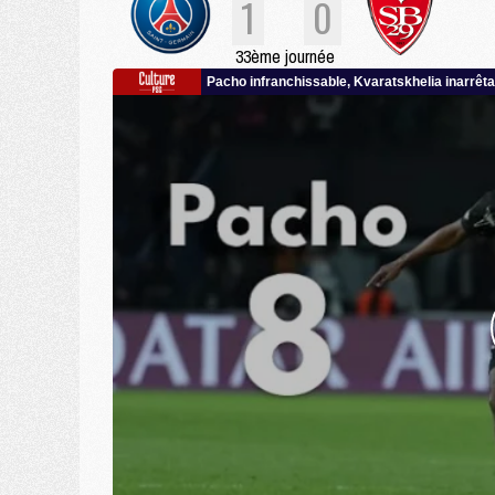
1
0
33ème journée