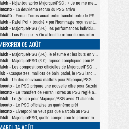
atch
- Ndjantou après Majorque/PSG : « Je ne me mets pas de plafond »
ercato
- La deuxième recrue du PSG arrive
ercato
- Ferran Torres aurait enfin tranché entre le PSG et le Barça
atch
- Rafel Pol « touché » par l'hommage reçu avant Majorque/PSG
atch
- Majorque/PSG (3-0), les performances individuelles
atch
- Luis Enrique : « On attend le retour de nos internationaux »
MERCREDI 05 AOÛT
atch
- Majorque/PSG (3-0), le résumé et les buts en video
atch
- Majorque/PSG (3-0), reprise compliquée pour Paris
atch
- Les compositions officielles de Majorque/PSG avec Kvara et de nombreux jeunes
lub
- Casquettes, maillots de bain, padel, le PSG lance sa collection été
atch
- Un des nouveaux maillots pour Majorque/PSG
ercato
- Le PSG prépare une nouvelle offre pour Suzuki
ercato
- Le transfert de Ferran Torres au PSG réglé avant le 12 août ?
atch
- Le groupe pour Majorque/PSG avec 11 absents
ercato
- Le PSG officialise un quatrième prêt
ercato
- Liverpool ne veut pas que Barcola au PSG
atch
- Majorque/PSG, quelle compo pour le premier match de la saison 2026/27 ?
MARDI 04 AOÛT