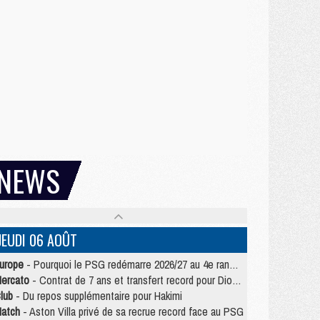
NEWS
JEUDI 06 AOÛT
urope
- Pourquoi le PSG redémarre 2026/27 au 4e rang du coefficient UEFA
ercato
- Contrat de 7 ans et transfert record pour Diomandé loin du PSG
lub
- Du repos supplémentaire pour Hakimi
atch
- Aston Villa privé de sa recrue record face au PSG