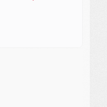
urope
- Gros coup dur pour Aston Villa avant de croiser le PSG
DIMANCHE 02 AOÛT
ercato
- Le transfert de Kolo Muani à la Juventus est officiel
ercato
- [MAJ] Le PSG a fait une grosse offre à Parme pour Suzuki
ercato
- Le PSG a envoyé une première offre pour Mika Godts
lub
- Après Pacho, d'autres retours en vue
ercato
- Changement de dernière minute pour Kolo Muani
SAMEDI 01 AOÛT
ercato
- L'agent de Mika Godts confirme un accord avec le PSG
lub
- Quels numéros de maillot pour Akliouche et Digne au PSG ?
atch
- Un hommage prévu lors de Brest/PSG
ercato
- Le PSG et le Barça ont rendez-vous pour Ferran Torres
ercato
- Guéla Doué dans les listes du PSG
ercato
- Le transfert de Mika Godts au PSG en bonne voie
VENDREDI 31 JUILLET
atch
- Un diffuseur annoncé pour les deux premiers matchs amicaux du PSG
ercato
- Le transfert d'Akliouche au PSG bouclé, le montant se précise
lub
- Un retour majeur dans le groupe du PSG