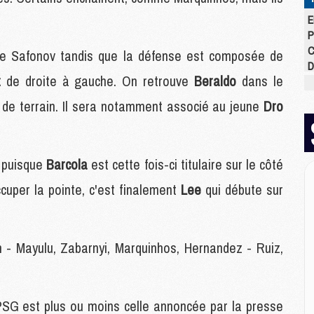
E
P
C
de Safonov tandis que la défense est composée de
D
z
de droite à gauche. On retrouve
Beraldo
dans le
M
M
 de terrain. Il sera notamment associé au jeune
Dro
M
M
M
M
s puisque
Barcola
est cette fois-ci titulaire sur le côté
cuper la pointe, c'est finalement
Lee
qui débute sur
M
M
C
n - Mayulu, Zabarnyi, Marquinhos, Hernandez - Ruiz,
M
C
M
M
 PSG est plus ou moins celle annoncée par la presse