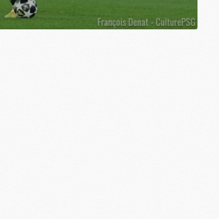
M
C
M
M
F
C
M
P
M
C
R
M
M
C