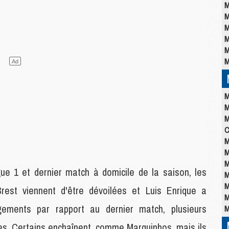
M
M
M
M
M
M
M
M
M
C
M
M
M
gue 1 et dernier match à domicile de la saison, les
M
M
Brest viennent d'être dévoilées et Luis Enrique a
M
ements par rapport au dernier match, plusieurs
M
bles. Certains enchaînent, comme Marquinhos, mais ils