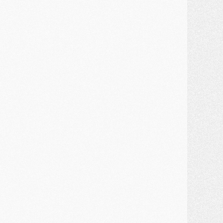
MARDI 28 JUILLET
ercato
- Des intermédiaires ont tenté de relancer Diomande au PSG
lub
- Au moins neuf jeunes conviés à l'entraînement des pros
ercato
- Une partie du communiqué du PSG sur Diomande expliquée
ercato
- Barcola futur plus gros transfert de l'été ?
ormation
- Retour sur la saison des U17 du PSG en 7 chiffres clés
lub
- Le PSG connaît ses premiers matches de septembre
ercato
- Un troisième prêt bouclé par le PSG
LUNDI 27 JUILLET
odcast
- Podcast CulturePSG à 22h : Mercato (Barcola, Diomande, etc)
ercato
- La prolongation de Dembélé au PSG dans la dernière ligne droite
lub
- Le PSG a fait sa reprise avec... 9 joueurs
és. sociaux
- Les Portugais du PSG réunis pendant leurs vacances
ercato
- Le PSG avance sur la piste Suzuki
ercato
- Après Digne, un autre défenseur en approche au PSG ?
lub
- Une petite quinzaine de joueurs attendus pour la reprise de l'entraînement du PSG
DIMANCHE 26 JUILLET