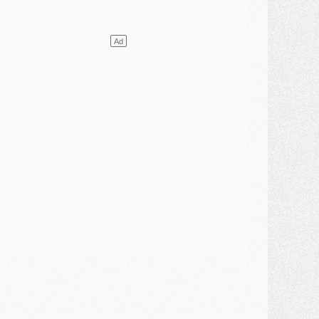
lub
- [MAJ] Ndjantou et deux jeunes du PSG annoncés dans un tournoi U21
ercato
- L'étonnante piste Suzuki confirmée et onéreuse
JEUDI 30 JUILLET
élections
- Ancelotti fait le ménage au Brésil mais veut garder Marquinhos
ercato
- Le statu quo du milieu du PSG se précise
lub
- Le PSG plutôt que la FIFA pour Al-Khelaïfi, poussé par l'UEFA ?
ercato
- Le PSG presserait Ferran Torres de se décider, deux pistes de secours
lub
- Déguisements, shopping, double scouting, Luis Campos dévoile ses méthodes
ercato
- Kroupi retiré du mercato
ercato
- Enfin une avancée dans le transfert d'Akliouche
MERCREDI 29 JUILLET
ercato
- Ferran Torres priorité du PSG, mais ouvert à tout
ercato
- Première offre de Liverpool en approche pour Barcola
ercato
- Le montant du transfert de Kolo Muani se précise, la formule aussi
ercato
- Kolo Muani attendu en Italie, son transfert débloqué
ercato
- Monaco a encore repoussé une offre du PSG pour Akliouche
ercato
- Liverpool presque d'accord avec Barcola, le PSG pas du tout
ercato
- Moment décisif pour le transfert de Kolo Muani