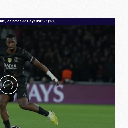
C
M
S
M
C
M
C
M
M
M
M
M
M
M
M
M