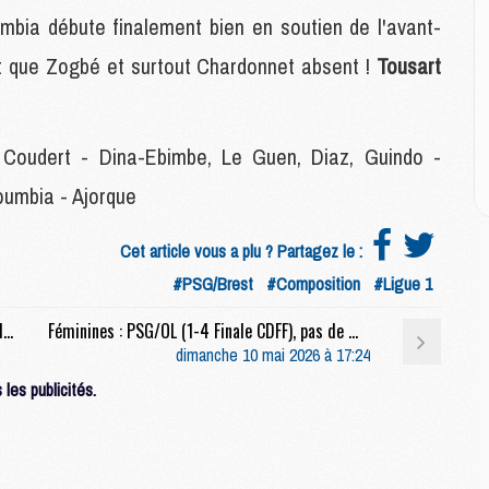
E
umbia débute finalement bien en soutien de l'avant-
t que Zogbé et surtout Chardonnet absent !
Tousart
M
M
M
C
Coudert - Dina-Ebimbe, Le Guen, Diaz, Guindo -
M
Doumbia - Ajorque
M
Cet article vous a plu ? Partagez le :
C
#PSG/Brest
#Composition
#Ligue 1
M
M
Match : PSG/Brest (1-0), le but de Doué en video
Féminines : PSG/OL (1-4 Finale CDFF), pas de miracle pour les Parisiennes
M
dimanche 10 mai 2026 à 17:24
M
les publicités.
M
M
C