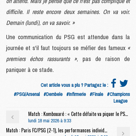
on attend. Mais je pense que ce n'est pas compliqué et
difficile. Il reste encore deux semaines. On va voir.
Demain (lundi), on va savoir. »
Une communication du PSG est attendue dans la
journée et s'il faut toujours se méfier des fameux
«
premiers échos rassurants »
, pas de raison de
paniquer à ce stade.
Cet article vous a plu ? Partagez le :
#PSG/Arsenal
#Dembele
#Infirmerie
#Finale
#Champions
League
Match : Kombouaré : « Cette défaite va piquer le PSG »
lundi 18 mai 2026 à 9:33
Match : Paris FC/PSG (2-1), les performances individuelles