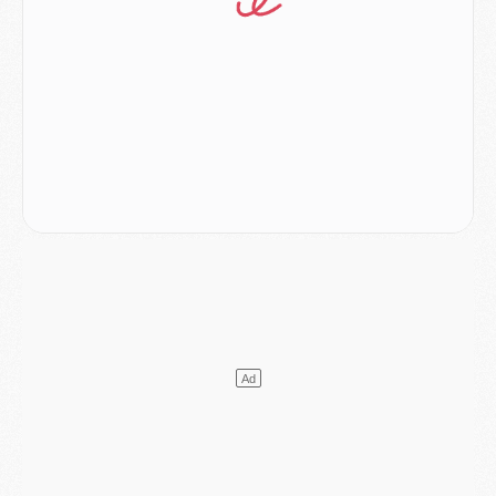
Match
- Luis Enrique : « On attend le retour de nos internationaux »
MERCREDI 05 AOÛT
Match
- Majorque/PSG (3-0), le résumé et les buts en video
Match
- Majorque/PSG (3-0), reprise compliquée pour Paris
Match
- Les compositions officielles de Majorque/PSG avec Kvara et de nombreux jeunes
Club
- Casquettes, maillots de bain, padel, le PSG lance sa collection été
Match
- Un des nouveaux maillots pour Majorque/PSG
Mercato
- Le PSG prépare une nouvelle offre pour Suzuki
Mercato
- Le transfert de Ferran Torres au PSG réglé avant le 12 août ?
Match
- Le groupe pour Majorque/PSG avec 11 absents
Mercato
- Le PSG officialise un quatrième prêt
Mercato
- Liverpool ne veut pas que Barcola au PSG
Match
- Majorque/PSG, quelle compo pour le premier match de la saison 2026/27 ?
MARDI 04 AOÛT
Europe
- Les chapeaux provisoires de la Ligue des champions 2026/27
Podcast
- Podcast CulturePSG : Akliouche présenté par un fan de Monaco
Club
- Le PSG dévoile sa première collection d'entraînement pour 2026/2027
Discipline
- Un arbitre inattendu, mais porte-bonheur pour Lens/PSG