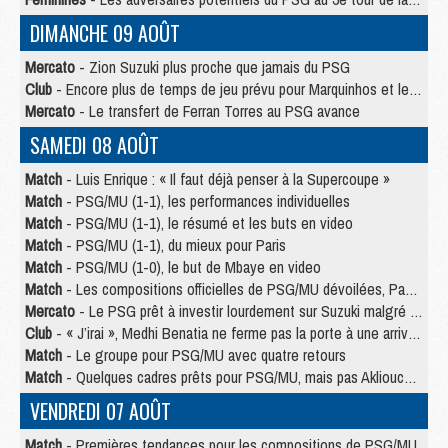
DIMANCHE 09 AOÛT
Mercato
- Zion Suzuki plus proche que jamais du PSG
Club
- Encore plus de temps de jeu prévu pour Marquinhos et les Portugais en Supercoupe
Mercato
- Le transfert de Ferran Torres au PSG avance
SAMEDI 08 AOÛT
Match
- Luis Enrique : « Il faut déjà penser à la Supercoupe »
Match
- PSG/MU (1-1), les performances individuelles
Match
- PSG/MU (1-1), le résumé et les buts en video
Match
- PSG/MU (1-1), du mieux pour Paris
Match
- PSG/MU (1-0), le but de Mbaye en video
Match
- Les compositions officielles de PSG/MU dévoilées, Pacho titulaire
Mercato
- Le PSG prêt à investir lourdement sur Suzuki malgré Safonov et Chevalier
Club
- « J’irai », Medhi Benatia ne ferme pas la porte à une arrivée au PSG
Match
- Le groupe pour PSG/MU avec quatre retours
Match
- Quelques cadres prêts pour PSG/MU, mais pas Akliouche ?
VENDREDI 07 AOÛT
Match
- Premières tendances pour les compositions de PSG/MU