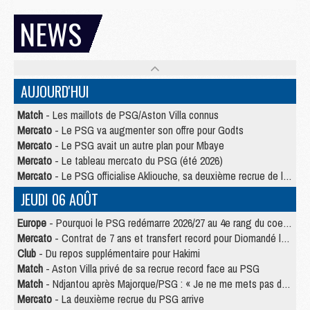
NEWS
AUJOURD'HUI
Match
- Les maillots de PSG/Aston Villa connus
Mercato
- Le PSG va augmenter son offre pour Godts
Mercato
- Le PSG avait un autre plan pour Mbaye
Mercato
- Le tableau mercato du PSG (été 2026)
Mercato
- Le PSG officialise Akliouche, sa deuxième recrue de l’été
JEUDI 06 AOÛT
Europe
- Pourquoi le PSG redémarre 2026/27 au 4e rang du coefficient UEFA
Mercato
- Contrat de 7 ans et transfert record pour Diomandé loin du PSG
Club
- Du repos supplémentaire pour Hakimi
Match
- Aston Villa privé de sa recrue record face au PSG
Match
- Ndjantou après Majorque/PSG : « Je ne me mets pas de plafond »
Mercato
- La deuxième recrue du PSG arrive