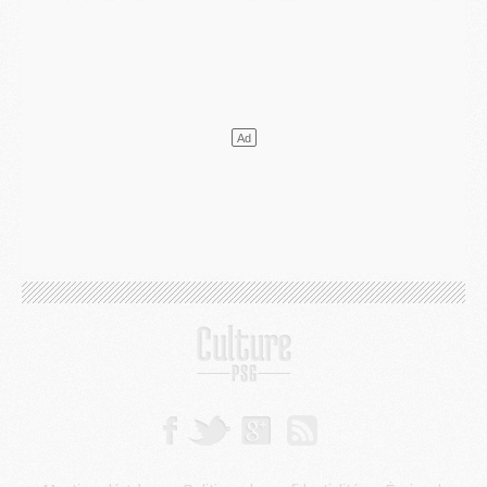
Mercato
- [MAJ] Le PSG a fait une grosse offre à Parme pour Suzuki
Mercato
- Le PSG a envoyé une première offre pour Mika Godts
Club
- Après Pacho, d'autres retours en vue
Mercato
- Changement de dernière minute pour Kolo Muani
SAMEDI 01 AOÛT
Mercato
- L'agent de Mika Godts confirme un accord avec le PSG
Club
- Quels numéros de maillot pour Akliouche et Digne au PSG ?
Match
- Un hommage prévu lors de Brest/PSG
Mercato
- Le PSG et le Barça ont rendez-vous pour Ferran Torres
Mercato
- Guéla Doué dans les listes du PSG
Mercato
- Le transfert de Mika Godts au PSG en bonne voie
VENDREDI 31 JUILLET
Match
- Un diffuseur annoncé pour les deux premiers matchs amicaux du PSG
Mercato
- Le transfert d'Akliouche au PSG bouclé, le montant se précise
Club
- Un retour majeur dans le groupe du PSG
Club
- [MAJ] Ndjantou et deux jeunes du PSG annoncés dans un tournoi U21
Mercato
- L'étonnante piste Suzuki confirmée et onéreuse