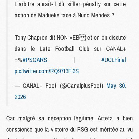
L'arbitre aurait-il dû siffler pénalty sur cette
action de Madueke face à Nuno Mendes ?
Tony Chapron dit NON =E‍B et on en discute
dans le Late Football Club sur CANAL+
=%
#PSGARS
|
#UCLFinal
pic.twitter.com/RQ97t3Fl3S
— CANAL+ Foot (@CanalplusFoot)
May 30,
2026
Car malgré sa déception légitime, Arteta a bien
conscience que la victoire du PSG est méritée au vu