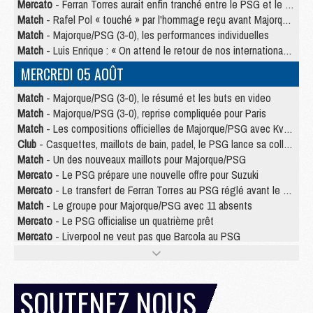
Mercato
- Ferran Torres aurait enfin tranché entre le PSG et le Barça
Match
- Rafel Pol « touché » par l'hommage reçu avant Majorque/PSG
Match
- Majorque/PSG (3-0), les performances individuelles
Match
- Luis Enrique : « On attend le retour de nos internationaux »
MERCREDI 05 AOÛT
Match
- Majorque/PSG (3-0), le résumé et les buts en video
Match
- Majorque/PSG (3-0), reprise compliquée pour Paris
Match
- Les compositions officielles de Majorque/PSG avec Kvara et de nombreux jeunes
Club
- Casquettes, maillots de bain, padel, le PSG lance sa collection été
Match
- Un des nouveaux maillots pour Majorque/PSG
Mercato
- Le PSG prépare une nouvelle offre pour Suzuki
Mercato
- Le transfert de Ferran Torres au PSG réglé avant le 12 août ?
Match
- Le groupe pour Majorque/PSG avec 11 absents
Mercato
- Le PSG officialise un quatrième prêt
Mercato
- Liverpool ne veut pas que Barcola au PSG
Match
- Majorque/PSG, quelle compo pour le premier match de la saison 2026/27 ?
MARDI 04 AOÛT
SOUTENEZ NOUS
Europe
- Les chapeaux provisoires de la Ligue des champions 2026/27