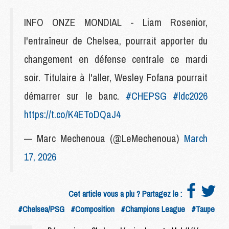
INFO ONZE MONDIAL - Liam Rosenior,
l'entraîneur de Chelsea, pourrait apporter du
changement en défense centrale ce mardi
soir. Titulaire à l'aller, Wesley Fofana pourrait
démarrer sur le banc.
#CHEPSG
#ldc2026
https://t.co/K4EToDQaJ4
— Marc Mechenoua (@LeMechenoua)
March
17, 2026
Cet article vous a plu ? Partagez le :
#Chelsea/PSG
#Composition
#Champions League
#Taupe