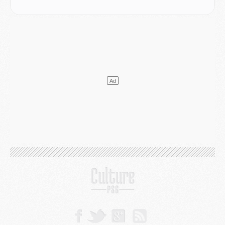
Mercato
- L'agent de Mika Godts confirme un accord avec le PSG
Club
- Quels numéros de maillot pour Akliouche et Digne au PSG ?
Match
- Un hommage prévu lors de Brest/PSG
Mercato
- Le PSG et le Barça ont rendez-vous pour Ferran Torres
Mercato
- Guéla Doué dans les listes du PSG
Mercato
- Le transfert de Mika Godts au PSG en bonne voie
VENDREDI 31 JUILLET
Match
- Un diffuseur annoncé pour les deux premiers matchs amicaux du PSG
Mercato
- Le transfert d'Akliouche au PSG bouclé, le montant se précise
Club
- Un retour majeur dans le groupe du PSG
Club
- [MAJ] Ndjantou et deux jeunes du PSG annoncés dans un tournoi U21
Mercato
- L'étonnante piste Suzuki confirmée et onéreuse
JEUDI 30 JUILLET
Sélections
- Ancelotti fait le ménage au Brésil mais veut garder Marquinhos
Mercato
- Le statu quo du milieu du PSG se précise
Club
- Le PSG plutôt que la FIFA pour Al-Khelaïfi, poussé par l'UEFA ?
Mercato
- Le PSG presserait Ferran Torres de se décider, deux pistes de secours
Club
- Déguisements, shopping, double scouting, Luis Campos dévoile ses méthodes