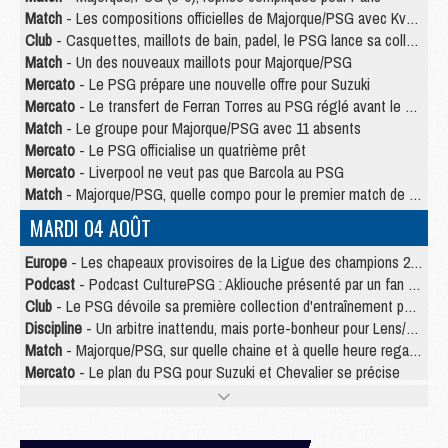
Match
- Les compositions officielles de Majorque/PSG avec Kvara et de nombreux jeunes
Club
- Casquettes, maillots de bain, padel, le PSG lance sa collection été
Match
- Un des nouveaux maillots pour Majorque/PSG
Mercato
- Le PSG prépare une nouvelle offre pour Suzuki
Mercato
- Le transfert de Ferran Torres au PSG réglé avant le 12 août ?
Match
- Le groupe pour Majorque/PSG avec 11 absents
Mercato
- Le PSG officialise un quatrième prêt
Mercato
- Liverpool ne veut pas que Barcola au PSG
Match
- Majorque/PSG, quelle compo pour le premier match de la saison 2026/27 ?
MARDI 04 AOÛT
Europe
- Les chapeaux provisoires de la Ligue des champions 2026/27
Podcast
- Podcast CulturePSG : Akliouche présenté par un fan de Monaco
Club
- Le PSG dévoile sa première collection d'entraînement pour 2026/2027
Discipline
- Un arbitre inattendu, mais porte-bonheur pour Lens/PSG
Match
- Majorque/PSG, sur quelle chaine et à quelle heure regarder le match ?
Mercato
- Le plan du PSG pour Suzuki et Chevalier se précise
Mercato
- Le tableau mercato du PSG (été 2026)
Mercato
- L'Ajax refuse la première offre du PSG pour Godts
Mercato
- Le PSG veut accélérer, Ferran Torres temporise