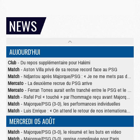
NEWS
AUJOURD'HUI
Club
- Du repos supplémentaire pour Hakimi
Match
- Aston Villa privé de sa recrue record face au PSG
Match
- Ndjantou après Majorque/PSG : « Je ne me mets pas de plafond »
Mercato
- La deuxième recrue du PSG arrive
Mercato
- Ferran Torres aurait enfin tranché entre le PSG et le Barça
Match
- Rafel Pol « touché » par l'hommage reçu avant Majorque/PSG
Match
- Majorque/PSG (3-0), les performances individuelles
Match
- Luis Enrique : « On attend le retour de nos internationaux »
MERCREDI 05 AOÛT
Match
- Majorque/PSG (3-0), le résumé et les buts en video
Match
- Majorque/PSG (3-0), reprise compliquée pour Paris