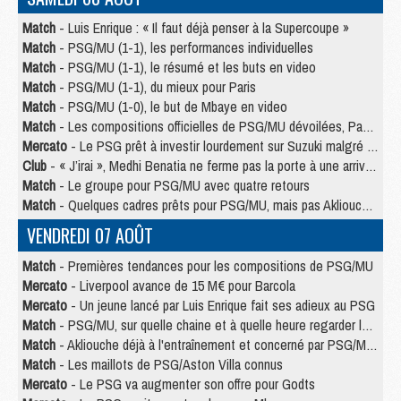
Match
- Luis Enrique : « Il faut déjà penser à la Supercoupe »
Match
- PSG/MU (1-1), les performances individuelles
Match
- PSG/MU (1-1), le résumé et les buts en video
Match
- PSG/MU (1-1), du mieux pour Paris
Match
- PSG/MU (1-0), le but de Mbaye en video
Match
- Les compositions officielles de PSG/MU dévoilées, Pacho titulaire
Mercato
- Le PSG prêt à investir lourdement sur Suzuki malgré Safonov et Chevalier
Club
- « J’irai », Medhi Benatia ne ferme pas la porte à une arrivée au PSG
Match
- Le groupe pour PSG/MU avec quatre retours
Match
- Quelques cadres prêts pour PSG/MU, mais pas Akliouche ?
VENDREDI 07 AOÛT
Match
- Premières tendances pour les compositions de PSG/MU
Mercato
- Liverpool avance de 15 M€ pour Barcola
Mercato
- Un jeune lancé par Luis Enrique fait ses adieux au PSG
Match
- PSG/MU, sur quelle chaine et à quelle heure regarder le match ?
Match
- Akliouche déjà à l'entraînement et concerné par PSG/MU ?
Match
- Les maillots de PSG/Aston Villa connus
Mercato
- Le PSG va augmenter son offre pour Godts