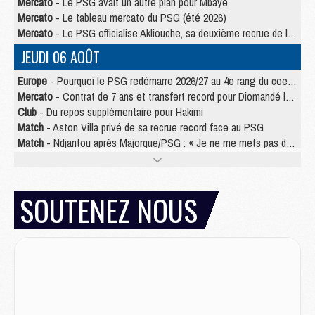
Mercato
- Le PSG avait un autre plan pour Mbaye
Mercato
- Le tableau mercato du PSG (été 2026)
Mercato
- Le PSG officialise Akliouche, sa deuxième recrue de l’été
JEUDI 06 AOÛT
Europe
- Pourquoi le PSG redémarre 2026/27 au 4e rang du coefficient UEFA
Mercato
- Contrat de 7 ans et transfert record pour Diomandé loin du PSG
Club
- Du repos supplémentaire pour Hakimi
Match
- Aston Villa privé de sa recrue record face au PSG
Match
- Ndjantou après Majorque/PSG : « Je ne me mets pas de plafond »
Mercato
- La deuxième recrue du PSG arrive
Mercato
- Ferran Torres aurait enfin tranché entre le PSG et le Barça
Match
- Rafel Pol « touché » par l'hommage reçu avant Majorque/PSG
SOUTENEZ NOUS
Match
- Majorque/PSG (3-0), les performances individuelles
Match
- Luis Enrique : « On attend le retour de nos internationaux »
MERCREDI 05 AOÛT
Match
- Majorque/PSG (3-0), le résumé et les buts en video
Match
- Majorque/PSG (3-0), reprise compliquée pour Paris
Match
- Les compositions officielles de Majorque/PSG avec Kvara et de nombreux jeunes
Club
- Casquettes, maillots de bain, padel, le PSG lance sa collection été