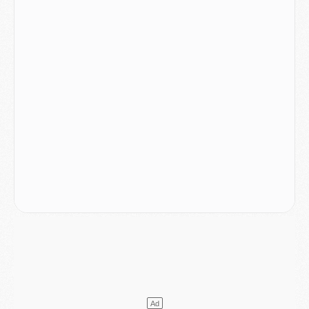
Match
- Un des nouveaux maillots pour Majorque/PSG
Mercato
- Le PSG prépare une nouvelle offre pour Suzuki
Mercato
- Le transfert de Ferran Torres au PSG réglé avant le 12 août ?
Match
- Le groupe pour Majorque/PSG avec 11 absents
Mercato
- Le PSG officialise un quatrième prêt
Mercato
- Liverpool ne veut pas que Barcola au PSG
Match
- Majorque/PSG, quelle compo pour le premier match de la saison 2026/27 ?
MARDI 04 AOÛT
Europe
- Les chapeaux provisoires de la Ligue des champions 2026/27
Podcast
- Podcast CulturePSG : Akliouche présenté par un fan de Monaco
Club
- Le PSG dévoile sa première collection d'entraînement pour 2026/2027
Discipline
- Un arbitre inattendu, mais porte-bonheur pour Lens/PSG
Match
- Majorque/PSG, sur quelle chaine et à quelle heure regarder le match ?
Mercato
- Le plan du PSG pour Suzuki et Chevalier se précise
Mercato
- L'Ajax refuse la première offre du PSG pour Godts
Mercato
- Le PSG veut accélérer, Ferran Torres temporise
Mercato
- Liverpool encore très loin du compte pour Barcola
LUNDI 03 AOÛT