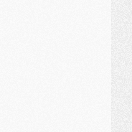
MARDI 28 JUILLET
ercato
- Des intermédiaires ont tenté de relancer Diomande au PSG
lub
- Au moins neuf jeunes conviés à l'entraînement des pros
ercato
- Une partie du communiqué du PSG sur Diomande expliquée
ercato
- Barcola futur plus gros transfert de l'été ?
ormation
- Retour sur la saison des U17 du PSG en 7 chiffres clés
lub
- Le PSG connaît ses premiers matches de septembre
ercato
- Un troisième prêt bouclé par le PSG
LUNDI 27 JUILLET
odcast
- Podcast CulturePSG à 22h : Mercato (Barcola, Diomande, etc)
ercato
- La prolongation de Dembélé au PSG dans la dernière ligne droite
lub
- Le PSG a fait sa reprise avec... 9 joueurs
és. sociaux
- Les Portugais du PSG réunis pendant leurs vacances
ercato
- Le PSG avance sur la piste Suzuki
ercato
- Après Digne, un autre défenseur en approche au PSG ?
lub
- Une petite quinzaine de joueurs attendus pour la reprise de l'entraînement du PSG
DIMANCHE 26 JUILLET