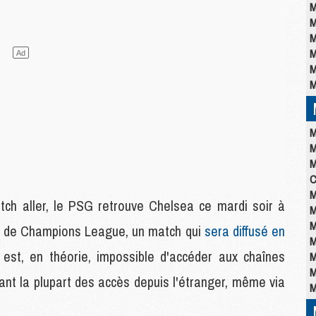
M
M
M
M
M
M
M
M
M
C
M
tch aller, le PSG retrouve Chelsea ce mardi soir à
M
M
ur de Champions League, un match qui
sera diffusé en
M
 est, en théorie, impossible d'accéder aux chaînes
M
M
trant la plupart des accès depuis l'étranger, même via
M