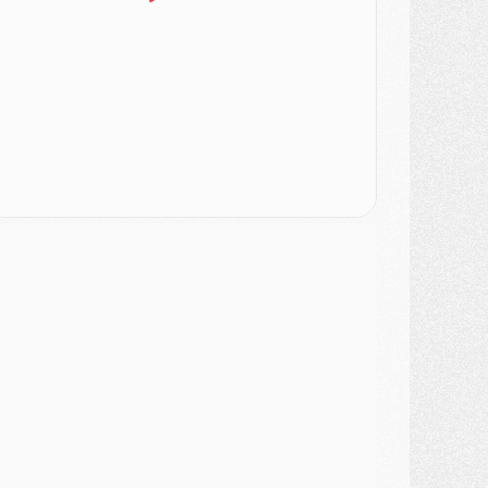
urope
- Gros coup dur pour Aston Villa avant de croiser le PSG
DIMANCHE 02 AOÛT
ercato
- Le transfert de Kolo Muani à la Juventus est officiel
ercato
- [MAJ] Le PSG a fait une grosse offre à Parme pour Suzuki
ercato
- Le PSG a envoyé une première offre pour Mika Godts
lub
- Après Pacho, d'autres retours en vue
ercato
- Changement de dernière minute pour Kolo Muani
SAMEDI 01 AOÛT
ercato
- L'agent de Mika Godts confirme un accord avec le PSG
lub
- Quels numéros de maillot pour Akliouche et Digne au PSG ?
atch
- Un hommage prévu lors de Brest/PSG
ercato
- Le PSG et le Barça ont rendez-vous pour Ferran Torres
ercato
- Guéla Doué dans les listes du PSG
ercato
- Le transfert de Mika Godts au PSG en bonne voie
VENDREDI 31 JUILLET
atch
- Un diffuseur annoncé pour les deux premiers matchs amicaux du PSG
ercato
- Le transfert d'Akliouche au PSG bouclé, le montant se précise
lub
- Un retour majeur dans le groupe du PSG