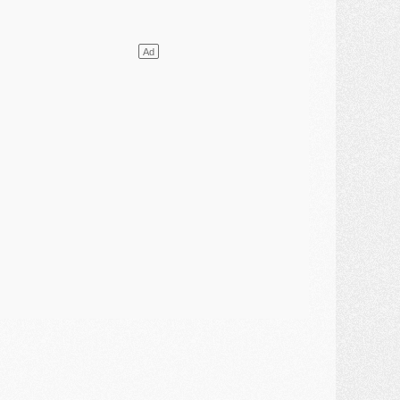
lub
- [MAJ] Ndjantou et deux jeunes du PSG annoncés dans un tournoi U21
ercato
- L'étonnante piste Suzuki confirmée et onéreuse
JEUDI 30 JUILLET
élections
- Ancelotti fait le ménage au Brésil mais veut garder Marquinhos
ercato
- Le statu quo du milieu du PSG se précise
lub
- Le PSG plutôt que la FIFA pour Al-Khelaïfi, poussé par l'UEFA ?
ercato
- Le PSG presserait Ferran Torres de se décider, deux pistes de secours
lub
- Déguisements, shopping, double scouting, Luis Campos dévoile ses méthodes
ercato
- Kroupi retiré du mercato
ercato
- Enfin une avancée dans le transfert d'Akliouche
MERCREDI 29 JUILLET
ercato
- Ferran Torres priorité du PSG, mais ouvert à tout
ercato
- Première offre de Liverpool en approche pour Barcola
ercato
- Le montant du transfert de Kolo Muani se précise, la formule aussi
ercato
- Kolo Muani attendu en Italie, son transfert débloqué
ercato
- Monaco a encore repoussé une offre du PSG pour Akliouche
ercato
- Liverpool presque d'accord avec Barcola, le PSG pas du tout
ercato
- Moment décisif pour le transfert de Kolo Muani