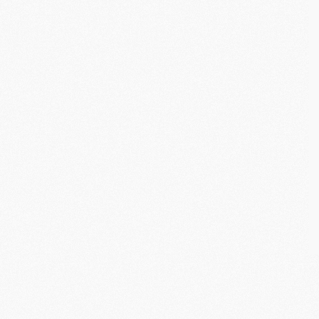
C
M
S
M
C
M
C
M
M
M
M
M
M
M
M
M