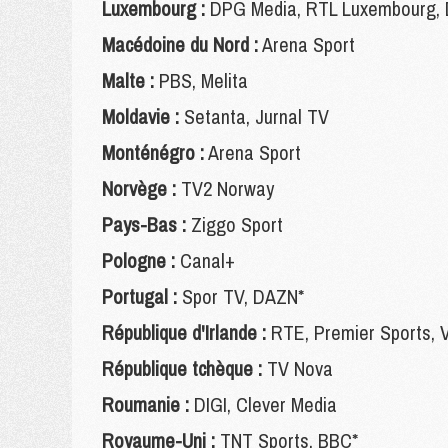
Luxembourg :
DPG Media, RTL Luxembourg,
Macédoine du Nord :
Arena Sport
Malte :
PBS, Melita
Moldavie :
Setanta, Jurnal TV
Monténégro :
Arena Sport
Norvège :
TV2 Norway
Pays-Bas :
Ziggo Sport
Pologne :
Canal+
Portugal :
Spor TV,
DAZN*
République d'Irlande :
RTE, Premier Sports, V
République tchèque :
TV Nova
Roumanie :
DIGI, Clever Media
Royaume-Uni :
TNT Sports, BBC*