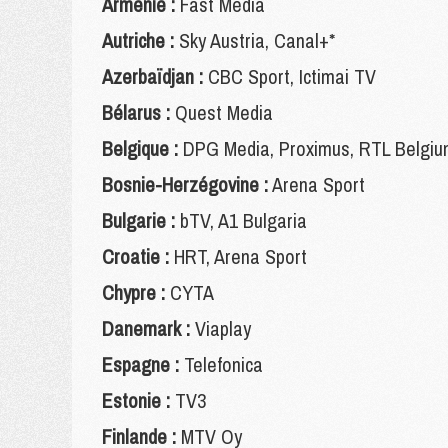
Arménie :
Fast Media
Autriche :
Sky Austria, Canal+*
Azerbaïdjan :
CBC Sport, Ictimai TV
Bélarus :
Quest Media
Belgique :
DPG Media, Proximus, RTL Belgium
Bosnie-Herzégovine :
Arena Sport
Bulgarie :
bTV, A1 Bulgaria
Croatie :
HRT, Arena Sport
Chypre :
CYTA
Danemark :
Viaplay
Espagne :
Telefonica
Estonie :
TV3
Finlande :
MTV Oy