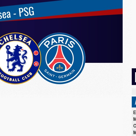
E
M
C
M