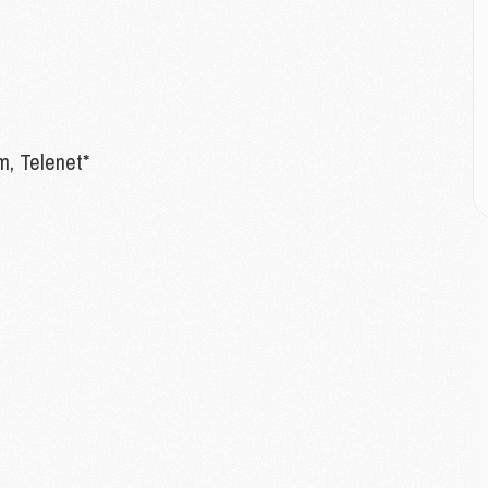
E
M
M
M
C
, Telenet*
M
M
C
M
M
M
M
M
M
C