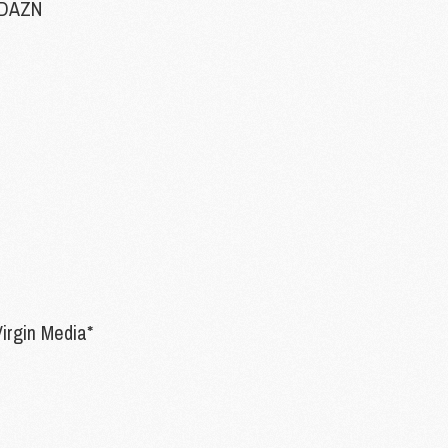
 DAZN
M
C
M
M
F
C
M
P
M
C
R
irgin Media*
M
M
C