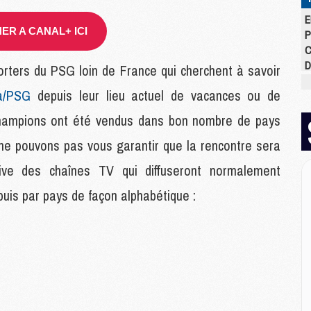
E
ER A CANAL+ ICI
P
C
D
orters du PSG loin de France qui cherchent à savoir
M
a/PSG
depuis leur lieu actuel de vacances ou de
M
M
champions ont été vendus dans bon nombre de pays
M
M
 ne pouvons pas vous garantir que la rencontre sera
M
tive des chaînes TV qui diffuseront normalement
puis par pays de façon alphabétique :
M
M
C
M
C
M
M