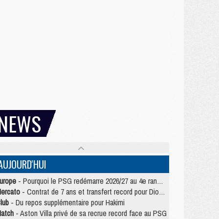
NEWS
AUJOURD'HUI
urope
- Pourquoi le PSG redémarre 2026/27 au 4e rang du coefficient UEFA
ercato
- Contrat de 7 ans et transfert record pour Diomandé loin du PSG
lub
- Du repos supplémentaire pour Hakimi
atch
- Aston Villa privé de sa recrue record face au PSG