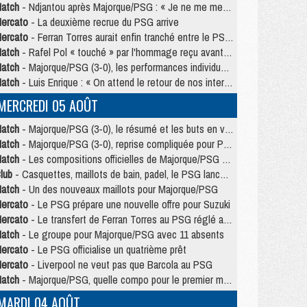
atch
- Ndjantou après Majorque/PSG : « Je ne me mets pas de plafond »
ercato
- La deuxième recrue du PSG arrive
ercato
- Ferran Torres aurait enfin tranché entre le PSG et le Barça
atch
- Rafel Pol « touché » par l'hommage reçu avant Majorque/PSG
atch
- Majorque/PSG (3-0), les performances individuelles
atch
- Luis Enrique : « On attend le retour de nos internationaux »
MERCREDI 05 AOÛT
atch
- Majorque/PSG (3-0), le résumé et les buts en video
atch
- Majorque/PSG (3-0), reprise compliquée pour Paris
atch
- Les compositions officielles de Majorque/PSG avec Kvara et de nombreux jeunes
lub
- Casquettes, maillots de bain, padel, le PSG lance sa collection été
atch
- Un des nouveaux maillots pour Majorque/PSG
ercato
- Le PSG prépare une nouvelle offre pour Suzuki
ercato
- Le transfert de Ferran Torres au PSG réglé avant le 12 août ?
atch
- Le groupe pour Majorque/PSG avec 11 absents
ercato
- Le PSG officialise un quatrième prêt
ercato
- Liverpool ne veut pas que Barcola au PSG
atch
- Majorque/PSG, quelle compo pour le premier match de la saison 2026/27 ?
MARDI 04 AOÛT