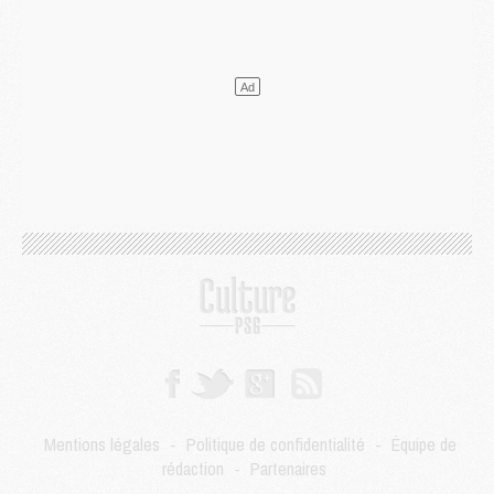
Mercato
- Le PSG veut accélérer, Ferran Torres temporise
Mercato
- Liverpool encore très loin du compte pour Barcola
LUNDI 03 AOÛT
Match
- Podcast CulturePSG : Mercato (Godts, Suzuki, Akliouche, Barcola, etc)
Mercato
- L'Ajax attend bien plus de 45M pour Mika Godts
Club
- Quatre retours importants dans le groupe du PSG, et un plus discret
Mercato
- Ayari file en Ligue 2
Club
- Le PSG s'associe avec un géant de la tech
Mercato
- Vu d'Italie, le transfert de Suzuki au PSG est bien engagé
Mercato
- Ferran Torres ne serait pas à vendre, mais...
Europe
- Gros coup dur pour Aston Villa avant de croiser le PSG
DIMANCHE 02 AOÛT
Mercato
- Le transfert de Kolo Muani à la Juventus est officiel
Mercato
- [MAJ] Le PSG a fait une grosse offre à Parme pour Suzuki
Mercato
- Le PSG a envoyé une première offre pour Mika Godts
Club
- Après Pacho, d'autres retours en vue
Mentions légales
-
Politique de confidentialité
-
Équipe de
Mercato
- Changement de dernière minute pour Kolo Muani
rédaction
-
Partenaires