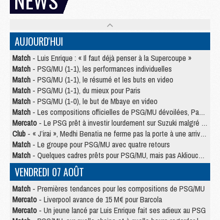
NEWS
AUJOURD'HUI
Match
- Luis Enrique : « Il faut déjà penser à la Supercoupe »
Match
- PSG/MU (1-1), les performances individuelles
Match
- PSG/MU (1-1), le résumé et les buts en video
Match
- PSG/MU (1-1), du mieux pour Paris
Match
- PSG/MU (1-0), le but de Mbaye en video
Match
- Les compositions officielles de PSG/MU dévoilées, Pacho titulaire
Mercato
- Le PSG prêt à investir lourdement sur Suzuki malgré Safonov et Chevalier
Club
- « J’irai », Medhi Benatia ne ferme pas la porte à une arrivée au PSG
Match
- Le groupe pour PSG/MU avec quatre retours
Match
- Quelques cadres prêts pour PSG/MU, mais pas Akliouche ?
VENDREDI 07 AOÛT
Match
- Premières tendances pour les compositions de PSG/MU
Mercato
- Liverpool avance de 15 M€ pour Barcola
Mercato
- Un jeune lancé par Luis Enrique fait ses adieux au PSG