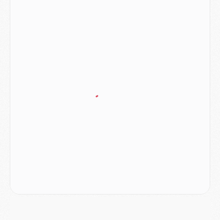
Match
- Majorque/PSG (3-0), le résumé et les buts en video
Match
- Majorque/PSG (3-0), reprise compliquée pour Paris
Match
- Les compositions officielles de Majorque/PSG avec Kvara et de nombreux jeunes
Club
- Casquettes, maillots de bain, padel, le PSG lance sa collection été
Match
- Un des nouveaux maillots pour Majorque/PSG
Mercato
- Le PSG prépare une nouvelle offre pour Suzuki
Mercato
- Le transfert de Ferran Torres au PSG réglé avant le 12 août ?
Match
- Le groupe pour Majorque/PSG avec 11 absents
Mercato
- Le PSG officialise un quatrième prêt
Mercato
- Liverpool ne veut pas que Barcola au PSG
Match
- Majorque/PSG, quelle compo pour le premier match de la saison 2026/27 ?
MARDI 04 AOÛT
Europe
- Les chapeaux provisoires de la Ligue des champions 2026/27
Podcast
- Podcast CulturePSG : Akliouche présenté par un fan de Monaco
Club
- Le PSG dévoile sa première collection d'entraînement pour 2026/2027
Discipline
- Un arbitre inattendu, mais porte-bonheur pour Lens/PSG
Match
- Majorque/PSG, sur quelle chaine et à quelle heure regarder le match ?
Mercato
- Le plan du PSG pour Suzuki et Chevalier se précise
Mercato
- L'Ajax refuse la première offre du PSG pour Godts