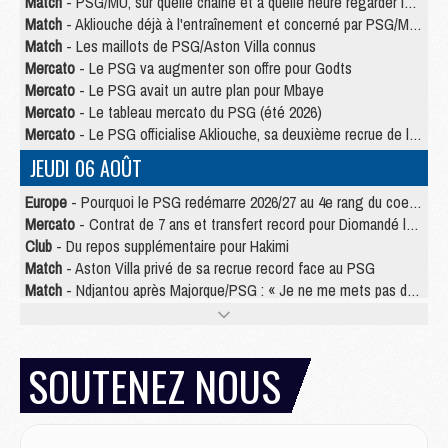
Match
- PSG/MU, sur quelle chaine et à quelle heure regarder le match ?
Match
- Akliouche déjà à l'entraînement et concerné par PSG/MU ?
Match
- Les maillots de PSG/Aston Villa connus
Mercato
- Le PSG va augmenter son offre pour Godts
Mercato
- Le PSG avait un autre plan pour Mbaye
Mercato
- Le tableau mercato du PSG (été 2026)
Mercato
- Le PSG officialise Akliouche, sa deuxième recrue de l’été
JEUDI 06 AOÛT
Europe
- Pourquoi le PSG redémarre 2026/27 au 4e rang du coefficient UEFA
Mercato
- Contrat de 7 ans et transfert record pour Diomandé loin du PSG
Club
- Du repos supplémentaire pour Hakimi
Match
- Aston Villa privé de sa recrue record face au PSG
Match
- Ndjantou après Majorque/PSG : « Je ne me mets pas de plafond »
Mercato
- La deuxième recrue du PSG arrive
Mercato
- Ferran Torres aurait enfin tranché entre le PSG et le Barça
Match
- Rafel Pol « touché » par l'hommage reçu avant Majorque/PSG
SOUTENEZ NOUS
Match
- Majorque/PSG (3-0), les performances individuelles
Match
- Luis Enrique : « On attend le retour de nos internationaux »
MERCREDI 05 AOÛT