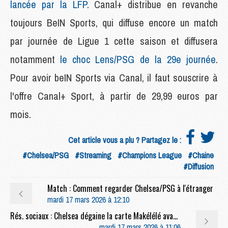
lancée par la LFP
. Canal+ distribue en revanche
toujours BeIN Sports, qui diffuse encore un match
par journée de Ligue 1 cette saison et diffusera
notamment
le choc Lens/PSG de la 29e journée
.
Pour avoir beIN Sports via Canal, il faut souscrire à
l'offre Canal+ Sport, à partir de 29,99 euros par
mois.
Cet article vous a plu ? Partagez le :
#Chelsea/PSG
#Streaming
#Champions League
#Chaine
#Diffusion
Match : Comment regarder Chelsea/PSG à l'étranger
mardi 17 mars 2026 à 12:10
Rés. sociaux : Chelsea dégaine la carte Makélélé avant le retour face au PSG
mardi 17 mars 2026 à 11:06