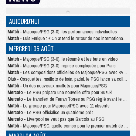
AUJOURD'HUI
Match
- Majorque/PSG (3-0), les performances individuelles
Match
- Luis Enrique : « On attend le retour de nos internationaux »
MERCREDI 05 AOÛT
Match
- Majorque/PSG (3-0), le résumé et les buts en video
Match
- Majorque/PSG (3-0), reprise compliquée pour Paris
Match
- Les compositions officielles de Majorque/PSG avec Kvara et de nombreux jeunes
Club
- Casquettes, maillots de bain, padel, le PSG lance sa collection été
Match
- Un des nouveaux maillots pour Majorque/PSG
Mercato
- Le PSG prépare une nouvelle offre pour Suzuki
Mercato
- Le transfert de Ferran Torres au PSG réglé avant le 12 août ?
Match
- Le groupe pour Majorque/PSG avec 11 absents
Mercato
- Le PSG officialise un quatrième prêt
Mercato
- Liverpool ne veut pas que Barcola au PSG
Match
- Majorque/PSG, quelle compo pour le premier match de la saison 2026/27 ?