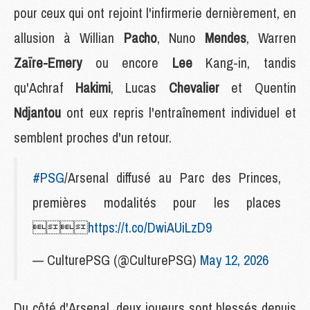
pour ceux qui ont rejoint l'infirmerie dernièrement, en
allusion à Willian
Pacho
, Nuno
Mendes
, Warren
Zaïre-Emery
ou encore
Lee
Kang-in, tandis
qu'Achraf
Hakimi
, Lucas
Chevalier
et Quentin
Ndjantou
ont eux repris l'entraînement individuel et
semblent proches d'un retour.
#PSG
/Arsenal diffusé au Parc des Princes,
premières modalités pour les places

https://t.co/DwiAUiLzD9
— CulturePSG (@CulturePSG)
May 12, 2026
Du côté d'Arsenal, deux joueurs sont blessés depuis