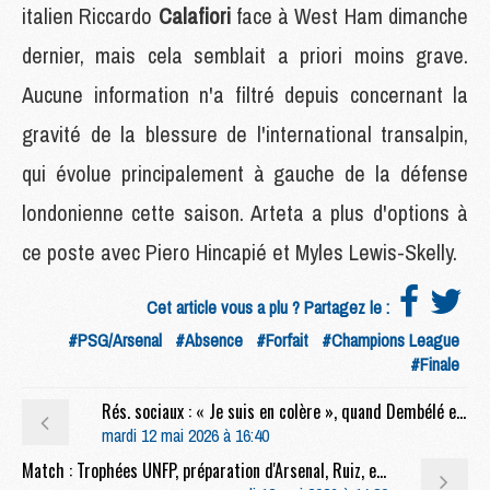
italien Riccardo
Calafiori
face à West Ham dimanche
dernier, mais cela semblait a priori moins grave.
Aucune information n'a filtré depuis concernant la
gravité de la blessure de l'international transalpin,
qui évolue principalement à gauche de la défense
londonienne cette saison. Arteta a plus d'options à
ce poste avec Piero Hincapié et Myles Lewis-Skelly.
Cet article vous a plu ? Partagez le :
#PSG/Arsenal
#Absence
#Forfait
#Champions League
#Finale
Rés. sociaux : « Je suis en colère », quand Dembélé et Doué jouent (mal) la comédie
mardi 12 mai 2026 à 16:40
Match : Trophées UNFP, préparation d'Arsenal, Ruiz, etc, la conf' complète de Luis Enrique avant Lens/PSG