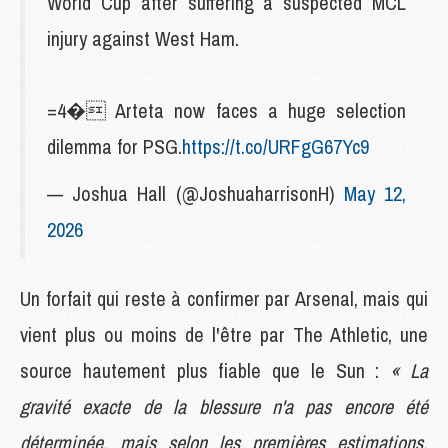
World Cup after suffering a suspected MCL
injury against West Ham.
=4� Arteta now faces a huge selection
dilemma for PSG.
https://t.co/URFgG67Yc9
— Joshua Hall (@JoshuaharrisonH)
May 12,
2026
Un forfait qui reste à confirmer par Arsenal, mais qui
vient plus ou moins de l'être par The Athletic, une
source hautement plus fiable que le Sun :
« La
gravité exacte de la blessure n'a pas encore été
déterminée, mais selon les premières estimations,