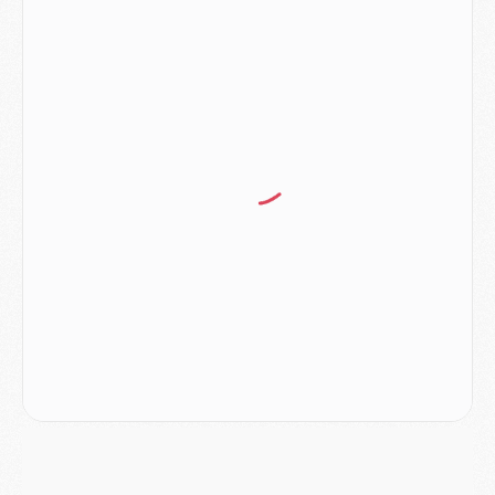
Europe
- Gros coup dur pour Aston Villa avant de croiser le PSG
DIMANCHE 02 AOÛT
Mercato
- Le transfert de Kolo Muani à la Juventus est officiel
Mercato
- [MAJ] Le PSG a fait une grosse offre à Parme pour Suzuki
Mercato
- Le PSG a envoyé une première offre pour Mika Godts
Club
- Après Pacho, d'autres retours en vue
Mercato
- Changement de dernière minute pour Kolo Muani
SAMEDI 01 AOÛT
Mercato
- L'agent de Mika Godts confirme un accord avec le PSG
Club
- Quels numéros de maillot pour Akliouche et Digne au PSG ?
Match
- Un hommage prévu lors de Brest/PSG
Mercato
- Le PSG et le Barça ont rendez-vous pour Ferran Torres
Mercato
- Guéla Doué dans les listes du PSG
Mercato
- Le transfert de Mika Godts au PSG en bonne voie
VENDREDI 31 JUILLET
Match
- Un diffuseur annoncé pour les deux premiers matchs amicaux du PSG
Mercato
- Le transfert d'Akliouche au PSG bouclé, le montant se précise