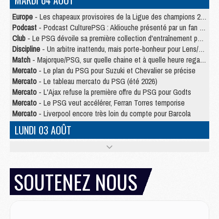
MARDI 04 AOÛT
Europe
- Les chapeaux provisoires de la Ligue des champions 2026/27
Podcast
- Podcast CulturePSG : Akliouche présenté par un fan de Monaco
Club
- Le PSG dévoile sa première collection d'entraînement pour 2026/2027
Discipline
- Un arbitre inattendu, mais porte-bonheur pour Lens/PSG
Match
- Majorque/PSG, sur quelle chaine et à quelle heure regarder le match ?
Mercato
- Le plan du PSG pour Suzuki et Chevalier se précise
Mercato
- Le tableau mercato du PSG (été 2026)
Mercato
- L'Ajax refuse la première offre du PSG pour Godts
Mercato
- Le PSG veut accélérer, Ferran Torres temporise
Mercato
- Liverpool encore très loin du compte pour Barcola
LUNDI 03 AOÛT
Match
- Podcast CulturePSG : Mercato (Godts, Suzuki, Akliouche, Barcola, etc)
Mercato
- L'Ajax attend bien plus de 45M pour Mika Godts
Club
- Quatre retours importants dans le groupe du PSG, et un plus discret
SOUTENEZ NOUS
Mercato
- Ayari file en Ligue 2
Club
- Le PSG s'associe avec un géant de la tech
Mercato
- Vu d'Italie, le transfert de Suzuki au PSG est bien engagé
Mercato
- Ferran Torres ne serait pas à vendre, mais...