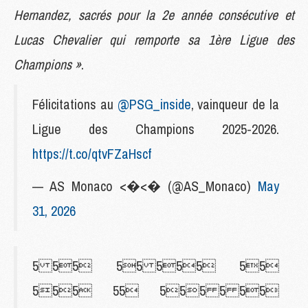
Hernandez, sacrés pour la 2e année consécutive et
Lucas Chevalier qui remporte sa 1ère Ligue des
Champions »
.
Félicitations au
@PSG_inside
, vainqueur de la
Ligue des Champions 2025-2026.
https://t.co/qtvFZaHscf
— AS Monaco <�<� (@AS_Monaco)
May
31, 2026
5 55 55 555 55
555 55 555 5 55