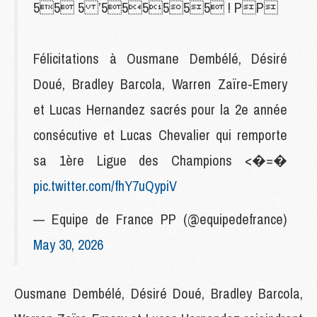
55 5 ’555555 ! PP
Félicitations à Ousmane Dembélé, Désiré
Doué, Bradley Barcola, Warren Zaïre-Emery
et Lucas Hernandez sacrés pour la 2e année
consécutive et Lucas Chevalier qui remporte
sa 1ère Ligue des Champions <�=�
pic.twitter.com/fhY7uQypiV
— Equipe de France PP (@equipedefrance)
May 30, 2026
Ousmane Dembélé, Désiré Doué, Bradley Barcola,