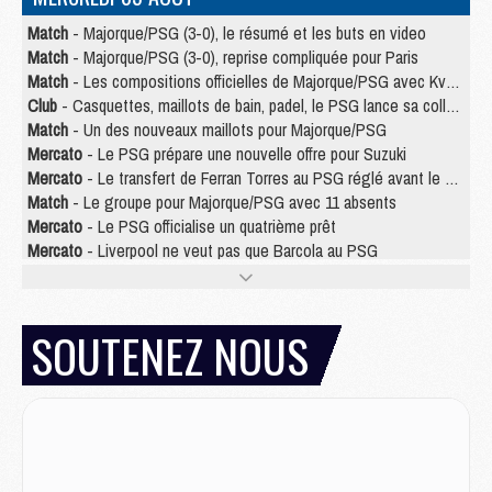
Match
- Majorque/PSG (3-0), le résumé et les buts en video
Match
- Majorque/PSG (3-0), reprise compliquée pour Paris
Match
- Les compositions officielles de Majorque/PSG avec Kvara et de nombreux jeunes
Club
- Casquettes, maillots de bain, padel, le PSG lance sa collection été
Match
- Un des nouveaux maillots pour Majorque/PSG
Mercato
- Le PSG prépare une nouvelle offre pour Suzuki
Mercato
- Le transfert de Ferran Torres au PSG réglé avant le 12 août ?
Match
- Le groupe pour Majorque/PSG avec 11 absents
Mercato
- Le PSG officialise un quatrième prêt
Mercato
- Liverpool ne veut pas que Barcola au PSG
Match
- Majorque/PSG, quelle compo pour le premier match de la saison 2026/27 ?
MARDI 04 AOÛT
SOUTENEZ NOUS
Europe
- Les chapeaux provisoires de la Ligue des champions 2026/27
Podcast
- Podcast CulturePSG : Akliouche présenté par un fan de Monaco
Club
- Le PSG dévoile sa première collection d'entraînement pour 2026/2027
Discipline
- Un arbitre inattendu, mais porte-bonheur pour Lens/PSG
Match
- Majorque/PSG, sur quelle chaine et à quelle heure regarder le match ?
Mercato
- Le plan du PSG pour Suzuki et Chevalier se précise