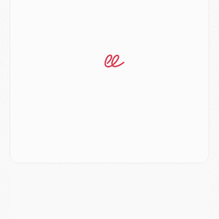
Mercato
- L'Ajax refuse la première offre du PSG pour Godts
Mercato
- Le PSG veut accélérer, Ferran Torres temporise
Mercato
- Liverpool encore très loin du compte pour Barcola
LUNDI 03 AOÛT
Match
- Podcast CulturePSG : Mercato (Godts, Suzuki, Akliouche, Barcola, etc)
Mercato
- L'Ajax attend bien plus de 45M pour Mika Godts
Club
- Quatre retours importants dans le groupe du PSG, et un plus discret
Mercato
- Ayari file en Ligue 2
Club
- Le PSG s'associe avec un géant de la tech
Mercato
- Vu d'Italie, le transfert de Suzuki au PSG est bien engagé
Mercato
- Ferran Torres ne serait pas à vendre, mais...
Europe
- Gros coup dur pour Aston Villa avant de croiser le PSG
DIMANCHE 02 AOÛT
Mercato
- Le transfert de Kolo Muani à la Juventus est officiel
Mercato
- [MAJ] Le PSG a fait une grosse offre à Parme pour Suzuki
Mercato
- Le PSG a envoyé une première offre pour Mika Godts
Club
- Après Pacho, d'autres retours en vue
Mercato
- Changement de dernière minute pour Kolo Muani