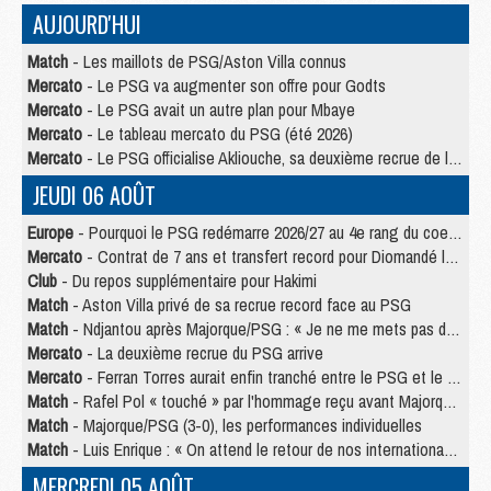
AUJOURD'HUI
Match
- Les maillots de PSG/Aston Villa connus
Mercato
- Le PSG va augmenter son offre pour Godts
Mercato
- Le PSG avait un autre plan pour Mbaye
Mercato
- Le tableau mercato du PSG (été 2026)
Mercato
- Le PSG officialise Akliouche, sa deuxième recrue de l’été
JEUDI 06 AOÛT
Europe
- Pourquoi le PSG redémarre 2026/27 au 4e rang du coefficient UEFA
Mercato
- Contrat de 7 ans et transfert record pour Diomandé loin du PSG
Club
- Du repos supplémentaire pour Hakimi
Match
- Aston Villa privé de sa recrue record face au PSG
Match
- Ndjantou après Majorque/PSG : « Je ne me mets pas de plafond »
Mercato
- La deuxième recrue du PSG arrive
Mercato
- Ferran Torres aurait enfin tranché entre le PSG et le Barça
Match
- Rafel Pol « touché » par l'hommage reçu avant Majorque/PSG
Match
- Majorque/PSG (3-0), les performances individuelles
Match
- Luis Enrique : « On attend le retour de nos internationaux »
MERCREDI 05 AOÛT