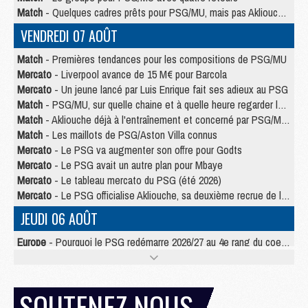
Match
- Quelques cadres prêts pour PSG/MU, mais pas Akliouche ?
VENDREDI 07 AOÛT
Match
- Premières tendances pour les compositions de PSG/MU
Mercato
- Liverpool avance de 15 M€ pour Barcola
Mercato
- Un jeune lancé par Luis Enrique fait ses adieux au PSG
Match
- PSG/MU, sur quelle chaine et à quelle heure regarder le match ?
Match
- Akliouche déjà à l'entraînement et concerné par PSG/MU ?
Match
- Les maillots de PSG/Aston Villa connus
Mercato
- Le PSG va augmenter son offre pour Godts
Mercato
- Le PSG avait un autre plan pour Mbaye
Mercato
- Le tableau mercato du PSG (été 2026)
Mercato
- Le PSG officialise Akliouche, sa deuxième recrue de l’été
JEUDI 06 AOÛT
Europe
- Pourquoi le PSG redémarre 2026/27 au 4e rang du coefficient UEFA
Mercato
- Contrat de 7 ans et transfert record pour Diomandé loin du PSG
Club
- Du repos supplémentaire pour Hakimi
Match
- Aston Villa privé de sa recrue record face au PSG
SOUTENEZ NOUS
Match
- Ndjantou après Majorque/PSG : « Je ne me mets pas de plafond »