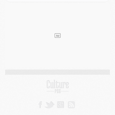
Europe
- Les chapeaux provisoires de la Ligue des champions 2026/27
Podcast
- Podcast CulturePSG : Akliouche présenté par un fan de Monaco
Club
- Le PSG dévoile sa première collection d'entraînement pour 2026/2027
Discipline
- Un arbitre inattendu, mais porte-bonheur pour Lens/PSG
Match
- Majorque/PSG, sur quelle chaine et à quelle heure regarder le match ?
Mercato
- Le plan du PSG pour Suzuki et Chevalier se précise
Mercato
- L'Ajax refuse la première offre du PSG pour Godts
Mercato
- Le PSG veut accélérer, Ferran Torres temporise
Mercato
- Liverpool encore très loin du compte pour Barcola
LUNDI 03 AOÛT
Match
- Podcast CulturePSG : Mercato (Godts, Suzuki, Akliouche, Barcola, etc)
Mercato
- L'Ajax attend bien plus de 45M pour Mika Godts
Club
- Quatre retours importants dans le groupe du PSG, et un plus discret
Mercato
- Ayari file en Ligue 2
Club
- Le PSG s'associe avec un géant de la tech
Mercato
- Vu d'Italie, le transfert de Suzuki au PSG est bien engagé
Mercato
- Ferran Torres ne serait pas à vendre, mais...
Europe
- Gros coup dur pour Aston Villa avant de croiser le PSG
DIMANCHE 02 AOÛT