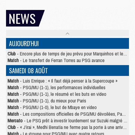
NEWS
AUJOURD'HUI
Club
- Encore plus de temps de jeu prévu pour Marquinhos et les Portugais en Supercoupe
Match
- Le transfert de Ferran Torres au PSG avance
SAMEDI 08 AOÛT
Match
- Luis Enrique : « Il faut déjà penser à la Supercoupe »
Match
- PSG/MU (1-1), les performances individuelles
Match
- PSG/MU (1-1), le résumé et les buts en video
Match
- PSG/MU (1-1), du mieux pour Paris
Match
- PSG/MU (1-0), le but de Mbaye en video
Match
- Les compositions officielles de PSG/MU dévoilées, Pacho titulaire
Mercato
- Le PSG prêt à investir lourdement sur Suzuki malgré Safonov et Chevalier
Club
- « J’irai », Medhi Benatia ne ferme pas la porte à une arrivée au PSG
Match
- Le groupe pour PSG/MU avec quatre retours