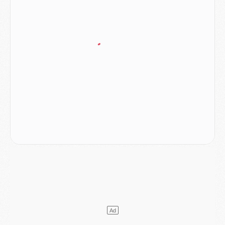
Discipline
- Un arbitre inattendu, mais porte-bonheur pour Lens/PSG
Match
- Majorque/PSG, sur quelle chaine et à quelle heure regarder le match ?
Mercato
- Le plan du PSG pour Suzuki et Chevalier se précise
Mercato
- L'Ajax refuse la première offre du PSG pour Godts
Mercato
- Le PSG veut accélérer, Ferran Torres temporise
Mercato
- Liverpool encore très loin du compte pour Barcola
LUNDI 03 AOÛT
Match
- Podcast CulturePSG : Mercato (Godts, Suzuki, Akliouche, Barcola, etc)
Mercato
- L'Ajax attend bien plus de 45M pour Mika Godts
Club
- Quatre retours importants dans le groupe du PSG, et un plus discret
Mercato
- Ayari file en Ligue 2
Club
- Le PSG s'associe avec un géant de la tech
Mercato
- Vu d'Italie, le transfert de Suzuki au PSG est bien engagé
Mercato
- Ferran Torres ne serait pas à vendre, mais...
Europe
- Gros coup dur pour Aston Villa avant de croiser le PSG
DIMANCHE 02 AOÛT
Mercato
- Le transfert de Kolo Muani à la Juventus est officiel
Mercato
- [MAJ] Le PSG a fait une grosse offre à Parme pour Suzuki
Mercato
- Le PSG a envoyé une première offre pour Mika Godts