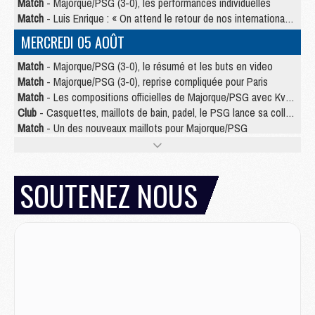
Match
- Majorque/PSG (3-0), les performances individuelles
Match
- Luis Enrique : « On attend le retour de nos internationaux »
MERCREDI 05 AOÛT
Match
- Majorque/PSG (3-0), le résumé et les buts en video
Match
- Majorque/PSG (3-0), reprise compliquée pour Paris
Match
- Les compositions officielles de Majorque/PSG avec Kvara et de nombreux jeunes
Club
- Casquettes, maillots de bain, padel, le PSG lance sa collection été
Match
- Un des nouveaux maillots pour Majorque/PSG
Mercato
- Le PSG prépare une nouvelle offre pour Suzuki
Mercato
- Le transfert de Ferran Torres au PSG réglé avant le 12 août ?
Match
- Le groupe pour Majorque/PSG avec 11 absents
SOUTENEZ NOUS
Mercato
- Le PSG officialise un quatrième prêt
Mercato
- Liverpool ne veut pas que Barcola au PSG
Match
- Majorque/PSG, quelle compo pour le premier match de la saison 2026/27 ?
MARDI 04 AOÛT
Europe
- Les chapeaux provisoires de la Ligue des champions 2026/27
Podcast
- Podcast CulturePSG : Akliouche présenté par un fan de Monaco
Club
- Le PSG dévoile sa première collection d'entraînement pour 2026/2027