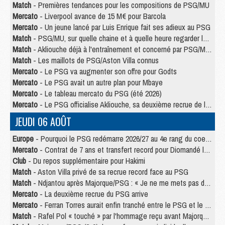
Match
- Premières tendances pour les compositions de PSG/MU
Mercato
- Liverpool avance de 15 M€ pour Barcola
Mercato
- Un jeune lancé par Luis Enrique fait ses adieux au PSG
Match
- PSG/MU, sur quelle chaine et à quelle heure regarder le match ?
Match
- Akliouche déjà à l'entraînement et concerné par PSG/MU ?
Match
- Les maillots de PSG/Aston Villa connus
Mercato
- Le PSG va augmenter son offre pour Godts
Mercato
- Le PSG avait un autre plan pour Mbaye
Mercato
- Le tableau mercato du PSG (été 2026)
Mercato
- Le PSG officialise Akliouche, sa deuxième recrue de l’été
JEUDI 06 AOÛT
Europe
- Pourquoi le PSG redémarre 2026/27 au 4e rang du coefficient UEFA
Mercato
- Contrat de 7 ans et transfert record pour Diomandé loin du PSG
Club
- Du repos supplémentaire pour Hakimi
Match
- Aston Villa privé de sa recrue record face au PSG
Match
- Ndjantou après Majorque/PSG : « Je ne me mets pas de plafond »
Mercato
- La deuxième recrue du PSG arrive
Mercato
- Ferran Torres aurait enfin tranché entre le PSG et le Barça
Match
- Rafel Pol « touché » par l'hommage reçu avant Majorque/PSG