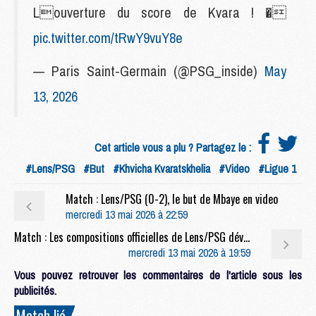
Louverture du score de Kvara ! �
pic.twitter.com/tRwY9vuY8e
— Paris Saint-Germain (@PSG_inside)
May
13, 2026
Cet article vous a plu ? Partagez le :
#Lens/PSG
#But
#Khvicha Kvaratskhelia
#Video
#Ligue 1
Match : Lens/PSG (0-2), le but de Mbaye en video
mercredi 13 mai 2026 à 22:59
Match : Les compositions officielles de Lens/PSG dévoilées, Barcola titulaire
mercredi 13 mai 2026 à 19:59
Vous pouvez retrouver les commentaires de l'article sous les
publicités.
Match lié