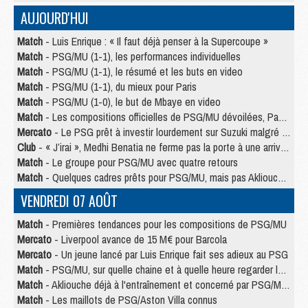
AUJOURD'HUI
Match
- Luis Enrique : « Il faut déjà penser à la Supercoupe »
Match
- PSG/MU (1-1), les performances individuelles
Match
- PSG/MU (1-1), le résumé et les buts en video
Match
- PSG/MU (1-1), du mieux pour Paris
Match
- PSG/MU (1-0), le but de Mbaye en video
Match
- Les compositions officielles de PSG/MU dévoilées, Pacho titulaire
Mercato
- Le PSG prêt à investir lourdement sur Suzuki malgré Safonov et Chevalier
Club
- « J’irai », Medhi Benatia ne ferme pas la porte à une arrivée au PSG
Match
- Le groupe pour PSG/MU avec quatre retours
Match
- Quelques cadres prêts pour PSG/MU, mais pas Akliouche ?
VENDREDI 07 AOÛT
Match
- Premières tendances pour les compositions de PSG/MU
Mercato
- Liverpool avance de 15 M€ pour Barcola
Mercato
- Un jeune lancé par Luis Enrique fait ses adieux au PSG
Match
- PSG/MU, sur quelle chaine et à quelle heure regarder le match ?
Match
- Akliouche déjà à l'entraînement et concerné par PSG/MU ?
Match
- Les maillots de PSG/Aston Villa connus