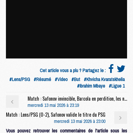
Cet article vous a plu ? Partagez le :
#Lens/PSG
#Résumé
#Video
#But
#Khvicha Kvaratskhelia
#Ibrahim Mbaye
#Ligue 1
Match : Safonov invincible, Barcola en perdition, les notes de Lens/PSG (0-2)
mercredi 13 mai 2026 à 23:19
Match : Lens/PSG (0-2), Safonov valide le titre du PSG
mercredi 13 mai 2026 à 23:00
Vous pouvez retrouver les commentaires de l'article sous les