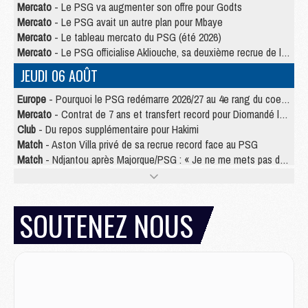
Mercato
- Le PSG va augmenter son offre pour Godts
Mercato
- Le PSG avait un autre plan pour Mbaye
Mercato
- Le tableau mercato du PSG (été 2026)
Mercato
- Le PSG officialise Akliouche, sa deuxième recrue de l’été
JEUDI 06 AOÛT
Europe
- Pourquoi le PSG redémarre 2026/27 au 4e rang du coefficient UEFA
Mercato
- Contrat de 7 ans et transfert record pour Diomandé loin du PSG
Club
- Du repos supplémentaire pour Hakimi
Match
- Aston Villa privé de sa recrue record face au PSG
Match
- Ndjantou après Majorque/PSG : « Je ne me mets pas de plafond »
Mercato
- La deuxième recrue du PSG arrive
Mercato
- Ferran Torres aurait enfin tranché entre le PSG et le Barça
Match
- Rafel Pol « touché » par l'hommage reçu avant Majorque/PSG
SOUTENEZ NOUS
Match
- Majorque/PSG (3-0), les performances individuelles
Match
- Luis Enrique : « On attend le retour de nos internationaux »
MERCREDI 05 AOÛT
Match
- Majorque/PSG (3-0), le résumé et les buts en video
Match
- Majorque/PSG (3-0), reprise compliquée pour Paris