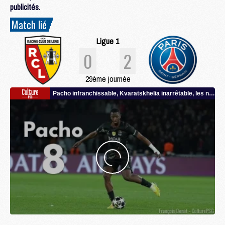
publicités.
Match lié
Ligue 1
0
2
29ème journée