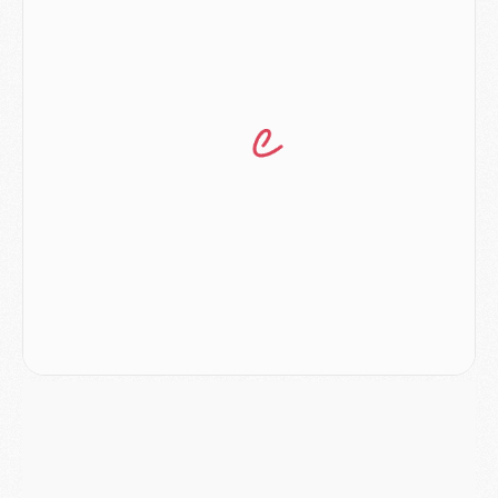
Match
- Les compositions officielles de Majorque/PSG avec Kvara et de nombreux jeunes
Club
- Casquettes, maillots de bain, padel, le PSG lance sa collection été
Match
- Un des nouveaux maillots pour Majorque/PSG
Mercato
- Le PSG prépare une nouvelle offre pour Suzuki
Mercato
- Le transfert de Ferran Torres au PSG réglé avant le 12 août ?
Match
- Le groupe pour Majorque/PSG avec 11 absents
Mercato
- Le PSG officialise un quatrième prêt
Mercato
- Liverpool ne veut pas que Barcola au PSG
Match
- Majorque/PSG, quelle compo pour le premier match de la saison 2026/27 ?
MARDI 04 AOÛT
Europe
- Les chapeaux provisoires de la Ligue des champions 2026/27
Podcast
- Podcast CulturePSG : Akliouche présenté par un fan de Monaco
Club
- Le PSG dévoile sa première collection d'entraînement pour 2026/2027
Discipline
- Un arbitre inattendu, mais porte-bonheur pour Lens/PSG
Match
- Majorque/PSG, sur quelle chaine et à quelle heure regarder le match ?
Mercato
- Le plan du PSG pour Suzuki et Chevalier se précise
Mercato
- L'Ajax refuse la première offre du PSG pour Godts
Mercato
- Le PSG veut accélérer, Ferran Torres temporise
Mercato
- Liverpool encore très loin du compte pour Barcola