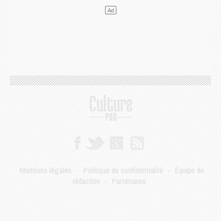
LUNDI 03 AOÛT
Match
- Podcast CulturePSG : Mercato (Godts, Suzuki, Akliouche, Barcola, etc)
Mercato
- L'Ajax attend bien plus de 45M pour Mika Godts
Club
- Quatre retours importants dans le groupe du PSG, et un plus discret
Mercato
- Ayari file en Ligue 2
Club
- Le PSG s'associe avec un géant de la tech
Mercato
- Vu d'Italie, le transfert de Suzuki au PSG est bien engagé
Mercato
- Ferran Torres ne serait pas à vendre, mais...
Europe
- Gros coup dur pour Aston Villa avant de croiser le PSG
DIMANCHE 02 AOÛT
Mercato
- Le transfert de Kolo Muani à la Juventus est officiel
Mercato
- [MAJ] Le PSG a fait une grosse offre à Parme pour Suzuki
Mercato
- Le PSG a envoyé une première offre pour Mika Godts
Club
- Après Pacho, d'autres retours en vue
Mentions légales
-
Politique de confidentialité
-
Équipe de
Mercato
- Changement de dernière minute pour Kolo Muani
rédaction
-
Partenaires
SAMEDI 01 AOÛT
Mercato
- L'agent de Mika Godts confirme un accord avec le PSG
Club
- Quels numéros de maillot pour Akliouche et Digne au PSG ?