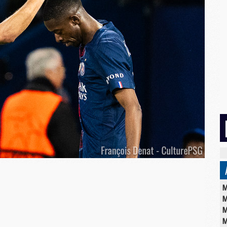
M
M
M
M