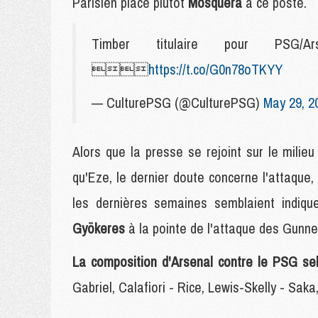
Parisien place plutôt
Mosquera
à ce poste.
Timber titulaire pour PSG/

https://t.co/G0n78oTKYY
— CulturePSG (@CulturePSG)
May 29, 2
Alors que la presse se rejoint sur le mili
qu'Eze, le dernier doute concerne l'attaque,
les dernières semaines semblaient indiq
Gyökeres
à la pointe de l'attaque des Gunne
La composition d'Arsenal contre le PSG se
Gabriel, Calafiori - Rice, Lewis-Skelly - Sa