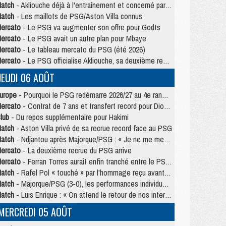
atch
- Akliouche déjà à l'entraînement et concerné par PSG/MU ?
atch
- Les maillots de PSG/Aston Villa connus
ercato
- Le PSG va augmenter son offre pour Godts
ercato
- Le PSG avait un autre plan pour Mbaye
ercato
- Le tableau mercato du PSG (été 2026)
ercato
- Le PSG officialise Akliouche, sa deuxième recrue de l’été
JEUDI 06 AOÛT
urope
- Pourquoi le PSG redémarre 2026/27 au 4e rang du coefficient UEFA
ercato
- Contrat de 7 ans et transfert record pour Diomandé loin du PSG
lub
- Du repos supplémentaire pour Hakimi
atch
- Aston Villa privé de sa recrue record face au PSG
atch
- Ndjantou après Majorque/PSG : « Je ne me mets pas de plafond »
ercato
- La deuxième recrue du PSG arrive
ercato
- Ferran Torres aurait enfin tranché entre le PSG et le Barça
atch
- Rafel Pol « touché » par l'hommage reçu avant Majorque/PSG
atch
- Majorque/PSG (3-0), les performances individuelles
atch
- Luis Enrique : « On attend le retour de nos internationaux »
MERCREDI 05 AOÛT