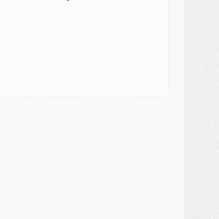
ercato
- Le PSG veut accélérer, Ferran Torres temporise
ercato
- Liverpool encore très loin du compte pour Barcola
LUNDI 03 AOÛT
atch
- Podcast CulturePSG : Mercato (Godts, Suzuki, Akliouche, Barcola, etc)
ercato
- L'Ajax attend bien plus de 45M pour Mika Godts
lub
- Quatre retours importants dans le groupe du PSG, et un plus discret
ercato
- Ayari file en Ligue 2
lub
- Le PSG s'associe avec un géant de la tech
ercato
- Vu d'Italie, le transfert de Suzuki au PSG est bien engagé
ercato
- Ferran Torres ne serait pas à vendre, mais...
urope
- Gros coup dur pour Aston Villa avant de croiser le PSG
DIMANCHE 02 AOÛT
ercato
- Le transfert de Kolo Muani à la Juventus est officiel
ercato
- [MAJ] Le PSG a fait une grosse offre à Parme pour Suzuki
ercato
- Le PSG a envoyé une première offre pour Mika Godts
lub
- Après Pacho, d'autres retours en vue
ercato
- Changement de dernière minute pour Kolo Muani
SAMEDI 01 AOÛT