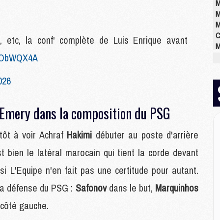
M
M
M
C
e, etc, la conf' complète de Luis Enrique avant
M
RuObWQX4A
M
M
M
026
M
M
-Emery dans la composition du PSG
M
tôt à voir Achraf
Hakimi
débuter au poste d'arrière
E
st bien le latéral marocain qui tient la corde devant
P
C
i L'Equipe n'en fait pas une certitude pour autant.
D
 la défense du PSG :
Safonov
dans le but,
Marquinhos
M
M
côté gauche.
M