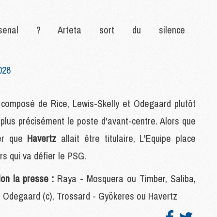
M
C
Arsenal ? Arteta sort du silence
M
M
M
M
026
M
eu composé de Rice, Lewis-Skelly et Odegaard plutôt
M
C
 plus précisément le poste d'avant-centre. Alors que
C
uer que
Havertz
allait être titulaire, L'Equipe place
M
rs qui va défier le PSG.
S
lon la presse :
Raya - Mosquera ou Timber, Saliba,
M
C
ka, Odegaard (c), Trossard - Gyökeres ou Havertz
M
C