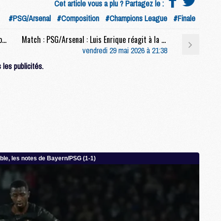
Cet article vous a plu ? Partagez le :
M
#PSG/Arsenal
#Composition
#Champions League
#Finale
M
Match : Cotes et pronostics PSG - Arsenal : notre analyse complète
Match : PSG/Arsenal : Luis Enrique réagit à la déclaration polémique d'Arteta
vendredi 29 mai 2026 à 21:38
M
M
les publicités.
M
M
M
M
M
M
C
M
M
F
C
M