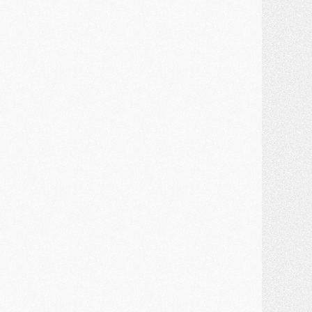
ercato
- Kroupi retiré du mercato
ercato
- Enfin une avancée dans le transfert d'Akliouche
MERCREDI 29 JUILLET
ercato
- Ferran Torres priorité du PSG, mais ouvert à tout
ercato
- Première offre de Liverpool en approche pour Barcola
ercato
- Le montant du transfert de Kolo Muani se précise, la formule aussi
ercato
- Kolo Muani attendu en Italie, son transfert débloqué
ercato
- Monaco a encore repoussé une offre du PSG pour Akliouche
ercato
- Liverpool presque d'accord avec Barcola, le PSG pas du tout
ercato
- Moment décisif pour le transfert de Kolo Muani
MARDI 28 JUILLET
ercato
- Des intermédiaires ont tenté de relancer Diomande au PSG
lub
- Au moins neuf jeunes conviés à l'entraînement des pros
ercato
- Une partie du communiqué du PSG sur Diomande expliquée
ercato
- Barcola futur plus gros transfert de l'été ?
ormation
- Retour sur la saison des U17 du PSG en 7 chiffres clés
lub
- Le PSG connaît ses premiers matches de septembre
ercato
- Un troisième prêt bouclé par le PSG