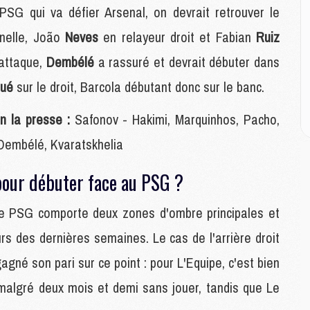
M
PSG qui va défier Arsenal, on devrait retrouver le
M
inelle, João
Neves
en relayeur droit et Fabian
Ruiz
attaque,
Dembélé
a rassuré et devrait débuter dans
M
M
oué
sur le droit, Barcola débutant donc sur le banc.
C
M
n la presse :
Safonov - Hakimi, Marquinhos, Pacho,
C
M
 Dembélé, Kvaratskhelia
M
E
pour débuter face au PSG ?
 le PSG comporte deux zones d'ombre principales et
M
M
urs des dernières semaines. Le cas de l'arrière droit
M
agné son pari sur ce point : pour L'Equipe, c'est bien
C
M
 malgré deux mois et demi sans jouer, tandis que Le