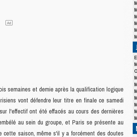
M
M
M
M
M
M
E
M
C
M
M
ois semaines et demie après la qualification logique
M
M
arisiens vont défendre leur titre en finale ce samedi
M
sur l'effectif ont été effacés au cours des dernières
M
M
embélé au sein du groupe, et Paris se présente au
re cette saison, même s'il y a forcément des doutes