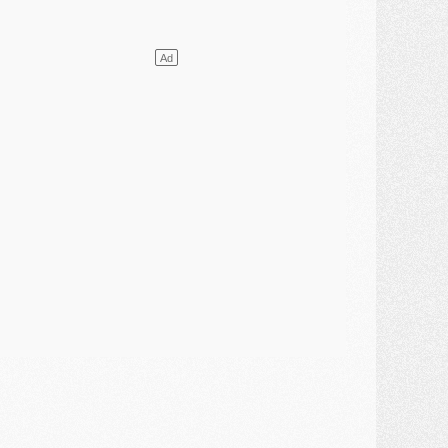
ercato
- L'agent de Mika Godts confirme un accord avec le PSG
lub
- Quels numéros de maillot pour Akliouche et Digne au PSG ?
atch
- Un hommage prévu lors de Brest/PSG
ercato
- Le PSG et le Barça ont rendez-vous pour Ferran Torres
ercato
- Guéla Doué dans les listes du PSG
ercato
- Le transfert de Mika Godts au PSG en bonne voie
VENDREDI 31 JUILLET
atch
- Un diffuseur annoncé pour les deux premiers matchs amicaux du PSG
ercato
- Le transfert d'Akliouche au PSG bouclé, le montant se précise
lub
- Un retour majeur dans le groupe du PSG
lub
- [MAJ] Ndjantou et deux jeunes du PSG annoncés dans un tournoi U21
ercato
- L'étonnante piste Suzuki confirmée et onéreuse
JEUDI 30 JUILLET
élections
- Ancelotti fait le ménage au Brésil mais veut garder Marquinhos
ercato
- Le statu quo du milieu du PSG se précise
lub
- Le PSG plutôt que la FIFA pour Al-Khelaïfi, poussé par l'UEFA ?
ercato
- Le PSG presserait Ferran Torres de se décider, deux pistes de secours
lub
- Déguisements, shopping, double scouting, Luis Campos dévoile ses méthodes