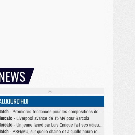
NEWS
AUJOURD'HUI
atch
- Premières tendances pour les compositions de PSG/MU
ercato
- Liverpool avance de 15 M€ pour Barcola
ercato
- Un jeune lancé par Luis Enrique fait ses adieux au PSG
atch
- PSG/MU, sur quelle chaine et à quelle heure regarder le match ?