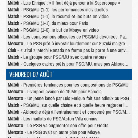
Match
- Luis Enrique : « Il faut déjà penser à la Supercoupe »
Match
- PSG/MU (1-1), les performances individuelles
Match
- PSG/MU (1-1), le résumé et les buts en video
Match
- PSG/MU (1-1), du mieux pour Paris
Match
- PSG/MU (1-0), le but de Mbaye en video
Match
- Les compositions officielles de PSG/MU dévoilées, Pacho titulaire
Mercato
- Le PSG prêt à investir lourdement sur Suzuki malgré Safonov et Chevalier
Club
- « J’irai », Medhi Benatia ne ferme pas la porte à une arrivée au PSG
Match
- Le groupe pour PSG/MU avec quatre retours
Match
- Quelques cadres prêts pour PSG/MU, mais pas Akliouche ?
VENDREDI 07 AOÛT
Match
- Premières tendances pour les compositions de PSG/MU
Mercato
- Liverpool avance de 15 M€ pour Barcola
Mercato
- Un jeune lancé par Luis Enrique fait ses adieux au PSG
Match
- PSG/MU, sur quelle chaine et à quelle heure regarder le match ?
Match
- Akliouche déjà à l'entraînement et concerné par PSG/MU ?
Match
- Les maillots de PSG/Aston Villa connus
Mercato
- Le PSG va augmenter son offre pour Godts
Mercato
- Le PSG avait un autre plan pour Mbaye