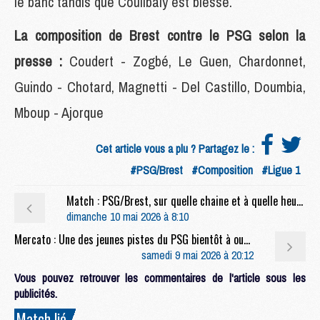
le banc tandis que Coulibaly est blessé.
La composition de Brest contre le PSG selon la
presse :
Coudert - Zogbé, Le Guen, Chardonnet,
Guindo - Chotard, Magnetti - Del Castillo, Doumbia,
Mboup - Ajorque
Cet article vous a plu ? Partagez le :
#PSG/Brest
#Composition
#Ligue 1
Match : PSG/Brest, sur quelle chaine et à quelle heure regarder le match et le multiplex ?
dimanche 10 mai 2026 à 8:10
Mercato : Une des jeunes pistes du PSG bientôt à oublier ?
samedi 9 mai 2026 à 20:12
Vous pouvez retrouver les commentaires de l'article sous les
publicités.
Match lié