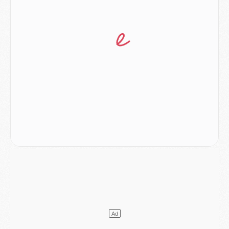
Mercato
- Le PSG prépare une nouvelle offre pour Suzuki
Mercato
- Le transfert de Ferran Torres au PSG réglé avant le 12 août ?
Match
- Le groupe pour Majorque/PSG avec 11 absents
Mercato
- Le PSG officialise un quatrième prêt
Mercato
- Liverpool ne veut pas que Barcola au PSG
Match
- Majorque/PSG, quelle compo pour le premier match de la saison 2026/27 ?
MARDI 04 AOÛT
Europe
- Les chapeaux provisoires de la Ligue des champions 2026/27
Podcast
- Podcast CulturePSG : Akliouche présenté par un fan de Monaco
Club
- Le PSG dévoile sa première collection d'entraînement pour 2026/2027
Discipline
- Un arbitre inattendu, mais porte-bonheur pour Lens/PSG
Match
- Majorque/PSG, sur quelle chaine et à quelle heure regarder le match ?
Mercato
- Le plan du PSG pour Suzuki et Chevalier se précise
Mercato
- L'Ajax refuse la première offre du PSG pour Godts
Mercato
- Le PSG veut accélérer, Ferran Torres temporise
Mercato
- Liverpool encore très loin du compte pour Barcola
LUNDI 03 AOÛT
Match
- Podcast CulturePSG : Mercato (Godts, Suzuki, Akliouche, Barcola, etc)