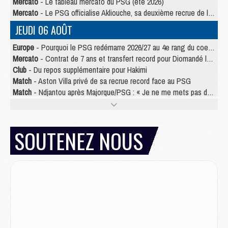
Mercato
- Le tableau mercato du PSG (été 2026)
Mercato
- Le PSG officialise Akliouche, sa deuxième recrue de l’été
JEUDI 06 AOÛT
Europe
- Pourquoi le PSG redémarre 2026/27 au 4e rang du coefficient UEFA
Mercato
- Contrat de 7 ans et transfert record pour Diomandé loin du PSG
Club
- Du repos supplémentaire pour Hakimi
Match
- Aston Villa privé de sa recrue record face au PSG
Match
- Ndjantou après Majorque/PSG : « Je ne me mets pas de plafond »
Mercato
- La deuxième recrue du PSG arrive
Mercato
- Ferran Torres aurait enfin tranché entre le PSG et le Barça
Match
- Rafel Pol « touché » par l'hommage reçu avant Majorque/PSG
SOUTENEZ NOUS
Match
- Majorque/PSG (3-0), les performances individuelles
Match
- Luis Enrique : « On attend le retour de nos internationaux »
MERCREDI 05 AOÛT
Match
- Majorque/PSG (3-0), le résumé et les buts en video
Match
- Majorque/PSG (3-0), reprise compliquée pour Paris
Match
- Les compositions officielles de Majorque/PSG avec Kvara et de nombreux jeunes
Club
- Casquettes, maillots de bain, padel, le PSG lance sa collection été
Match
- Un des nouveaux maillots pour Majorque/PSG