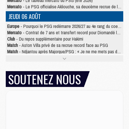
Mercato
- Le tableau mercato du PSG (été 2026)
Mercato
- Le PSG officialise Akliouche, sa deuxième recrue de l’été
JEUDI 06 AOÛT
Europe
- Pourquoi le PSG redémarre 2026/27 au 4e rang du coefficient UEFA
Mercato
- Contrat de 7 ans et transfert record pour Diomandé loin du PSG
Club
- Du repos supplémentaire pour Hakimi
Match
- Aston Villa privé de sa recrue record face au PSG
Match
- Ndjantou après Majorque/PSG : « Je ne me mets pas de plafond »
Mercato
- La deuxième recrue du PSG arrive
Mercato
- Ferran Torres aurait enfin tranché entre le PSG et le Barça
Match
- Rafel Pol « touché » par l'hommage reçu avant Majorque/PSG
SOUTENEZ NOUS
Match
- Majorque/PSG (3-0), les performances individuelles
Match
- Luis Enrique : « On attend le retour de nos internationaux »
MERCREDI 05 AOÛT
Match
- Majorque/PSG (3-0), le résumé et les buts en video
Match
- Majorque/PSG (3-0), reprise compliquée pour Paris
Match
- Les compositions officielles de Majorque/PSG avec Kvara et de nombreux jeunes
Club
- Casquettes, maillots de bain, padel, le PSG lance sa collection été
Match
- Un des nouveaux maillots pour Majorque/PSG