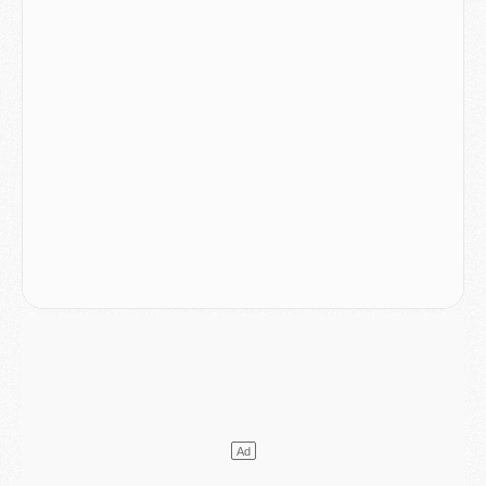
Mercato
- Le PSG prépare une nouvelle offre pour Suzuki
Mercato
- Le transfert de Ferran Torres au PSG réglé avant le 12 août ?
Match
- Le groupe pour Majorque/PSG avec 11 absents
Mercato
- Le PSG officialise un quatrième prêt
Mercato
- Liverpool ne veut pas que Barcola au PSG
Match
- Majorque/PSG, quelle compo pour le premier match de la saison 2026/27 ?
MARDI 04 AOÛT
Europe
- Les chapeaux provisoires de la Ligue des champions 2026/27
Podcast
- Podcast CulturePSG : Akliouche présenté par un fan de Monaco
Club
- Le PSG dévoile sa première collection d'entraînement pour 2026/2027
Discipline
- Un arbitre inattendu, mais porte-bonheur pour Lens/PSG
Match
- Majorque/PSG, sur quelle chaine et à quelle heure regarder le match ?
Mercato
- Le plan du PSG pour Suzuki et Chevalier se précise
Mercato
- L'Ajax refuse la première offre du PSG pour Godts
Mercato
- Le PSG veut accélérer, Ferran Torres temporise
Mercato
- Liverpool encore très loin du compte pour Barcola
LUNDI 03 AOÛT
Match
- Podcast CulturePSG : Mercato (Godts, Suzuki, Akliouche, Barcola, etc)