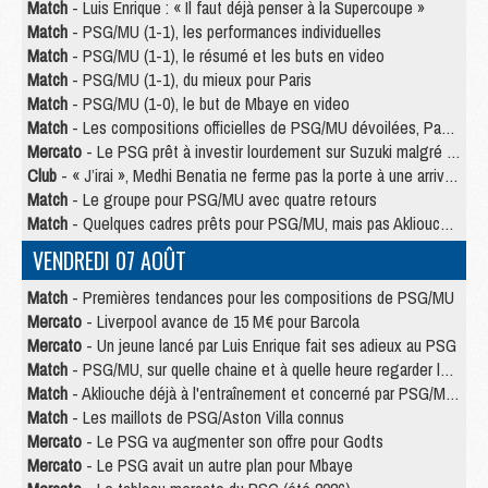
Match
- Luis Enrique : « Il faut déjà penser à la Supercoupe »
Match
- PSG/MU (1-1), les performances individuelles
Match
- PSG/MU (1-1), le résumé et les buts en video
Match
- PSG/MU (1-1), du mieux pour Paris
Match
- PSG/MU (1-0), le but de Mbaye en video
Match
- Les compositions officielles de PSG/MU dévoilées, Pacho titulaire
Mercato
- Le PSG prêt à investir lourdement sur Suzuki malgré Safonov et Chevalier
Club
- « J’irai », Medhi Benatia ne ferme pas la porte à une arrivée au PSG
Match
- Le groupe pour PSG/MU avec quatre retours
Match
- Quelques cadres prêts pour PSG/MU, mais pas Akliouche ?
VENDREDI 07 AOÛT
Match
- Premières tendances pour les compositions de PSG/MU
Mercato
- Liverpool avance de 15 M€ pour Barcola
Mercato
- Un jeune lancé par Luis Enrique fait ses adieux au PSG
Match
- PSG/MU, sur quelle chaine et à quelle heure regarder le match ?
Match
- Akliouche déjà à l'entraînement et concerné par PSG/MU ?
Match
- Les maillots de PSG/Aston Villa connus
Mercato
- Le PSG va augmenter son offre pour Godts
Mercato
- Le PSG avait un autre plan pour Mbaye