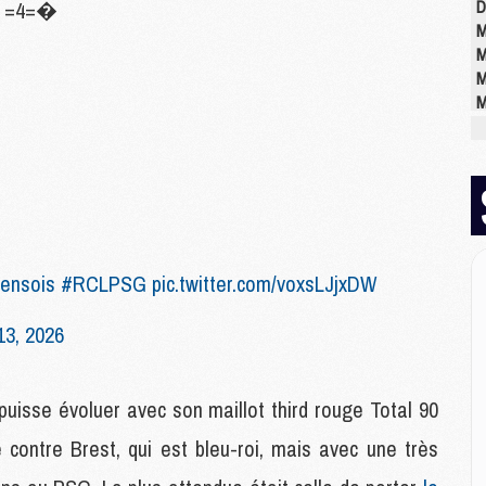
D
 =4=�
M
M
M
M
M
M
M
M
C
ensois
#RCLPSG
pic.twitter.com/voxsLJjxDW
M
C
13, 2026
M
M
E
uisse évoluer avec son maillot third rouge Total 90
 contre Brest, qui est bleu-roi, mais avec une très
M