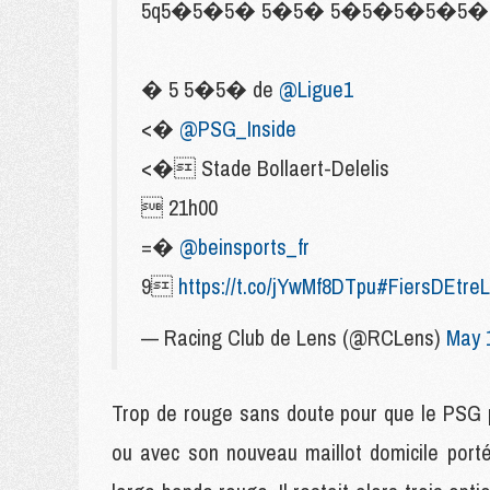
5q5�5�5� 5�5� 5�5�5�5�5�
� 5 5�5� de
@Ligue1
<�
@PSG_Inside
<� Stade Bollaert-Delelis
 21h00
=�
@beinsports_fr
9
https://t.co/jYwMf8DTpu
#FiersDEtreL
— Racing Club de Lens (@RCLens)
May 
Trop de rouge sans doute pour que le PSG p
ou avec son nouveau maillot domicile porté