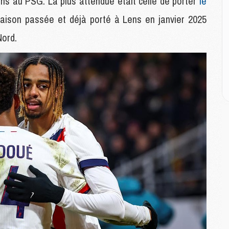
ions au PSG. La plus attendue était celle de porter
le
M
M
saison passée et déjà porté à Lens en janvier 2025
C
M
Nord.
M
C
M
M
M
M
M
M
C
C
M