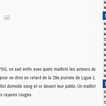
M
M
M
M
M
C
M
M
M
M
M
SG, on sait enfin avec quels maillots les acteurs du
M
M
pour ce choc en retard de la 29e journée de Ligue 1.
lot domicile sang et or devant leur public. Un maillot
E
es rayures rouges.
P
C