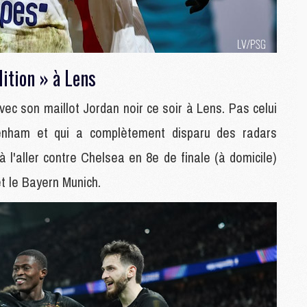
S
M
C
M
ition » à Lens
C
M
M
ec son maillot Jordan noir ce soir à Lens. Pas celui
enham et qui a complètement disparu des radars
M
à l'aller contre Chelsea en 8e de finale (à domicile)
M
 et le Bayern Munich.
M
M
M
M
M
M
C