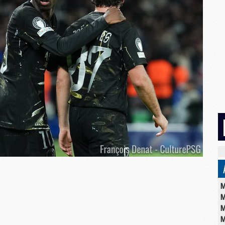
M
M
M
M