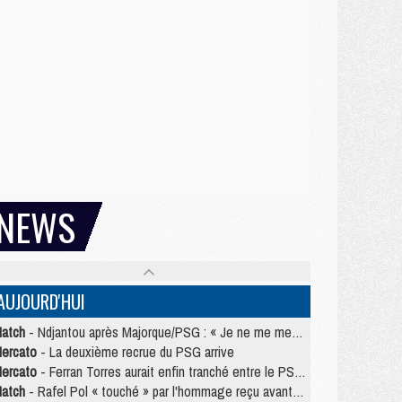
NEWS
AUJOURD'HUI
atch
- Ndjantou après Majorque/PSG : « Je ne me mets pas de plafond »
ercato
- La deuxième recrue du PSG arrive
ercato
- Ferran Torres aurait enfin tranché entre le PSG et le Barça
atch
- Rafel Pol « touché » par l'hommage reçu avant Majorque/PSG