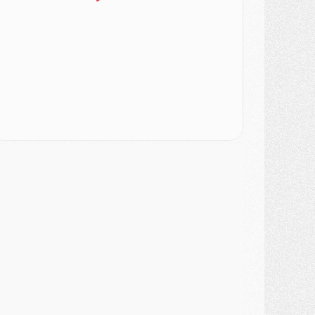
ercato
- [MAJ] Le PSG a fait une grosse offre à Parme pour Suzuki
ercato
- Le PSG a envoyé une première offre pour Mika Godts
lub
- Après Pacho, d'autres retours en vue
ercato
- Changement de dernière minute pour Kolo Muani
SAMEDI 01 AOÛT
ercato
- L'agent de Mika Godts confirme un accord avec le PSG
lub
- Quels numéros de maillot pour Akliouche et Digne au PSG ?
atch
- Un hommage prévu lors de Brest/PSG
ercato
- Le PSG et le Barça ont rendez-vous pour Ferran Torres
ercato
- Guéla Doué dans les listes du PSG
ercato
- Le transfert de Mika Godts au PSG en bonne voie
VENDREDI 31 JUILLET
atch
- Un diffuseur annoncé pour les deux premiers matchs amicaux du PSG
ercato
- Le transfert d'Akliouche au PSG bouclé, le montant se précise
lub
- Un retour majeur dans le groupe du PSG
lub
- [MAJ] Ndjantou et deux jeunes du PSG annoncés dans un tournoi U21
ercato
- L'étonnante piste Suzuki confirmée et onéreuse
JEUDI 30 JUILLET