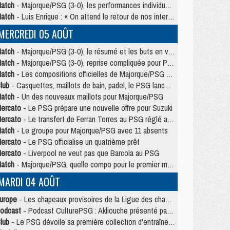
atch
- Majorque/PSG (3-0), les performances individuelles
atch
- Luis Enrique : « On attend le retour de nos internationaux »
MERCREDI 05 AOÛT
atch
- Majorque/PSG (3-0), le résumé et les buts en video
atch
- Majorque/PSG (3-0), reprise compliquée pour Paris
atch
- Les compositions officielles de Majorque/PSG avec Kvara et de nombreux jeunes
lub
- Casquettes, maillots de bain, padel, le PSG lance sa collection été
atch
- Un des nouveaux maillots pour Majorque/PSG
ercato
- Le PSG prépare une nouvelle offre pour Suzuki
ercato
- Le transfert de Ferran Torres au PSG réglé avant le 12 août ?
atch
- Le groupe pour Majorque/PSG avec 11 absents
ercato
- Le PSG officialise un quatrième prêt
ercato
- Liverpool ne veut pas que Barcola au PSG
atch
- Majorque/PSG, quelle compo pour le premier match de la saison 2026/27 ?
MARDI 04 AOÛT
urope
- Les chapeaux provisoires de la Ligue des champions 2026/27
odcast
- Podcast CulturePSG : Akliouche présenté par un fan de Monaco
lub
- Le PSG dévoile sa première collection d'entraînement pour 2026/2027