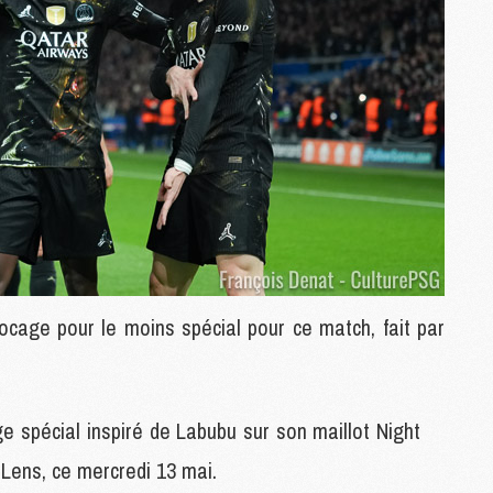
M
M
F
C
M
P
M
C
R
M
M
ocage pour le moins spécial pour ce match, fait par
C
M
e spécial inspiré de Labubu sur son maillot Night
C
C
 Lens, ce mercredi 13 mai.
M