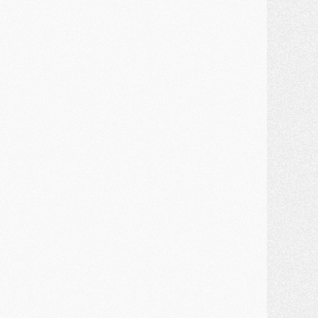
ercato
- Une partie du communiqué du PSG sur Diomande expliquée
ercato
- Barcola futur plus gros transfert de l'été ?
ormation
- Retour sur la saison des U17 du PSG en 7 chiffres clés
lub
- Le PSG connaît ses premiers matches de septembre
ercato
- Un troisième prêt bouclé par le PSG
LUNDI 27 JUILLET
odcast
- Podcast CulturePSG à 22h : Mercato (Barcola, Diomande, etc)
ercato
- La prolongation de Dembélé au PSG dans la dernière ligne droite
lub
- Le PSG a fait sa reprise avec... 9 joueurs
és. sociaux
- Les Portugais du PSG réunis pendant leurs vacances
ercato
- Le PSG avance sur la piste Suzuki
ercato
- Après Digne, un autre défenseur en approche au PSG ?
lub
- Une petite quinzaine de joueurs attendus pour la reprise de l'entraînement du PSG
DIMANCHE 26 JUILLET
ercato
- Le PSG lâche Diomande et tacle des demandes « totalement disproportionnés »
lub
- [Avant la reprise] Les tauliers de la saison passée
lub
- Barcola refuse de prolonger au PSG
ercato
- Luis Enrique derrière l'intérêt du PSG pour Rodri ?