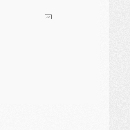
élections
- Ancelotti fait le ménage au Brésil mais veut garder Marquinhos
ercato
- Le statu quo du milieu du PSG se précise
lub
- Le PSG plutôt que la FIFA pour Al-Khelaïfi, poussé par l'UEFA ?
ercato
- Le PSG presserait Ferran Torres de se décider, deux pistes de secours
lub
- Déguisements, shopping, double scouting, Luis Campos dévoile ses méthodes
ercato
- Kroupi retiré du mercato
ercato
- Enfin une avancée dans le transfert d'Akliouche
MERCREDI 29 JUILLET
ercato
- Ferran Torres priorité du PSG, mais ouvert à tout
ercato
- Première offre de Liverpool en approche pour Barcola
ercato
- Le montant du transfert de Kolo Muani se précise, la formule aussi
ercato
- Kolo Muani attendu en Italie, son transfert débloqué
ercato
- Monaco a encore repoussé une offre du PSG pour Akliouche
ercato
- Liverpool presque d'accord avec Barcola, le PSG pas du tout
ercato
- Moment décisif pour le transfert de Kolo Muani
MARDI 28 JUILLET
ercato
- Des intermédiaires ont tenté de relancer Diomande au PSG
lub
- Au moins neuf jeunes conviés à l'entraînement des pros