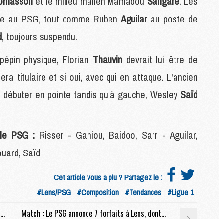
omasson
et le milieu malien Mamadou
Sangaré
. Les
M
face au PSG, tout comme Ruben
Aguilar
au poste de
M
d
, toujours suspendu.
M
 pépin physique, Florian
Thauvin
devrait lui être de
M
M
era titulaire et si oui, avec qui en attaque. L'ancien
M
ur débuter en pointe tandis qu'à gauche, Wesley
Saïd
M
M
M
 le PSG :
Risser - Ganiou, Baidoo, Sarr - Aguilar,
M
ouard, Saïd
C
M
Cet article vous a plu ? Partagez le :
M
#Lens/PSG
#Composition
#Tendances
#Ligue 1
F
C
Match : Luis Enrique devant la presse à 13h avant Lens/PSG (live video)
Match : Le PSG annonce 7 forfaits à Lens, dont Lee
M