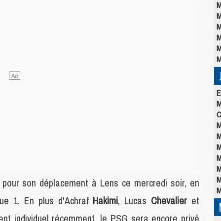
M
M
M
M
M
M
E
M
C
M
M
M
M
M
M
 pour son déplacement à Lens ce mercredi soir, en
M
ue 1. En plus d'Achraf
Hakimi
, Lucas
Chevalier
et
ement individuel récemment, le PSG sera encore privé