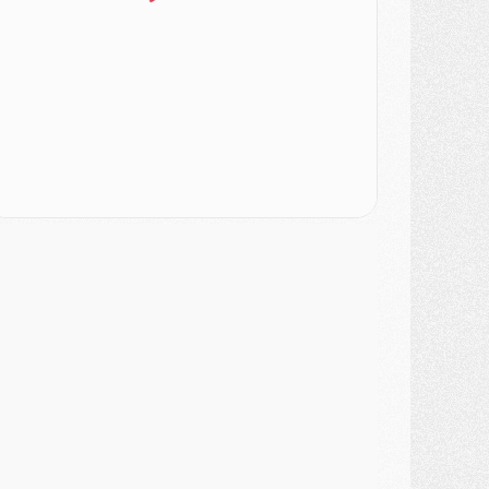
ercato
- Le PSG veut accélérer, Ferran Torres temporise
ercato
- Liverpool encore très loin du compte pour Barcola
LUNDI 03 AOÛT
atch
- Podcast CulturePSG : Mercato (Godts, Suzuki, Akliouche, Barcola, etc)
ercato
- L'Ajax attend bien plus de 45M pour Mika Godts
lub
- Quatre retours importants dans le groupe du PSG, et un plus discret
ercato
- Ayari file en Ligue 2
lub
- Le PSG s'associe avec un géant de la tech
ercato
- Vu d'Italie, le transfert de Suzuki au PSG est bien engagé
ercato
- Ferran Torres ne serait pas à vendre, mais...
urope
- Gros coup dur pour Aston Villa avant de croiser le PSG
DIMANCHE 02 AOÛT
ercato
- Le transfert de Kolo Muani à la Juventus est officiel
ercato
- [MAJ] Le PSG a fait une grosse offre à Parme pour Suzuki
ercato
- Le PSG a envoyé une première offre pour Mika Godts
lub
- Après Pacho, d'autres retours en vue
ercato
- Changement de dernière minute pour Kolo Muani
SAMEDI 01 AOÛT