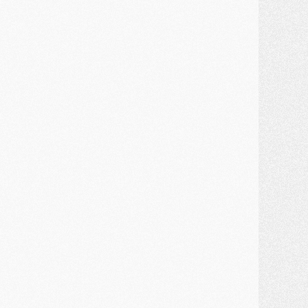
ercato
- Kroupi retiré du mercato
ercato
- Enfin une avancée dans le transfert d'Akliouche
MERCREDI 29 JUILLET
ercato
- Ferran Torres priorité du PSG, mais ouvert à tout
ercato
- Première offre de Liverpool en approche pour Barcola
ercato
- Le montant du transfert de Kolo Muani se précise, la formule aussi
ercato
- Kolo Muani attendu en Italie, son transfert débloqué
ercato
- Monaco a encore repoussé une offre du PSG pour Akliouche
ercato
- Liverpool presque d'accord avec Barcola, le PSG pas du tout
ercato
- Moment décisif pour le transfert de Kolo Muani
MARDI 28 JUILLET
ercato
- Des intermédiaires ont tenté de relancer Diomande au PSG
lub
- Au moins neuf jeunes conviés à l'entraînement des pros
ercato
- Une partie du communiqué du PSG sur Diomande expliquée
ercato
- Barcola futur plus gros transfert de l'été ?
ormation
- Retour sur la saison des U17 du PSG en 7 chiffres clés
lub
- Le PSG connaît ses premiers matches de septembre
ercato
- Un troisième prêt bouclé par le PSG