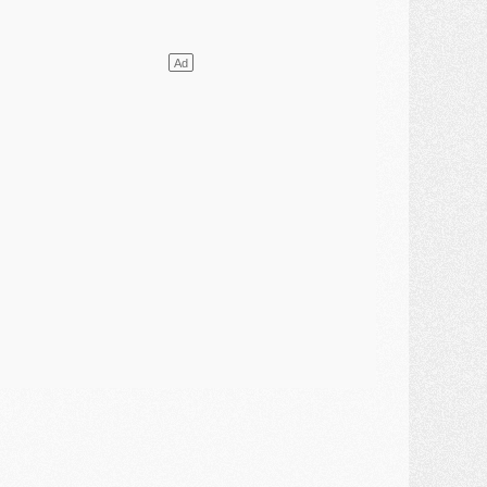
ercato
- L'agent de Mika Godts confirme un accord avec le PSG
lub
- Quels numéros de maillot pour Akliouche et Digne au PSG ?
atch
- Un hommage prévu lors de Brest/PSG
ercato
- Le PSG et le Barça ont rendez-vous pour Ferran Torres
ercato
- Guéla Doué dans les listes du PSG
ercato
- Le transfert de Mika Godts au PSG en bonne voie
VENDREDI 31 JUILLET
atch
- Un diffuseur annoncé pour les deux premiers matchs amicaux du PSG
ercato
- Le transfert d'Akliouche au PSG bouclé, le montant se précise
lub
- Un retour majeur dans le groupe du PSG
lub
- [MAJ] Ndjantou et deux jeunes du PSG annoncés dans un tournoi U21
ercato
- L'étonnante piste Suzuki confirmée et onéreuse
JEUDI 30 JUILLET
élections
- Ancelotti fait le ménage au Brésil mais veut garder Marquinhos
ercato
- Le statu quo du milieu du PSG se précise
lub
- Le PSG plutôt que la FIFA pour Al-Khelaïfi, poussé par l'UEFA ?
ercato
- Le PSG presserait Ferran Torres de se décider, deux pistes de secours
lub
- Déguisements, shopping, double scouting, Luis Campos dévoile ses méthodes