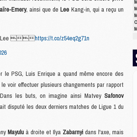
M
aïre-Emery
, ainsi que de
Lee
Kang-in, qui a reçu un
M
M
C
M
M
dont Lee 
https://t.co/z54eq2g71n
M
M
026
M
M
M
rer le PSG, Luis Enrique a quand même encore des
à le voir effectuer plusieurs changements par rapport
E
 Dans les buts, on imagine ainsi Matvey
Safonov
P
C
vait disputé les deux derniers matches de Ligue 1 du
D
M
M
M
enny
Mayulu
à droite et Ilya
Zabarnyi
dans l'axe, mais