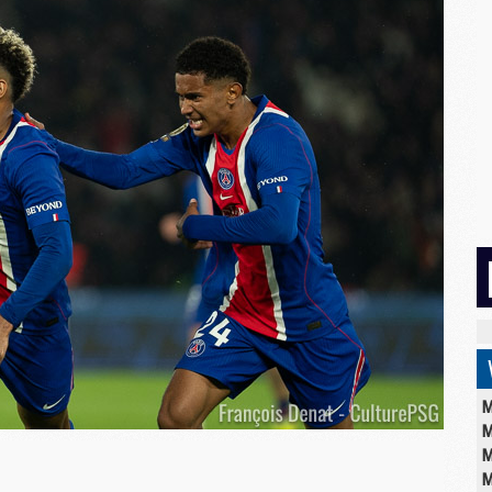
M
M
M
M