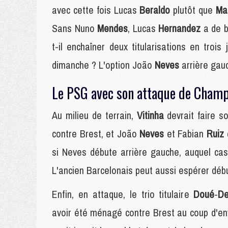
avec cette fois Lucas
Beraldo
plutôt que
Ma
Sans Nuno
Mendes
, Lucas
Hernandez
a de 
t-il enchaîner deux titularisations en troi
dimanche ? L'option João
Neves
arrière gau
Le PSG avec son attaque de Champ
Au milieu de terrain,
Vitinha
devrait faire s
contre Brest, et João
Neves
et Fabian
Ruiz
si Neves débute arrière gauche, auquel ca
L'ancien Barcelonais peut aussi espérer débu
Enfin, en attaque, le trio titulaire
Doué
-
D
avoir été ménagé contre Brest au coup d'env