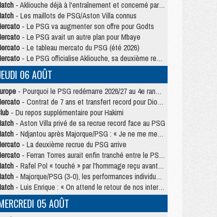
atch
- Akliouche déjà à l'entraînement et concerné par PSG/MU ?
atch
- Les maillots de PSG/Aston Villa connus
ercato
- Le PSG va augmenter son offre pour Godts
ercato
- Le PSG avait un autre plan pour Mbaye
ercato
- Le tableau mercato du PSG (été 2026)
ercato
- Le PSG officialise Akliouche, sa deuxième recrue de l’été
JEUDI 06 AOÛT
urope
- Pourquoi le PSG redémarre 2026/27 au 4e rang du coefficient UEFA
ercato
- Contrat de 7 ans et transfert record pour Diomandé loin du PSG
lub
- Du repos supplémentaire pour Hakimi
atch
- Aston Villa privé de sa recrue record face au PSG
atch
- Ndjantou après Majorque/PSG : « Je ne me mets pas de plafond »
ercato
- La deuxième recrue du PSG arrive
ercato
- Ferran Torres aurait enfin tranché entre le PSG et le Barça
atch
- Rafel Pol « touché » par l'hommage reçu avant Majorque/PSG
atch
- Majorque/PSG (3-0), les performances individuelles
atch
- Luis Enrique : « On attend le retour de nos internationaux »
MERCREDI 05 AOÛT