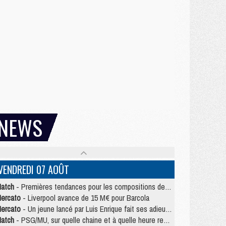
NEWS
VENDREDI 07 AOÛT
atch
- Premières tendances pour les compositions de PSG/MU
ercato
- Liverpool avance de 15 M€ pour Barcola
ercato
- Un jeune lancé par Luis Enrique fait ses adieux au PSG
atch
- PSG/MU, sur quelle chaine et à quelle heure regarder le match ?