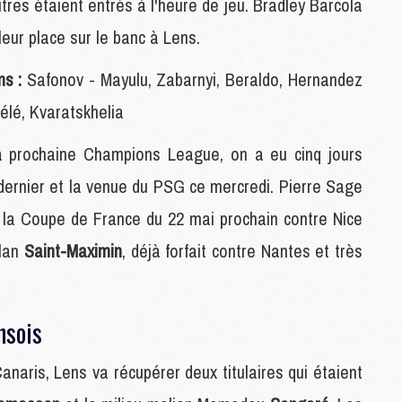
utres étaient entrés à l'heure de jeu. Bradley Barcola
M
eur place sur le banc à Lens.
C
M
s :
Safonov - Mayulu, Zabarnyi, Beraldo, Hernandez
M
M
élé, Kvaratskhelia
M
a prochaine Champions League, on a eu cinq jours
M
 dernier et la venue du PSG ce mercredi. Pierre Sage
M
de la Coupe de France du 22 mai prochain contre Nice
C
C
llan
Saint-Maximin
, déjà forfait contre Nantes et très
M
S
nsois
M
C
anaris, Lens va récupérer deux titulaires qui étaient
M
C