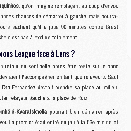
M
rquinhos
, qu'on imagine remplaçant au coup d'envoi.
M
bonnes chances de démarrer à gauche, mais pourra-
s jours sachant qu'il a joué 90 minutes contre Brest
M
M
che n'est pas à exclure totalement.
C
M
ions League face à Lens ?
C
M
M
on retour en sentinelle après être resté sur le banc
E
devraient l'accompagner en tant que relayeurs. Sauf
s
Dro
Fernandez devrait prendre sa place au milieu.
M
ter relayeur gauche à la place de Ruiz.
M
M
C
embélé
-
Kvaratskhelia
pourrait bien démarrer après
M
oi. Le premier était entré en jeu à la 53e minute et