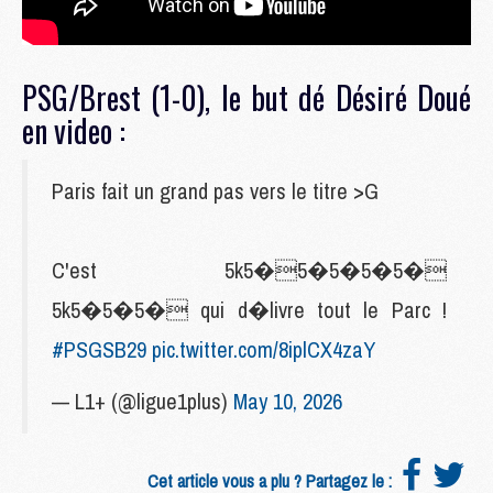
PSG/Brest (1-0), le but dé Désiré Doué
en video :
Paris fait un grand pas vers le titre >G
C'est 5k5�5�5�5�5�
5k5�5�5� qui d�livre tout le Parc !
#PSGSB29
pic.twitter.com/8iplCX4zaY
— L1+ (@ligue1plus)
May 10, 2026
Cet article vous a plu ? Partagez le :