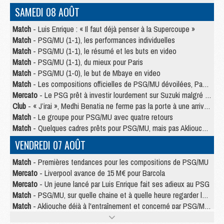
SAMEDI 08 AOÛT
Match
- Luis Enrique : « Il faut déjà penser à la Supercoupe »
Match
- PSG/MU (1-1), les performances individuelles
Match
- PSG/MU (1-1), le résumé et les buts en video
Match
- PSG/MU (1-1), du mieux pour Paris
Match
- PSG/MU (1-0), le but de Mbaye en video
Match
- Les compositions officielles de PSG/MU dévoilées, Pacho titulaire
Mercato
- Le PSG prêt à investir lourdement sur Suzuki malgré Safonov et Chevalier
Club
- « J’irai », Medhi Benatia ne ferme pas la porte à une arrivée au PSG
Match
- Le groupe pour PSG/MU avec quatre retours
Match
- Quelques cadres prêts pour PSG/MU, mais pas Akliouche ?
VENDREDI 07 AOÛT
Match
- Premières tendances pour les compositions de PSG/MU
Mercato
- Liverpool avance de 15 M€ pour Barcola
Mercato
- Un jeune lancé par Luis Enrique fait ses adieux au PSG
Match
- PSG/MU, sur quelle chaine et à quelle heure regarder le match ?
Match
- Akliouche déjà à l'entraînement et concerné par PSG/MU ?
Match
- Les maillots de PSG/Aston Villa connus