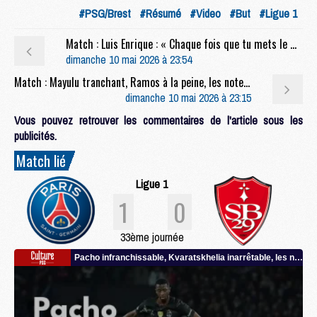
#PSG/Brest
#Résumé
#Video
#But
#Ligue 1
Match : Luis Enrique : « Chaque fois que tu mets le maillot du PSG, tu dois être performant »
dimanche 10 mai 2026 à 23:54
Match : Mayulu tranchant, Ramos à la peine, les notes de PSG/Brest (1-0)
dimanche 10 mai 2026 à 23:15
Vous pouvez retrouver les commentaires de l'article sous les
publicités.
Match lié
Ligue 1
1
0
33ème journée