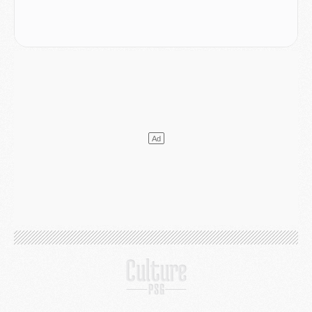
Match
- Les compositions officielles de Majorque/PSG avec Kvara et de nombreux jeunes
Club
- Casquettes, maillots de bain, padel, le PSG lance sa collection été
Match
- Un des nouveaux maillots pour Majorque/PSG
Mercato
- Le PSG prépare une nouvelle offre pour Suzuki
Mercato
- Le transfert de Ferran Torres au PSG réglé avant le 12 août ?
Match
- Le groupe pour Majorque/PSG avec 11 absents
Mercato
- Le PSG officialise un quatrième prêt
Mercato
- Liverpool ne veut pas que Barcola au PSG
Match
- Majorque/PSG, quelle compo pour le premier match de la saison 2026/27 ?
MARDI 04 AOÛT
Europe
- Les chapeaux provisoires de la Ligue des champions 2026/27
Podcast
- Podcast CulturePSG : Akliouche présenté par un fan de Monaco
Club
- Le PSG dévoile sa première collection d'entraînement pour 2026/2027
Discipline
- Un arbitre inattendu, mais porte-bonheur pour Lens/PSG
Match
- Majorque/PSG, sur quelle chaine et à quelle heure regarder le match ?
Mercato
- Le plan du PSG pour Suzuki et Chevalier se précise
Mercato
- L'Ajax refuse la première offre du PSG pour Godts
Mercato
- Le PSG veut accélérer, Ferran Torres temporise
Mercato
- Liverpool encore très loin du compte pour Barcola