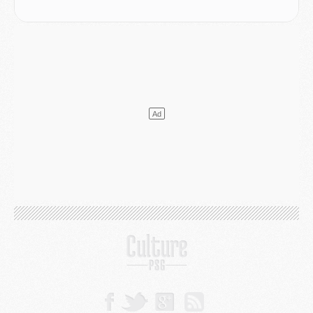
Match
- Un des nouveaux maillots pour Majorque/PSG
Mercato
- Le PSG prépare une nouvelle offre pour Suzuki
Mercato
- Le transfert de Ferran Torres au PSG réglé avant le 12 août ?
Match
- Le groupe pour Majorque/PSG avec 11 absents
Mercato
- Le PSG officialise un quatrième prêt
Mercato
- Liverpool ne veut pas que Barcola au PSG
Match
- Majorque/PSG, quelle compo pour le premier match de la saison 2026/27 ?
MARDI 04 AOÛT
Europe
- Les chapeaux provisoires de la Ligue des champions 2026/27
Podcast
- Podcast CulturePSG : Akliouche présenté par un fan de Monaco
Club
- Le PSG dévoile sa première collection d'entraînement pour 2026/2027
Discipline
- Un arbitre inattendu, mais porte-bonheur pour Lens/PSG
Match
- Majorque/PSG, sur quelle chaine et à quelle heure regarder le match ?
Mercato
- Le plan du PSG pour Suzuki et Chevalier se précise
Mercato
- L'Ajax refuse la première offre du PSG pour Godts
Mercato
- Le PSG veut accélérer, Ferran Torres temporise
Mercato
- Liverpool encore très loin du compte pour Barcola
LUNDI 03 AOÛT