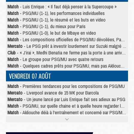
Match
- Luis Enrique : « Il faut déjà penser à la Supercoupe »
Match
- PSG/MU (1-1), les performances individuelles
Match
- PSG/MU (1-1), le résumé et les buts en video
Match
- PSG/MU (1-1), du mieux pour Paris
Match
- PSG/MU (1-0), le but de Mbaye en video
Match
- Les compositions officielles de PSG/MU dévoilées, Pacho titulaire
Mercato
- Le PSG prêt à investir lourdement sur Suzuki malgré Safonov et Chevalier
Club
- « J’irai », Medhi Benatia ne ferme pas la porte à une arrivée au PSG
Match
- Le groupe pour PSG/MU avec quatre retours
Match
- Quelques cadres prêts pour PSG/MU, mais pas Akliouche ?
VENDREDI 07 AOÛT
Match
- Premières tendances pour les compositions de PSG/MU
Mercato
- Liverpool avance de 15 M€ pour Barcola
Mercato
- Un jeune lancé par Luis Enrique fait ses adieux au PSG
Match
- PSG/MU, sur quelle chaine et à quelle heure regarder le match ?
Match
- Akliouche déjà à l'entraînement et concerné par PSG/MU ?
Match
- Les maillots de PSG/Aston Villa connus
Mercato
- Le PSG va augmenter son offre pour Godts
Mercato
- Le PSG avait un autre plan pour Mbaye