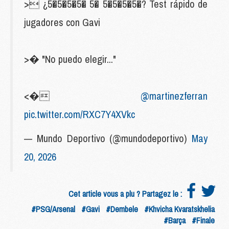
> ¿5�5�5�5� 5� 5�5�5�5�? Test rápido de
jugadores con Gavi
>� "No puedo elegir..."
<�
@martinezferran
pic.twitter.com/RXC7Y4XVkc
— Mundo Deportivo (@mundodeportivo)
May
20, 2026
Cet article vous a plu ? Partagez le :
#PSG/Arsenal
#Gavi
#Dembele
#Khvicha Kvaratskhelia
#Barça
#Finale