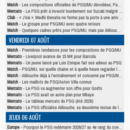
Match
- Les compositions officielles de PSG/MU dévoilées, Pacho titulaire
Mercato
- Le PSG prêt à investir lourdement sur Suzuki malgré Safonov et Chevalier
Club
- « J’irai », Medhi Benatia ne ferme pas la porte à une arrivée au PSG
Match
- Le groupe pour PSG/MU avec quatre retours
Match
- Quelques cadres prêts pour PSG/MU, mais pas Akliouche ?
VENDREDI 07 AOÛT
Match
- Premières tendances pour les compositions de PSG/MU
Mercato
- Liverpool avance de 15 M€ pour Barcola
Mercato
- Un jeune lancé par Luis Enrique fait ses adieux au PSG
Match
- PSG/MU, sur quelle chaine et à quelle heure regarder le match ?
Match
- Akliouche déjà à l'entraînement et concerné par PSG/MU ?
Match
- Les maillots de PSG/Aston Villa connus
Mercato
- Le PSG va augmenter son offre pour Godts
Mercato
- Le PSG avait un autre plan pour Mbaye
Mercato
- Le tableau mercato du PSG (été 2026)
Mercato
- Le PSG officialise Akliouche, sa deuxième recrue de l’été
JEUDI 06 AOÛT
Europe
- Pourquoi le PSG redémarre 2026/27 au 4e rang du coefficient UEFA