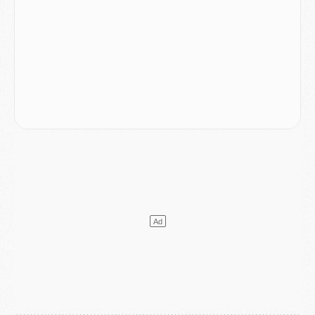
Mercato
- Liverpool ne veut pas que Barcola au PSG
Match
- Majorque/PSG, quelle compo pour le premier match de la saison 2026/27 ?
MARDI 04 AOÛT
Europe
- Les chapeaux provisoires de la Ligue des champions 2026/27
Podcast
- Podcast CulturePSG : Akliouche présenté par un fan de Monaco
Club
- Le PSG dévoile sa première collection d'entraînement pour 2026/2027
Discipline
- Un arbitre inattendu, mais porte-bonheur pour Lens/PSG
Match
- Majorque/PSG, sur quelle chaine et à quelle heure regarder le match ?
Mercato
- Le plan du PSG pour Suzuki et Chevalier se précise
Mercato
- L'Ajax refuse la première offre du PSG pour Godts
Mercato
- Le PSG veut accélérer, Ferran Torres temporise
Mercato
- Liverpool encore très loin du compte pour Barcola
LUNDI 03 AOÛT
Match
- Podcast CulturePSG : Mercato (Godts, Suzuki, Akliouche, Barcola, etc)
Mercato
- L'Ajax attend bien plus de 45M pour Mika Godts
Club
- Quatre retours importants dans le groupe du PSG, et un plus discret
Mercato
- Ayari file en Ligue 2
Club
- Le PSG s'associe avec un géant de la tech