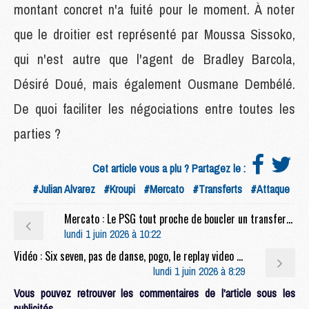
montant concret n'a fuité pour le moment. À noter
que le droitier est représenté par Moussa Sissoko,
qui n'est autre que l'agent de Bradley Barcola,
Désiré Doué, mais également Ousmane Dembélé.
De quoi faciliter les négociations entre toutes les
parties ?
Cet article vous a plu ? Partagez le :
#Julian Alvarez
#Kroupi
#Mercato
#Transferts
#Attaque
Mercato : Le PSG tout proche de boucler un transfert à 25 M€ ?
lundi 1 juin 2026 à 10:22
Vidéo : Six seven, pas de danse, pogo, le replay video des célébrations du PSG au Parc des Princes
lundi 1 juin 2026 à 8:29
Vous pouvez retrouver les commentaires de l'article sous les
publicités.