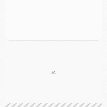
LUNDI 03 AOÛT
Match
- Podcast CulturePSG : Mercato (Godts, Suzuki, Akliouche, Barcola, etc)
Mercato
- L'Ajax attend bien plus de 45M pour Mika Godts
Club
- Quatre retours importants dans le groupe du PSG, et un plus discret
Mercato
- Ayari file en Ligue 2
Club
- Le PSG s'associe avec un géant de la tech
Mercato
- Vu d'Italie, le transfert de Suzuki au PSG est bien engagé
Mercato
- Ferran Torres ne serait pas à vendre, mais...
Europe
- Gros coup dur pour Aston Villa avant de croiser le PSG
DIMANCHE 02 AOÛT
Mercato
- Le transfert de Kolo Muani à la Juventus est officiel
Mercato
- [MAJ] Le PSG a fait une grosse offre à Parme pour Suzuki
Mercato
- Le PSG a envoyé une première offre pour Mika Godts
Club
- Après Pacho, d'autres retours en vue
Mercato
- Changement de dernière minute pour Kolo Muani
SAMEDI 01 AOÛT
Mercato
- L'agent de Mika Godts confirme un accord avec le PSG