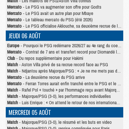
Match
- Les maillots de PSG/Aston Villa connus
Mercato
- Le PSG va augmenter son offre pour Godts
Mercato
- Le PSG avait un autre plan pour Mbaye
Mercato
- Le tableau mercato du PSG (été 2026)
Mercato
- Le PSG officialise Akliouche, sa deuxième recrue de l’été
JEUDI 06 AOÛT
Europe
- Pourquoi le PSG redémarre 2026/27 au 4e rang du coefficient UEFA
Mercato
- Contrat de 7 ans et transfert record pour Diomandé loin du PSG
Club
- Du repos supplémentaire pour Hakimi
Match
- Aston Villa privé de sa recrue record face au PSG
Match
- Ndjantou après Majorque/PSG : « Je ne me mets pas de plafond »
Mercato
- La deuxième recrue du PSG arrive
Mercato
- Ferran Torres aurait enfin tranché entre le PSG et le Barça
Match
- Rafel Pol « touché » par l'hommage reçu avant Majorque/PSG
Match
- Majorque/PSG (3-0), les performances individuelles
Match
- Luis Enrique : « On attend le retour de nos internationaux »
MERCREDI 05 AOÛT
Match
- Majorque/PSG (3-0), le résumé et les buts en video
Match
- Majorque/PSG (3-0), reprise compliquée pour Paris