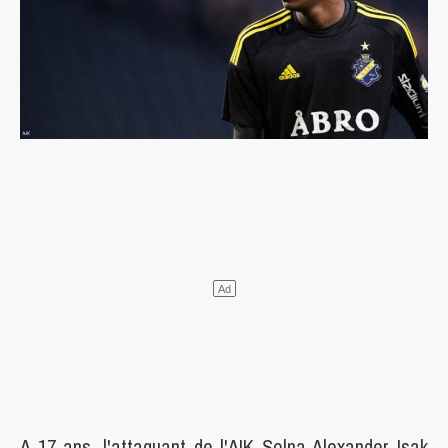
A 17 ans, l'attaquant de l'AIK Solna Alexander Isak