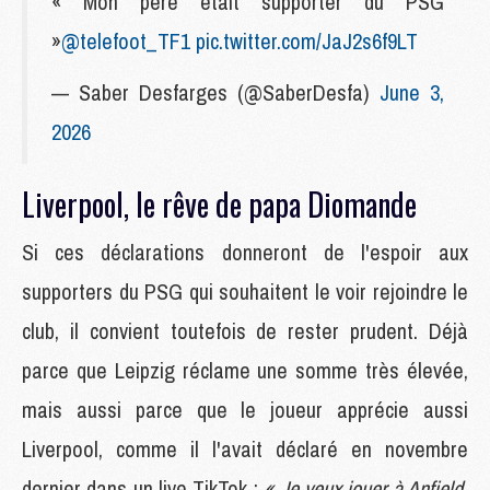
« Mon père était supporter du PSG
»
@telefoot_TF1
pic.twitter.com/JaJ2s6f9LT
— Saber Desfarges (@SaberDesfa)
June 3,
2026
Liverpool, le rêve de papa Diomande
Si ces déclarations donneront de l'espoir aux
supporters du PSG qui souhaitent le voir rejoindre le
club, il convient toutefois de rester prudent. Déjà
parce que Leipzig réclame une somme très élevée,
mais aussi parce que le joueur apprécie aussi
Liverpool, comme il l'avait déclaré en novembre
dernier dans un live TikTok :
« Je veux jouer à Anfield,