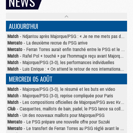
NEWS
AUJOURD'HUI
Match
- Ndjantou après Majorque/PSG : « Je ne me mets pas de plafond »
Mercato
- La deuxième recrue du PSG arrive
Mercato
- Ferran Torres aurait enfin tranché entre le PSG et le Barça
Match
- Rafel Pol « touché » par l'hommage reçu avant Majorque/PSG
Match
- Majorque/PSG (3-0), les performances individuelles
Match
- Luis Enrique : « On attend le retour de nos internationaux »
MERCREDI 05 AOÛT
Match
- Majorque/PSG (3-0), le résumé et les buts en video
Match
- Majorque/PSG (3-0), reprise compliquée pour Paris
Match
- Les compositions officielles de Majorque/PSG avec Kvara et de nombreux jeunes
Club
- Casquettes, maillots de bain, padel, le PSG lance sa collection été
Match
- Un des nouveaux maillots pour Majorque/PSG
Mercato
- Le PSG prépare une nouvelle offre pour Suzuki
Mercato
- Le transfert de Ferran Torres au PSG réglé avant le 12 août ?