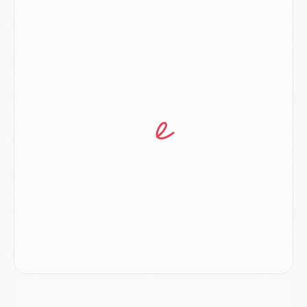
Club
- Quatre retours importants dans le groupe du PSG, et un plus discret
Mercato
- Ayari file en Ligue 2
Club
- Le PSG s'associe avec un géant de la tech
Mercato
- Vu d'Italie, le transfert de Suzuki au PSG est bien engagé
Mercato
- Ferran Torres ne serait pas à vendre, mais...
Europe
- Gros coup dur pour Aston Villa avant de croiser le PSG
DIMANCHE 02 AOÛT
Mercato
- Le transfert de Kolo Muani à la Juventus est officiel
Mercato
- [MAJ] Le PSG a fait une grosse offre à Parme pour Suzuki
Mercato
- Le PSG a envoyé une première offre pour Mika Godts
Club
- Après Pacho, d'autres retours en vue
Mercato
- Changement de dernière minute pour Kolo Muani
SAMEDI 01 AOÛT
Mercato
- L'agent de Mika Godts confirme un accord avec le PSG
Club
- Quels numéros de maillot pour Akliouche et Digne au PSG ?
Match
- Un hommage prévu lors de Brest/PSG
Mercato
- Le PSG et le Barça ont rendez-vous pour Ferran Torres
Mercato
- Guéla Doué dans les listes du PSG
Mercato
- Le transfert de Mika Godts au PSG en bonne voie