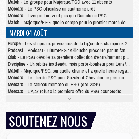
Match
- Le groupe pour Majorque/PSG avec 11 absents
Mercato
- Le PSG officialise un quatrième prêt
Mercato
- Liverpool ne veut pas que Barcola au PSG
Match
- Majorque/PSG, quelle compo pour le premier match de la saison 2026/27 ?
MARDI 04 AOÛT
Europe
- Les chapeaux provisoires de la Ligue des champions 2026/27
Podcast
- Podcast CulturePSG : Akliouche présenté par un fan de Monaco
Club
- Le PSG dévoile sa première collection d'entraînement pour 2026/2027
Discipline
- Un arbitre inattendu, mais porte-bonheur pour Lens/PSG
Match
- Majorque/PSG, sur quelle chaine et à quelle heure regarder le match ?
Mercato
- Le plan du PSG pour Suzuki et Chevalier se précise
Mercato
- Le tableau mercato du PSG (été 2026)
Mercato
- L'Ajax refuse la première offre du PSG pour Godts
Mercato
- Le PSG veut accélérer, Ferran Torres temporise
Mercato
- Liverpool encore très loin du compte pour Barcola
LUNDI 03 AOÛT
SOUTENEZ NOUS
Match
- Podcast CulturePSG : Mercato (Godts, Suzuki, Akliouche, Barcola, etc)
Mercato
- L'Ajax attend bien plus de 45M pour Mika Godts